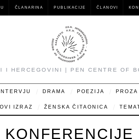
-U
ČLANARINA
PUBLIKACIJE
ČLANOVI
KON
NI I HERCEGOVINI | PEN CENTRE OF 
INTERVJU
DRAMA
POEZIJA
PROZA
OVI IZRAZ
ŽENSKA ČITAONICA
TEMAT
KONFERENCIJE