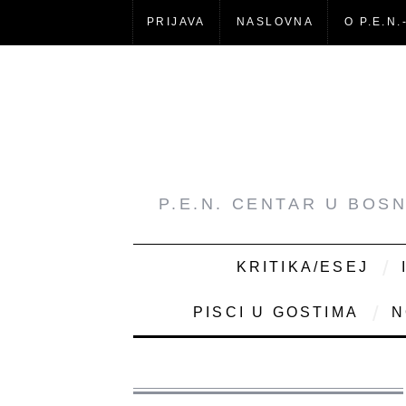
PRIJAVA
NASLOVNA
O P.E.N.
P.E.N. CENTAR U BOS
KRITIKA/ESEJ
PISCI U GOSTIMA
N