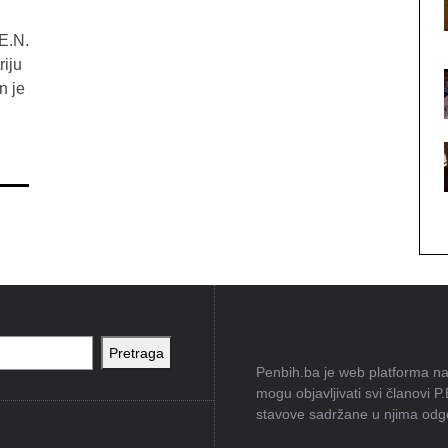
E.N.
riju
n je
Pretraga
Penbih.ba je web platforma na 
mogu objavljivati svi članovi P
stavove sadržane u njima odgov