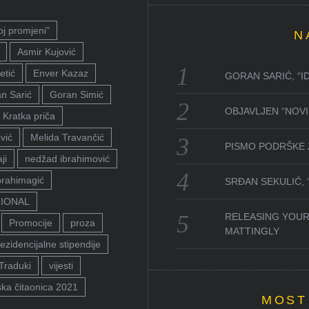
oj promjeni"
N
Asmir Kujović
etić
Enver Kazaz
GORAN SARIĆ, “I
n Sarić
Goran Simić
OBJAVLJEN “NOVI 
Kratka priča
vić
Melida Travančić
PISMO PODRŠKE 
ji
nedžad ibrahimović
brahimagić
SRĐAN SEKULIĆ,
TIONAL
RELEASING YOUR
Promocije
proza
MATTINGLY
ezidencijalne stipendije
Traduki
vijesti
ka čitaonica 2021
MOST