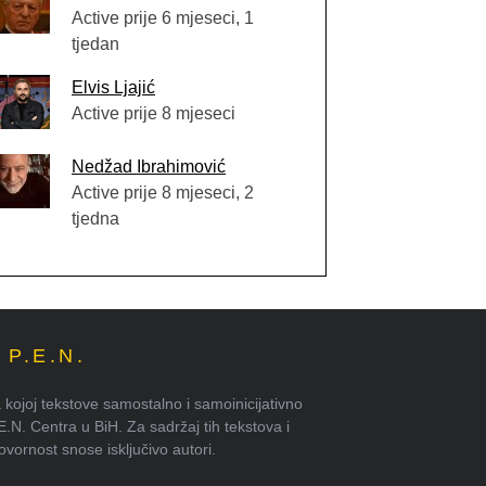
Active prije 6 mjeseci, 1
tjedan
Elvis Ljajić
Active prije 8 mjeseci
Nedžad Ibrahimović
Active prije 8 mjeseci, 2
tjedna
P.E.N.
kojoj tekstove samostalno i samoinicijativno
.E.N. Centra u BiH. Za sadržaj tih tekstova i
ornost snose isključivo autori.