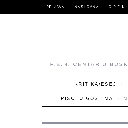
PRIJAVA
NASLOVNA
O P.E.N.
P.E.N. CENTAR U BOS
KRITIKA/ESEJ
PISCI U GOSTIMA
N