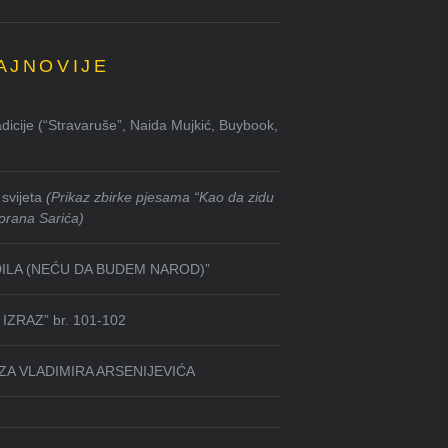
AJNOVIJE
dicije (“Stravaruše”, Naida Mujkić, Buybook,
svijeta
(Prikaz zbirke pjesama “Kao da zidu
orana Sarića)
DILA (NEĆU DA BUDEM NAROD)”
IZRAZ” br. 101-102
ZA VLADIMIRA ARSENIJEVIĆA