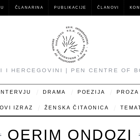
-U
ČLANARINA
PUBLIKACIJE
ČLANOVI
KON
NI I HERCEGOVINI | PEN CENTRE OF 
INTERVJU
DRAMA
POEZIJA
PROZA
OVI IZRAZ
ŽENSKA ČITAONICA
TEMAT
QERIM ONDOZI