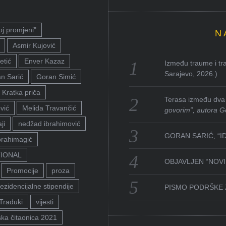
oj promjeni"
N
Asmir Kujović
etić
Enver Kazaz
Između traume i tra
Sarajevo, 2026.)
n Sarić
Goran Simić
Kratka priča
Terasa između dva 
vić
Melida Travančić
govorim”, autora G
ji
nedžad ibrahimović
GORAN SARIĆ, “I
brahimagić
TIONAL
OBJAVLJEN “NOVI 
Promocije
proza
ezidencijalne stipendije
PISMO PODRŠKE 
Traduki
vijesti
ka čitaonica 2021