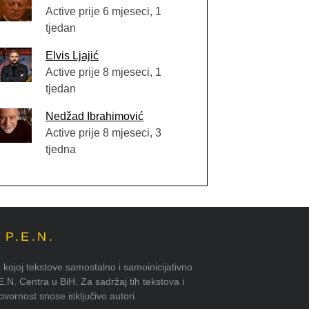
Active prije 6 mjeseci, 1
tjedan
Elvis Ljajić
Active prije 8 mjeseci, 1
tjedan
Nedžad Ibrahimović
Active prije 8 mjeseci, 3
tjedna
P.E.N.
kojoj tekstove samostalno i samoinicijativno
.E.N. Centra u BiH. Za sadržaj tih tekstova i
ornost snose isključivo autori.