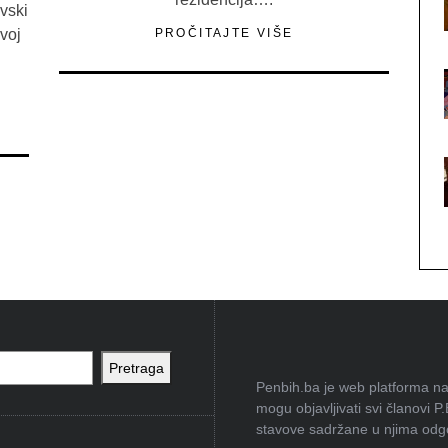
vski
voj
PROČITAJTE VIŠE
Pretraga
Penbih.ba je web platforma na 
mogu objavljivati svi članovi P
stavove sadržane u njima odgov