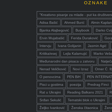
OZNAKE
"Kreativno pisanje za mlade - put ka društven
Adisa Bašić
Ahmed Burić
Almin Kaplan
Bjanka Alajbegović
Buybook
Darko Cvij
Ervin Mujabašić
Ferida Duraković
Gora
Intervju
Ivana Golijanin
Jasmin Agić
Kritika/esej
Lejla Kalamujić
Marko Vešo
Međunarodni dan pisaca u zatvoru
Natječa
Nenad Veličković
Novi Izraz
Omer Ć. I
O penovcima
PEN BiH
PEN INTERNA
Pisci u gostima
poezija
Predrag Finci
Rat u Ukrajini
Reading Balkans 2021
R
Srđan Sekulić
Tematski blok o Ukrajini
Željko Ivanković
Ženska čitaonica
Žens