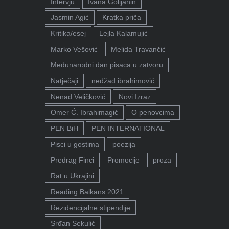
Intervju
Ivana Golijanin
Jasmin Agić
Kratka priča
Kritika/esej
Lejla Kalamujić
Marko Vešović
Melida Travančić
Međunarodni dan pisaca u zatvoru
Natječaji
nedžad ibrahimović
Nenad Veličković
Novi Izraz
Omer Ć. Ibrahimagić
O penovcima
PEN BiH
PEN INTERNATIONAL
Pisci u gostima
poezija
Predrag Finci
Promocije
proza
Rat u Ukrajini
Reading Balkans 2021
Rezidencijalne stipendije
Srđan Sekulić