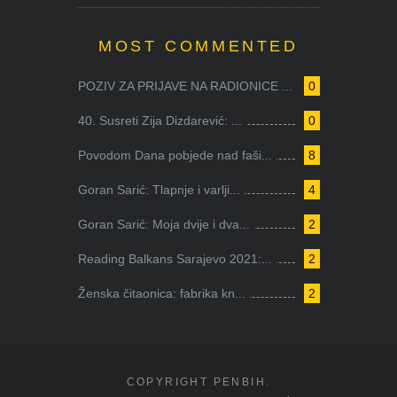
MOST COMMENTED
POZIV ZA PRIJAVE NA RADIONICE ...
0
40. Susreti Zija Dizdarević: ...
0
Povodom Dana pobjede nad faši...
8
Goran Sarić: Tlapnje i varlji...
4
Goran Sarić: Moja dvije i dva...
2
Reading Balkans Sarajevo 2021:...
2
Ženska čitaonica: fabrika kn...
2
COPYRIGHT PENBIH.