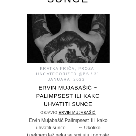
KRATKA PRIČA
,
PROZA
,
UNCATEGORIZED @BS
31
JANUARA, 2022
ERVIN MUJABAŠIĆ ~
PALIMPSEST ILI KAKO
UHVATITI SUNCE
OBJAVIO
ERVIN MUJABAŠIĆ
Ervin Mujabašić Palimpsest ili kako
uhvatiti sunce ~ Ukoliko
izreknem laž neka se smiluju i oproste