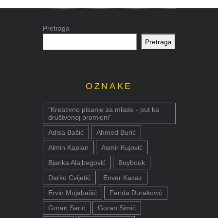
Pretraga
Pretraga
OZNAKE
"Kreativno pisanje za mlade - put ka
društvenoj promjeni"
Adisa Bašić
Ahmed Burić
Almin Kaplan
Asmir Kujović
Bjanka Alajbegović
Buybook
Darko Cvijetić
Enver Kazaz
Ervin Mujabašić
Ferida Duraković
Goran Sarić
Goran Simić