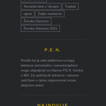
Tematski blok o Ukrajini
Traduki
vijesti
Željko Ivanković
Ženska čitaonica
Ženska čitaonica 2021
P.E.N.
Penbih.ba je web platforma na kojoj
tekstove samostalno i samoinicijativno
mogu objavljivati svi članovi P.E.N. Centra
u BiH. Za sadržaj tih tekstova i stavove
sadržane u njima odgovornost snose
isključivo autori.
NAJNOVIJE