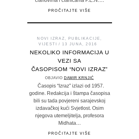
članovima i članicama P.E.N….
PROČITAJTE VIŠE
NOVI IZRAZ
,
PUBLIKACIJE
,
VIJESTI
13 JUNA, 2016
NEKOLIKO INFORMACIJA U
VEZI SA
ČASOPISOM “NOVI IZRAZ”
OBJAVIO
DAMIR KRNJIĆ
Časopis “Izraz” izlazi od 1957.
godine. Redakcija i štampa časopisa
bili su tada povjereni sarajevskoj
izdavačkoj kući Svjetlost. Osim
njegova utemeljitelja, profesora
Midhata…
PROČITAJTE VIŠE