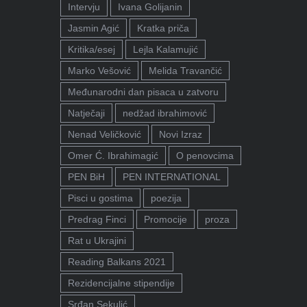
Intervju
Ivana Golijanin
Jasmin Agić
Kratka priča
Kritika/esej
Lejla Kalamujić
Marko Vešović
Melida Travančić
Međunarodni dan pisaca u zatvoru
Natječaji
nedžad ibrahimović
Nenad Veličković
Novi Izraz
Omer Ć. Ibrahimagić
O penovcima
PEN BiH
PEN INTERNATIONAL
Pisci u gostima
poezija
Predrag Finci
Promocije
proza
Rat u Ukrajini
Reading Balkans 2021
Rezidencijalne stipendije
Srđan Sekulić