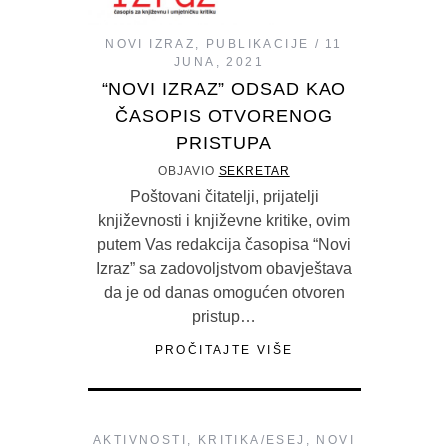
NOVI IZRAZ
,
PUBLIKACIJE
11
JUNA, 2021
“NOVI IZRAZ” ODSAD KAO
ČASOPIS OTVORENOG
PRISTUPA
OBJAVIO
SEKRETAR
Poštovani čitatelji, prijatelji
književnosti i književne kritike, ovim
putem Vas redakcija časopisa “Novi
Izraz” sa zadovoljstvom obavještava
da je od danas omogućen otvoren
pristup…
PROČITAJTE VIŠE
AKTIVNOSTI
,
KRITIKA/ESEJ
,
NOVI