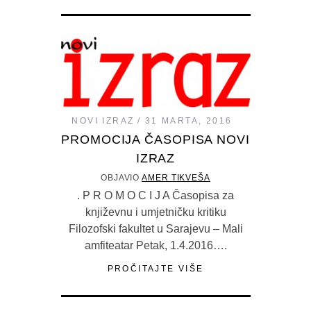
NOVI IZRAZ
31 MARTA, 2016
PROMOCIJA ČASOPISA NOVI
IZRAZ
OBJAVIO
AMER TIKVEŠA
. P R O M O C I J A Časopisa za
književnu i umjetničku kritiku
Filozofski fakultet u Sarajevu – Mali
amfiteatar Petak, 1.4.2016….
PROČITAJTE VIŠE