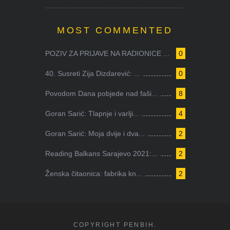
MOST COMMENTED
POZIV ZA PRIJAVE NA RADIONICE ...
0
40. Susreti Zija Dizdarević: ...
0
Povodom Dana pobjede nad faši...
8
Goran Sarić: Tlapnje i varlji...
4
Goran Sarić: Moja dvije i dva...
2
Reading Balkans Sarajevo 2021:...
2
Ženska čitaonica: fabrika kn...
2
COPYRIGHT PENBIH.