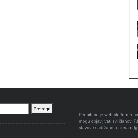
Pretraga
Penbih.ba je web platforma na 
mogu objavljivati svi članovi P
stavove sadržane u njima odgov