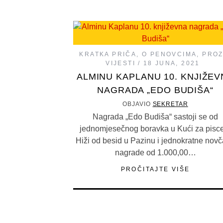
KRATKA PRIČA
,
O PENOVCIMA
,
PRO
VIJESTI
18 JUNA, 2021
ALMINU KAPLANU 10. KNJIŽEV
NAGRADA „EDO BUDIŠA“
OBJAVIO
SEKRETAR
Nagrada „Edo Budiša“ sastoji se od
jednomjesečnog boravka u Kući za pisc
Hiži od besid u Pazinu i jednokratne nov
nagrade od 1.000,00…
PROČITAJTE VIŠE