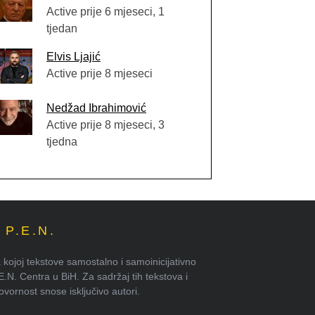
Active prije 6 mjeseci, 1
tjedan
Elvis Ljajić
Active prije 8 mjeseci
Nedžad Ibrahimović
Active prije 8 mjeseci, 3
tjedna
P.E.N.
kojoj tekstove samostalno i samoinicijativno
.E.N. Centra u BiH. Za sadržaj tih tekstova i
ornost snose isključivo autori.