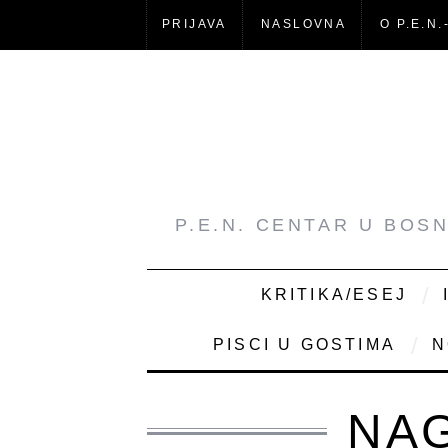
PRIJAVA
NASLOVNA
O P.E.N.
P.E.N. CENTAR U BOS
KRITIKA/ESEJ
PISCI U GOSTIMA
N
NAG