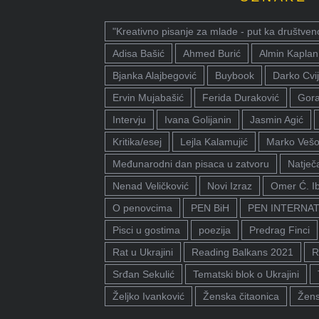
"Kreativno pisanje za mlade - put ka društven
Adisa Bašić
Ahmed Burić
Almin Kaplan
Bjanka Alajbegović
Buybook
Darko Cvij
Ervin Mujabašić
Ferida Duraković
Gora
Intervju
Ivana Golijanin
Jasmin Agić
Kritika/esej
Lejla Kalamujić
Marko Vešo
Međunarodni dan pisaca u zatvoru
Natječa
Nenad Veličković
Novi Izraz
Omer Ć. I
O penovcima
PEN BiH
PEN INTERNA
Pisci u gostima
poezija
Predrag Finci
Rat u Ukrajini
Reading Balkans 2021
R
Srđan Sekulić
Tematski blok o Ukrajini
Željko Ivanković
Ženska čitaonica
Žens