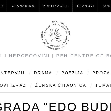
-U
ČLANARINA
PUBLIKACIJE
ČLANOVI
KON
NI I HERCEGOVINI | PEN CENTRE OF 
INTERVJU
DRAMA
POEZIJA
PROZA
OVI IZRAZ
ŽENSKA ČITAONICA
TEMAT
RADA "EDO BUD