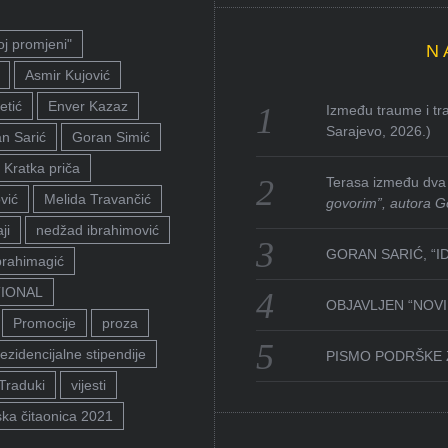
oj promjeni"
N
Asmir Kujović
etić
Enver Kazaz
Između traume i tra
Sarajevo, 2026.)
n Sarić
Goran Simić
Kratka priča
Terasa između dva 
vić
Melida Travančić
govorim”, autora G
ji
nedžad ibrahimović
GORAN SARIĆ, “I
brahimagić
TIONAL
OBJAVLJEN “NOVI 
Promocije
proza
ezidencijalne stipendije
PISMO PODRŠKE 
Traduki
vijesti
ka čitaonica 2021