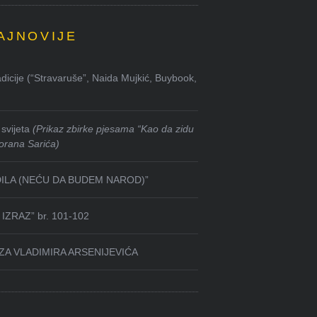
AJNOVIJE
dicije (“Stravaruše”, Naida Mujkić, Buybook,
svijeta
(Prikaz zbirke pjesama “Kao da zidu
orana Sarića)
DILA (NEĆU DA BUDEM NAROD)”
IZRAZ” br. 101-102
ZA VLADIMIRA ARSENIJEVIĆA