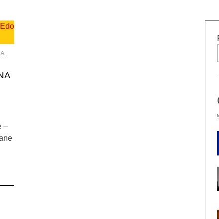
ZA
,
NA
e –
čane