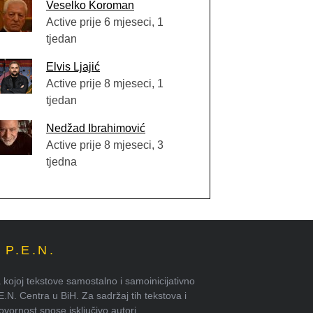
Veselko Koroman
Active prije 6 mjeseci, 1
tjedan
Elvis Ljajić
Active prije 8 mjeseci, 1
tjedan
Nedžad Ibrahimović
Active prije 8 mjeseci, 3
tjedna
P.E.N.
kojoj tekstove samostalno i samoinicijativno
.E.N. Centra u BiH. Za sadržaj tih tekstova i
ornost snose isključivo autori.