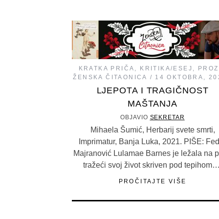
KRATKA PRIČA
,
KRITIKA/ESEJ
,
PROZ
ŽENSKA ČITAONICA
14 OKTOBRA, 20
LJEPOTA I TRAGIČNOST
MAŠTANJA
OBJAVIO
SEKRETAR
Mihaela Šumić, Herbarij svete smrti,
Imprimatur, Banja Luka, 2021. PIŠE: Fe
Majranović Lulamae Barnes je ležala na 
tražeći svoj život skriven pod tepihom…
PROČITAJTE VIŠE