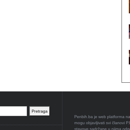
Pretraga
Penbih.ba je web platforma na 
mogu objavljivati svi članovi P
stavove sadržane u njima odgov