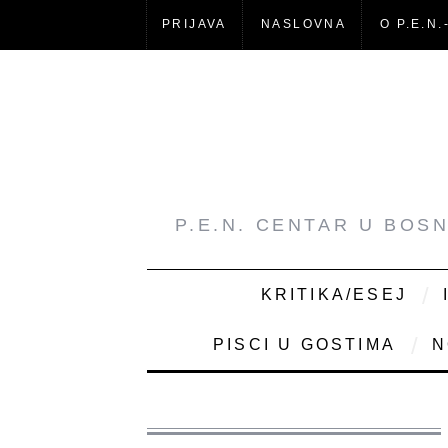
PRIJAVA
NASLOVNA
O P.E.N.
P.E.N. CENTAR U BOS
KRITIKA/ESEJ
PISCI U GOSTIMA
N