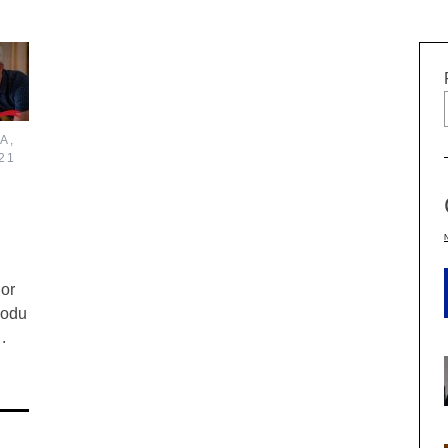
A
,
21
dor
podu
.