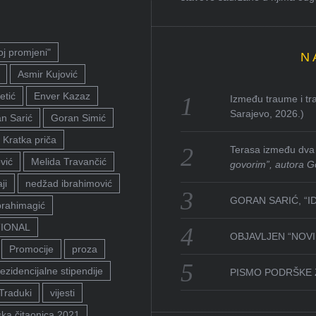
oj promjeni"
N
Asmir Kujović
etić
Enver Kazaz
Između traume i tra
Sarajevo, 2026.)
n Sarić
Goran Simić
Kratka priča
Terasa između dva 
vić
Melida Travančić
govorim”, autora G
ji
nedžad ibrahimović
GORAN SARIĆ, “I
brahimagić
TIONAL
OBJAVLJEN “NOVI 
Promocije
proza
ezidencijalne stipendije
PISMO PODRŠKE 
Traduki
vijesti
ka čitaonica 2021