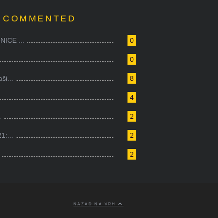
 COMMENTED
ICE ...
0
0
i...
8
4
.
2
1:...
2
2
NAZAD NA VRH