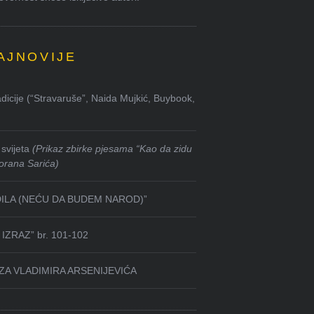
AJNOVIJE
dicije (“Stravaruše”, Naida Mujkić, Buybook,
svijeta
(Prikaz zbirke pjesama “Kao da zidu
orana Sarića)
DILA (NEĆU DA BUDEM NAROD)”
IZRAZ” br. 101-102
ZA VLADIMIRA ARSENIJEVIĆA