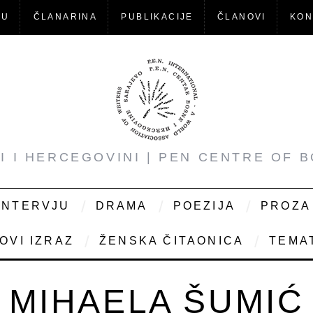
-U
ČLANARINA
PUBLIKACIJE
ČLANOVI
KON
NI I HERCEGOVINI | PEN CENTRE OF 
INTERVJU
DRAMA
POEZIJA
PROZA
OVI IZRAZ
ŽENSKA ČITAONICA
TEMAT
MIHAELA ŠUMIĆ