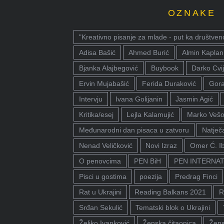
OZNAKE
"Kreativno pisanje za mlade - put ka društven
Adisa Bašić
Ahmed Burić
Almin Kaplan
Bjanka Alajbegović
Buybook
Darko Cvij
Ervin Mujabašić
Ferida Duraković
Gora
Intervju
Ivana Golijanin
Jasmin Agić
Kritika/esej
Lejla Kalamujić
Marko Vešo
Međunarodni dan pisaca u zatvoru
Natječa
Nenad Veličković
Novi Izraz
Omer Ć. I
O penovcima
PEN BiH
PEN INTERNA
Pisci u gostima
poezija
Predrag Finci
Rat u Ukrajini
Reading Balkans 2021
R
Srđan Sekulić
Tematski blok o Ukrajini
Željko Ivanković
Ženska čitaonica
Žens