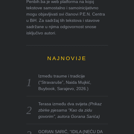
Penbih.ba je web platforma na kojoj
tekstove samostalno i samoinicijativno
mogu objavljivati svi članovi P.E.N. Centra
u BiH. Za sadržaj tih tekstova i stavove
sadržane u njima odgovornost snose
isključivo autori.
NAJNOVIJE
Između traume i tradicije
(“Stravaruše”, Naida Mujkić,
Buybook, Sarajevo, 2026.)
Terasa između dva svijeta
(Prikaz
zbirke pjesama “Kao da zidu
govorim”, autora Gorana Sarića)
GORAN SARIĆ, “IDILA (NEĆU DA