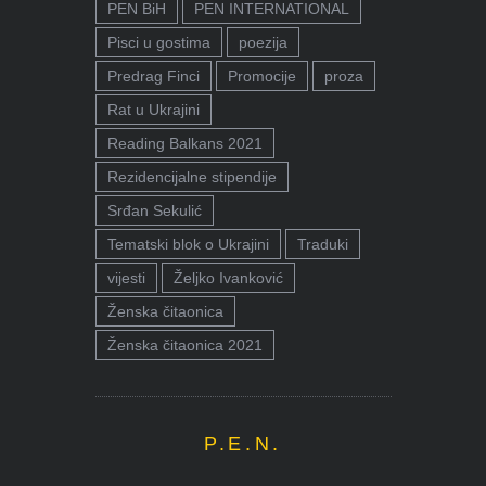
PEN BiH
PEN INTERNATIONAL
Pisci u gostima
poezija
Predrag Finci
Promocije
proza
Rat u Ukrajini
Reading Balkans 2021
Rezidencijalne stipendije
Srđan Sekulić
Tematski blok o Ukrajini
Traduki
vijesti
Željko Ivanković
Ženska čitaonica
Ženska čitaonica 2021
P.E.N.