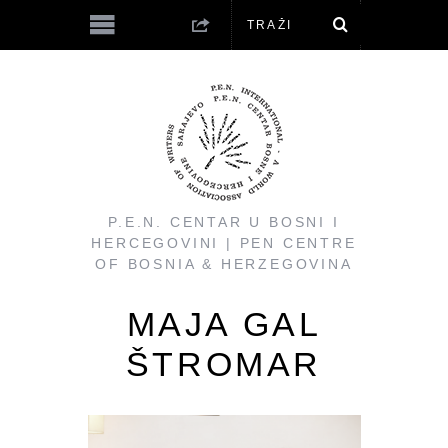
P.E.N. CENTAR U BOSNI I
HERCEGOVINI | PEN CENTRE
OF BOSNIA & HERZEGOVINA
MAJA GAL
ŠTROMAR