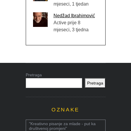
mjeseci, 1 tjedan
Nedžad Ibrahimović
Active prije 8
mjeseci, 3 tjedna
Pretraga
Pretraga
OZNAKE
"Kreativno pisanje za mlade - put ka
društvenoj promjeni"