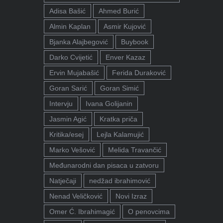
Adisa Bašić
Ahmed Burić
Almin Kaplan
Asmir Kujović
Bjanka Alajbegović
Buybook
Darko Cvijetić
Enver Kazaz
Ervin Mujabašić
Ferida Duraković
Goran Sarić
Goran Simić
Intervju
Ivana Golijanin
Jasmin Agić
Kratka priča
Kritika/esej
Lejla Kalamujić
Marko Vešović
Melida Travančić
Međunarodni dan pisaca u zatvoru
Natječaji
nedžad ibrahimović
Nenad Veličković
Novi Izraz
Omer Ć. Ibrahimagić
O penovcima