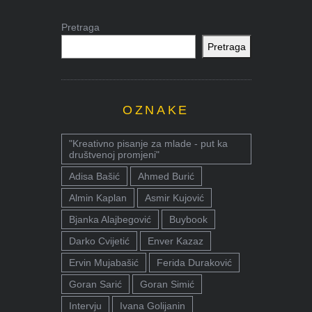
Pretraga
Pretraga
OZNAKE
"Kreativno pisanje za mlade - put ka
društvenoj promjeni"
Adisa Bašić
Ahmed Burić
Almin Kaplan
Asmir Kujović
Bjanka Alajbegović
Buybook
Darko Cvijetić
Enver Kazaz
Ervin Mujabašić
Ferida Duraković
Goran Sarić
Goran Simić
Intervju
Ivana Golijanin