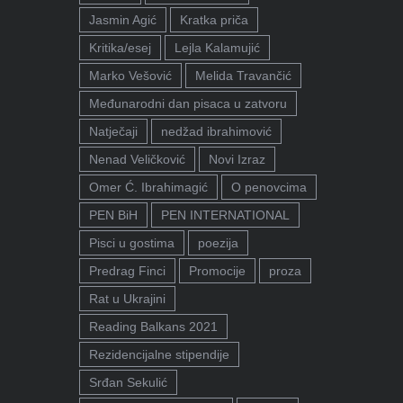
Jasmin Agić
Kratka priča
Kritika/esej
Lejla Kalamujić
Marko Vešović
Melida Travančić
Međunarodni dan pisaca u zatvoru
Natječaji
nedžad ibrahimović
Nenad Veličković
Novi Izraz
Omer Ć. Ibrahimagić
O penovcima
PEN BiH
PEN INTERNATIONAL
Pisci u gostima
poezija
Predrag Finci
Promocije
proza
Rat u Ukrajini
Reading Balkans 2021
Rezidencijalne stipendije
Srđan Sekulić