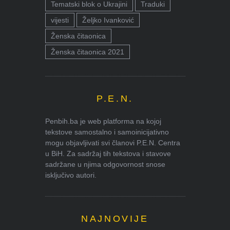
Tematski blok o Ukrajini
Traduki
vijesti
Željko Ivanković
Ženska čitaonica
Ženska čitaonica 2021
P.E.N.
Penbih.ba je web platforma na kojoj
tekstove samostalno i samoinicijativno
mogu objavljivati svi članovi P.E.N. Centra
u BiH. Za sadržaj tih tekstova i stavove
sadržane u njima odgovornost snose
isključivo autori.
NAJNOVIJE