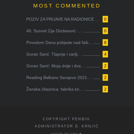
MOST COMMENTED
POZIV ZA PRIJAVE NA RADIONICE ...
0
40. Susreti Zija Dizdarević: ...
0
Povodom Dana pobjede nad faši...
8
Goran Sarić: Tlapnje i varlji...
4
Goran Sarić: Moja dvije i dva...
2
Reading Balkans Sarajevo 2021:...
2
Ženska čitaonica: fabrika kn...
2
COPYRIGHT PENBIH.
ADMINISTRATOR D. KRNJIĆ
NAZAD NA VRH