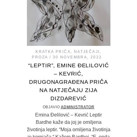
KRATKA PRIČA
,
NATJEČAJI
,
PROZA
30 NOVEMBRA, 2022
“LEPTIR”, EMINE ĐELILOVIĆ
– KEVRIĆ,
DRUGONAGRAĐENA PRIČA
NA NATJEČAJU ZIJA
DIZDAREVIĆ
OBJAVIO
ADMINISTRATOR
Emina Đelilović – Kevrić Leptir
Bardhe kaže da joj je omiljena
životinja leptir. “Moja omiljena životinja
je kornjača.“ Kažem Bardhei. “E, onda