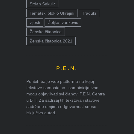
Srđan Sekulić
Tematski blok o Ukrajini
Traduki
vijesti
Željko Ivanković
Ženska čitaonica
Ženska čitaonica 2021
P.E.N.
Penbih.ba je web platforma na kojoj
tekstove samostalno i samoinicijativno
mogu objavljivati svi članovi P.E.N. Centra
u BiH. Za sadržaj tih tekstova i stavove
sadržane u njima odgovornost snose
isključivo autori.