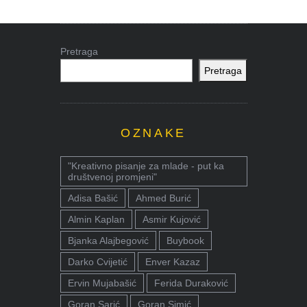
Pretraga
Pretraga
OZNAKE
"Kreativno pisanje za mlade - put ka
društvenoj promjeni"
Adisa Bašić
Ahmed Burić
Almin Kaplan
Asmir Kujović
Bjanka Alajbegović
Buybook
Darko Cvijetić
Enver Kazaz
Ervin Mujabašić
Ferida Duraković
Goran Sarić
Goran Simić