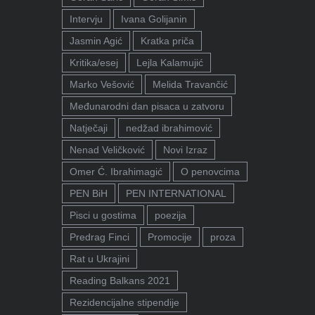
Intervju
Ivana Golijanin
Jasmin Agić
Kratka priča
Kritika/esej
Lejla Kalamujić
Marko Vešović
Melida Travančić
Međunarodni dan pisaca u zatvoru
Natječaji
nedžad ibrahimović
Nenad Veličković
Novi Izraz
Omer Ć. Ibrahimagić
O penovcima
PEN BiH
PEN INTERNATIONAL
Pisci u gostima
poezija
Predrag Finci
Promocije
proza
Rat u Ukrajini
Reading Balkans 2021
Rezidencijalne stipendije