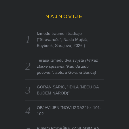
NAJNOVIJE
Između traume i tradicije
(“Stravaruše”, Naida Mujkić,
Buybook, Sarajevo, 2026.)
Terasa između dva svijeta
(Prikaz
zbirke pjesama “Kao da zidu
govorim”, autora Gorana Sarića)
GORAN SARIĆ, “IDILA (NEĆU DA
BUDEM NAROD)”
OBJAVLJEN “NOVI IZRAZ” br. 101-
102
PISMO PODRŠKE ZA VLADIMIRA