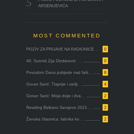
ARSENIJEVIĆA
MOST COMMENTED
POZIV ZA PRIJAVE NA RADIONICE ...
0
40. Susreti Zija Dizdarević: ...
0
Povodom Dana pobjede nad faši...
8
Goran Sarić: Tlapnje i varlji...
4
Goran Sarić: Moja dvije i dva...
2
Reading Balkans Sarajevo 2021:...
2
Ženska čitaonica: fabrika kn...
2