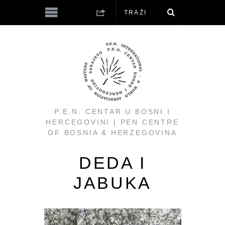
P.E.N. CENTAR U BOSNI I
HERCEGOVINI | PEN CENTRE
OF BOSNIA & HERZEGOVINA
DEDA I
JABUKA