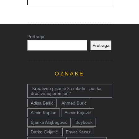
Pretraga
Pretraga
OZNAKE
"Kreativno pisanje za mlade - put ka
društvenoj promjeni"
Adisa Bašić
Ahmed Burić
Almin Kaplan
Asmir Kujović
Bjanka Alajbegović
Buybook
Darko Cvijetić
Enver Kazaz