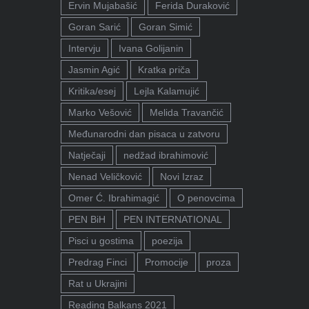
Ervin Mujabašić
Ferida Duraković
Goran Sarić
Goran Simić
Intervju
Ivana Golijanin
Jasmin Agić
Kratka priča
Kritika/esej
Lejla Kalamujić
Marko Vešović
Melida Travančić
Međunarodni dan pisaca u zatvoru
Natječaji
nedžad ibrahimović
Nenad Veličković
Novi Izraz
Omer Ć. Ibrahimagić
O penovcima
PEN BiH
PEN INTERNATIONAL
Pisci u gostima
poezija
Predrag Finci
Promocije
proza
Rat u Ukrajini
Reading Balkans 2021