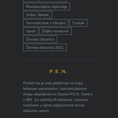
Rezidencijalne stipendije
Srđan Sekulić
Tematski blok o Ukrajini
Traduki
vijesti
Željko Ivanković
Ženska čitaonica
Ženska čitaonica 2021
P.E.N.
Penbih.ba je web platforma na kojoj
tekstove samostalno i samoinicijativno
mogu objavljivati svi članovi P.E.N. Centra
u BiH. Za sadržaj tih tekstova i stavove
sadržane u njima odgovornost snose
isključivo autori.