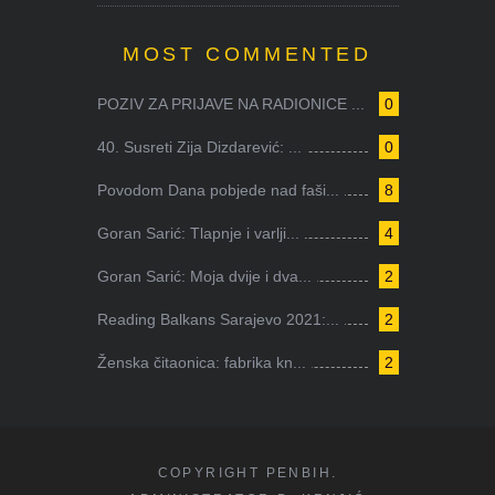
MOST COMMENTED
POZIV ZA PRIJAVE NA RADIONICE ...
0
40. Susreti Zija Dizdarević: ...
0
Povodom Dana pobjede nad faši...
8
Goran Sarić: Tlapnje i varlji...
4
Goran Sarić: Moja dvije i dva...
2
Reading Balkans Sarajevo 2021:...
2
Ženska čitaonica: fabrika kn...
2
COPYRIGHT PENBIH.