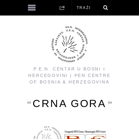
P.E.N. CENTAR U BOSNI I
HERCEGOVINI | PEN CENTRE
OF BOSNIA & HERZEGOVINA
CRNA GORA