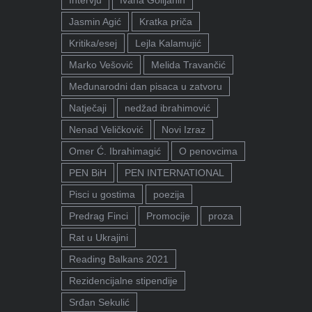
Jasmin Agić
Kratka priča
Kritika/esej
Lejla Kalamujić
Marko Vešović
Melida Travančić
Međunarodni dan pisaca u zatvoru
Natječaji
nedžad ibrahimović
Nenad Veličković
Novi Izraz
Omer Ć. Ibrahimagić
O penovcima
PEN BiH
PEN INTERNATIONAL
Pisci u gostima
poezija
Predrag Finci
Promocije
proza
Rat u Ukrajini
Reading Balkans 2021
Rezidencijalne stipendije
Srđan Sekulić