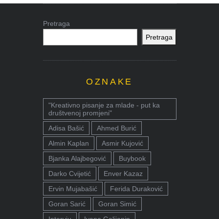
Pretraga
Pretraga
OZNAKE
"Kreativno pisanje za mlade - put ka
društvenoj promjeni"
Adisa Bašić
Ahmed Burić
Almin Kaplan
Asmir Kujović
Bjanka Alajbegović
Buybook
Darko Cvijetić
Enver Kazaz
Ervin Mujabašić
Ferida Duraković
Goran Sarić
Goran Simić
Intervju
Ivana Golijanin