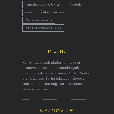
Tematski blok o Ukrajini
Traduki
vijesti
Željko Ivanković
Ženska čitaonica
Ženska čitaonica 2021
P.E.N.
Penbih.ba je web platforma na kojoj
tekstove samostalno i samoinicijativno
mogu objavljivati svi članovi P.E.N. Centra
u BiH. Za sadržaj tih tekstova i stavove
sadržane u njima odgovornost snose
isključivo autori.
NAJNOVIJE