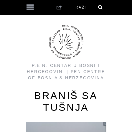
P.E.N. CENTAR U BOSNI I
HERCEGOVINI | PEN CENTRE
OF BOSNIA & HERZEGOVINA
BRANIŠ SA
TUŠNJA