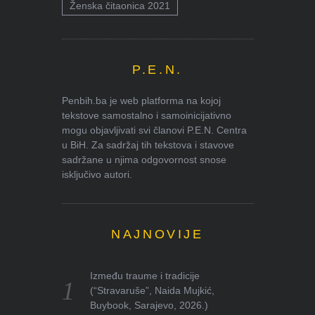
Ženska čitaonica 2021
P.E.N.
Penbih.ba je web platforma na kojoj
tekstove samostalno i samoinicijativno
mogu objavljivati svi članovi P.E.N. Centra
u BiH. Za sadržaj tih tekstova i stavove
sadržane u njima odgovornost snose
isključivo autori.
NAJNOVIJE
Između traume i tradicije
(“Stravaruše”, Naida Mujkić,
Buybook, Sarajevo, 2026.)