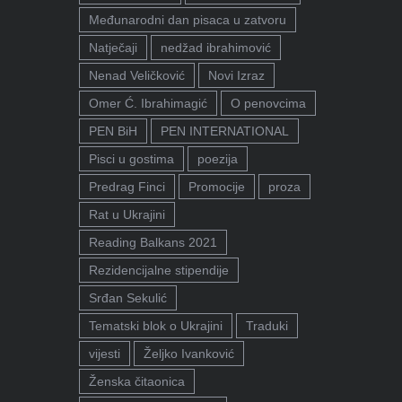
Međunarodni dan pisaca u zatvoru
Natječaji
nedžad ibrahimović
Nenad Veličković
Novi Izraz
Omer Ć. Ibrahimagić
O penovcima
PEN BiH
PEN INTERNATIONAL
Pisci u gostima
poezija
Predrag Finci
Promocije
proza
Rat u Ukrajini
Reading Balkans 2021
Rezidencijalne stipendije
Srđan Sekulić
Tematski blok o Ukrajini
Traduki
vijesti
Željko Ivanković
Ženska čitaonica