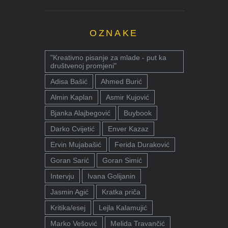
OZNAKE
"Kreativno pisanje za mlade - put ka
društvenoj promjeni"
Adisa Bašić
Ahmed Burić
Almin Kaplan
Asmir Kujović
Bjanka Alajbegović
Buybook
Darko Cvijetić
Enver Kazaz
Ervin Mujabašić
Ferida Duraković
Goran Sarić
Goran Simić
Intervju
Ivana Golijanin
Jasmin Agić
Kratka priča
Kritika/esej
Lejla Kalamujić
Marko Vešović
Melida Travančić