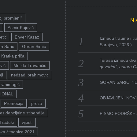
oj promjeni"
N
Asmir Kujović
etić
Enver Kazaz
Između traume i tra
Sarajevo, 2026.)
n Sarić
Goran Simić
Kratka priča
Terasa između dva 
vić
Melida Travančić
govorim”, autora G
ji
nedžad ibrahimović
GORAN SARIĆ, “I
brahimagić
TIONAL
OBJAVLJEN “NOVI 
Promocije
proza
ezidencijalne stipendije
PISMO PODRŠKE 
Traduki
vijesti
ka čitaonica 2021