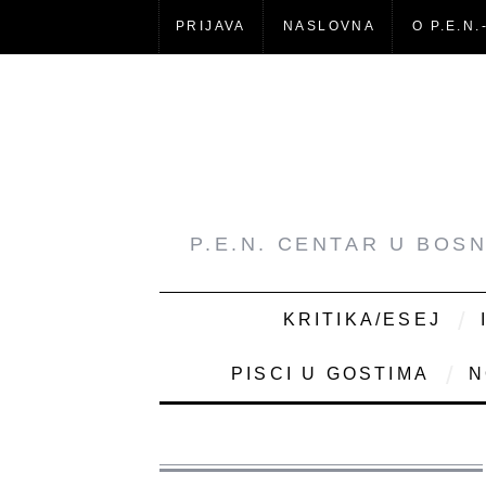
PRIJAVA
NASLOVNA
O P.E.N.
P.E.N. CENTAR U BOS
KRITIKA/ESEJ
PISCI U GOSTIMA
N