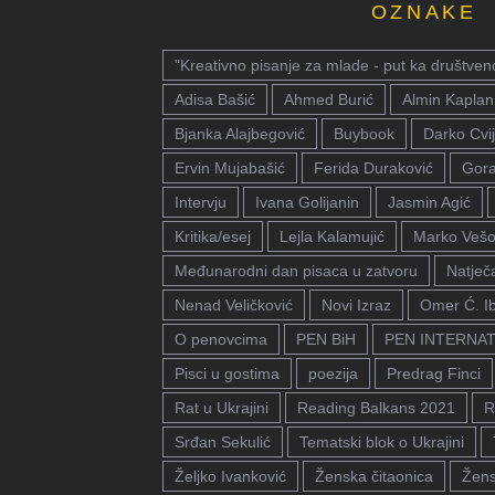
OZNAKE
"Kreativno pisanje za mlade - put ka društven
Adisa Bašić
Ahmed Burić
Almin Kaplan
Bjanka Alajbegović
Buybook
Darko Cvij
Ervin Mujabašić
Ferida Duraković
Gora
Intervju
Ivana Golijanin
Jasmin Agić
Kritika/esej
Lejla Kalamujić
Marko Vešo
Međunarodni dan pisaca u zatvoru
Natječa
Nenad Veličković
Novi Izraz
Omer Ć. I
O penovcima
PEN BiH
PEN INTERNA
Pisci u gostima
poezija
Predrag Finci
Rat u Ukrajini
Reading Balkans 2021
R
Srđan Sekulić
Tematski blok o Ukrajini
Željko Ivanković
Ženska čitaonica
Žens