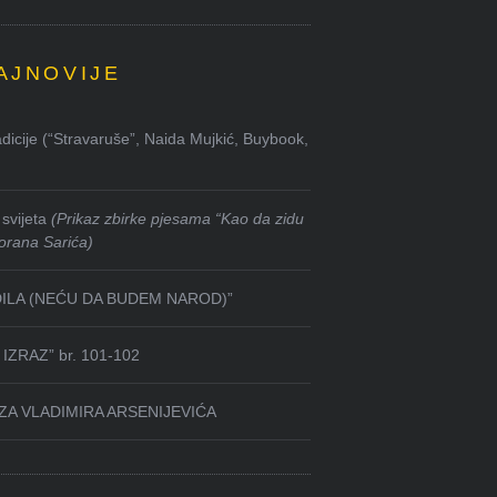
AJNOVIJE
dicije (“Stravaruše”, Naida Mujkić, Buybook,
svijeta
(Prikaz zbirke pjesama “Kao da zidu
orana Sarića)
DILA (NEĆU DA BUDEM NAROD)”
IZRAZ” br. 101-102
ZA VLADIMIRA ARSENIJEVIĆA