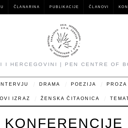
-U
ČLANARINA
PUBLIKACIJE
ČLANOVI
KON
NI I HERCEGOVINI | PEN CENTRE OF 
INTERVJU
DRAMA
POEZIJA
PROZA
OVI IZRAZ
ŽENSKA ČITAONICA
TEMAT
KONFERENCIJE