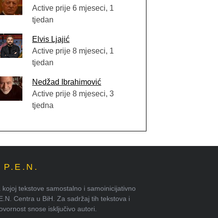
Active prije 6 mjeseci, 1
tjedan
Elvis Ljajić
Active prije 8 mjeseci, 1
tjedan
Nedžad Ibrahimović
Active prije 8 mjeseci, 3
tjedna
P.E.N.
kojoj tekstove samostalno i samoinicijativno
.E.N. Centra u BiH. Za sadržaj tih tekstova i
ornost snose isključivo autori.