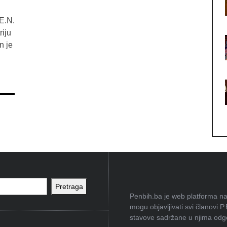
E.N.
riju
n je
Pretraga
Penbih.ba je web platforma na 
mogu objavljivati svi članovi P
stavove sadržane u njima odgov