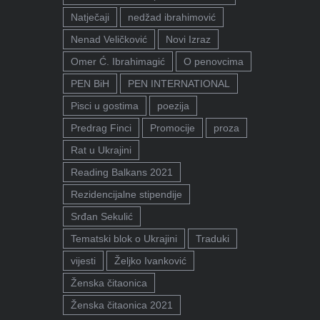
Natječaji
nedžad ibrahimović
Nenad Veličković
Novi Izraz
Omer Ć. Ibrahimagić
O penovcima
PEN BiH
PEN INTERNATIONAL
Pisci u gostima
poezija
Predrag Finci
Promocije
proza
Rat u Ukrajini
Reading Balkans 2021
Rezidencijalne stipendije
Srđan Sekulić
Tematski blok o Ukrajini
Traduki
vijesti
Željko Ivanković
Ženska čitaonica
Ženska čitaonica 2021