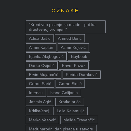
OZNAKE
"Kreativno pisanje za mlade - put ka
društvenoj promjeni"
Adisa Bašić
Ahmed Burić
Almin Kaplan
Asmir Kujović
Bjanka Alajbegović
Buybook
Darko Cvijetić
Enver Kazaz
Ervin Mujabašić
Ferida Duraković
Goran Sarić
Goran Simić
Intervju
Ivana Golijanin
Jasmin Agić
Kratka priča
Kritika/esej
Lejla Kalamujić
Marko Vešović
Melida Travančić
Međunarodni dan pisaca u zatvoru