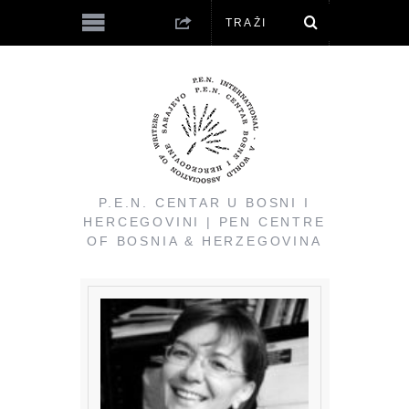
P.E.N. CENTAR U BOSNI I
HERCEGOVINI | PEN CENTRE
OF BOSNIA & HERZEGOVINA