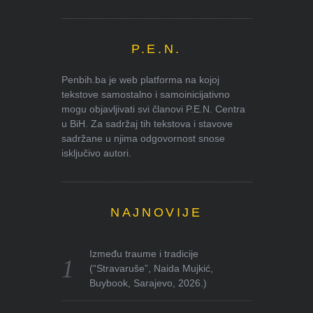
P.E.N.
Penbih.ba je web platforma na kojoj
tekstove samostalno i samoinicijativno
mogu objavljivati svi članovi P.E.N. Centra
u BiH. Za sadržaj tih tekstova i stavove
sadržane u njima odgovornost snose
isključivo autori.
NAJNOVIJE
Između traume i tradicije
(“Stravaruše”, Naida Mujkić,
Buybook, Sarajevo, 2026.)