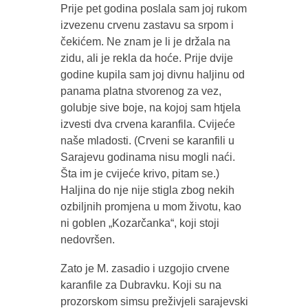
Prije pet godina poslala sam joj rukom
izvezenu crvenu zastavu sa srpom i
čekićem. Ne znam je li je držala na
zidu, ali je rekla da hoće. Prije dvije
godine kupila sam joj divnu haljinu od
panama platna stvorenog za vez,
golubje sive boje, na kojoj sam htjela
izvesti dva crvena karanfila. Cvijeće
naše mladosti. (Crveni se karanfili u
Sarajevu godinama nisu mogli naći.
Šta im je cvijeće krivo, pitam se.)
Haljina do nje nije stigla zbog nekih
ozbiljnih promjena u mom životu, kao
ni goblen „Kozarčanka“, koji stoji
nedovršen.
Zato je M. zasadio i uzgojio crvene
karanfile za Dubravku. Koji su na
prozorskom simsu preživjeli sarajevski