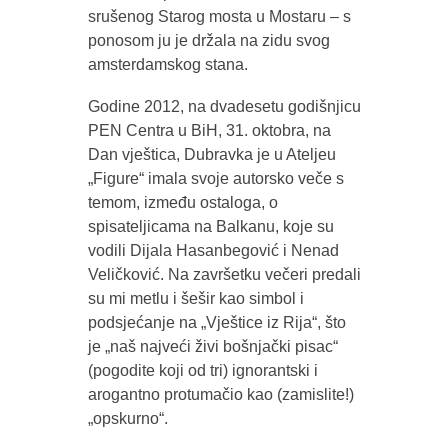
srušenog Starog mosta u Mostaru – s
ponosom ju je držala na zidu svog
amsterdamskog stana.
Godine 2012, na dvadesetu godišnjicu
PEN Centra u BiH, 31. oktobra, na
Dan vještica, Dubravka je u Ateljeu
„Figure“ imala svoje autorsko veče s
temom, između ostaloga, o
spisateljicama na Balkanu, koje su
vodili Dijala Hasanbegović i Nenad
Veličković. Na završetku večeri predali
su mi metlu i šešir kao simbol i
podsjećanje na „Vještice iz Rija“, što
je „naš najveći živi bošnjački pisac“
(pogodite koji od tri) ignorantski i
arogantno protumačio kao (zamislite!)
„opskurno“.