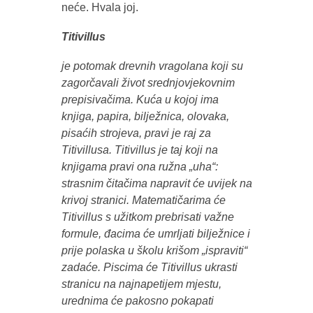
neće. Hvala joj.
Titivillus
je potomak drevnih vragolana koji su
zagorčavali život srednjovjekovnim
prepisivačima. Kuća u kojoj ima
knjiga, papira, bilježnica, olovaka,
pisaćih strojeva, pravi je raj za
Titivillusa. Titivillus je taj koji na
knjigama pravi ona ružna „uha“:
strasnim čitačima napravit će uvijek na
krivoj stranici. Matematičarima će
Titivillus s užitkom prebrisati važne
formule, đacima će umrljati bilježnice i
prije polaska u školu krišom „ispraviti“
zadaće. Piscima će Titivillus ukrasti
stranicu na najnapetijem mjestu,
urednima će pakosno pokapati