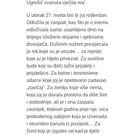
Ugrešić svanula vječita noć.
U utorak 27. marta bio bi joj rođendan.
Odlučila je zaspati, kao što je o svemu
odlučivala sama: usamljeno drvo na
brijegu izloženo olujama i sjekirama
drvosječa. Dušinim nožem presijecala
je niti koje su je vezale… za mjesto
koje ju je htjelo privezati. Za suvišne
ljude koji su (bili) lažni prijatelji i
prijateljice. Za bolne i besmislene
udarce koje joj je opetovano zadavao
„zavičaj“. Za zemlju koje više nema,
koja joj je davala prostora da diše šire
i slobodnije, ali je i ona zaspala
zauvijek, trideset godina prije nje, srca
probodenog sabljom koja je iznenada
i neumitno banula iz povijesti… Za
život koji je izgubio rat kad je tijelo