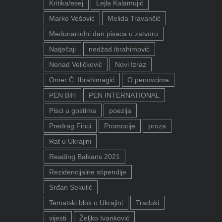
Kritika/esej
Lejla Kalamujić
Marko Vešović
Melida Travančić
Međunarodni dan pisaca u zatvoru
Natječaji
nedžad ibrahimović
Nenad Veličković
Novi Izraz
Omer Ć. Ibrahimagić
O penovcima
PEN BiH
PEN INTERNATIONAL
Pisci u gostima
poezija
Predrag Finci
Promocije
proza
Rat u Ukrajini
Reading Balkans 2021
Rezidencijalne stipendije
Srđan Sekulić
Tematski blok o Ukrajini
Traduki
vijesti
Željko Ivanković