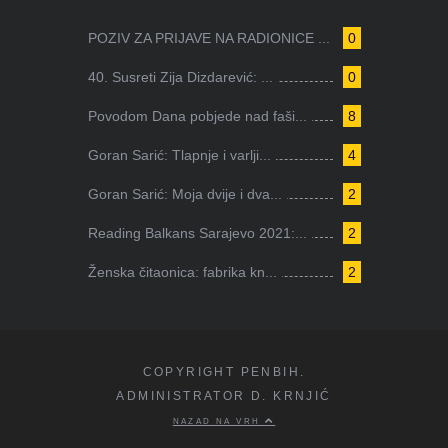
POZIV ZA PRIJAVE NA RADIONICE ...
0
40. Susreti Zija Dizdarević: ...
0
Povodom Dana pobjede nad faši...
8
Goran Sarić: Tlapnje i varlji...
4
Goran Sarić: Moja dvije i dva...
2
Reading Balkans Sarajevo 2021:...
2
Ženska čitaonica: fabrika kn...
2
COPYRIGHT PENBIH.
ADMINISTRATOR D. KRNJIĆ
NAZAD NA VRH