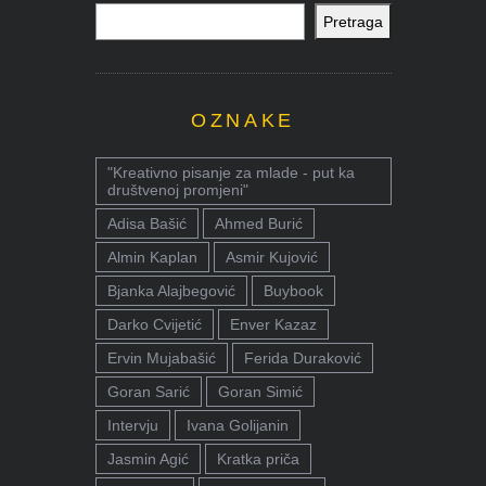
Pretraga
OZNAKE
"Kreativno pisanje za mlade - put ka
društvenoj promjeni"
Adisa Bašić
Ahmed Burić
Almin Kaplan
Asmir Kujović
Bjanka Alajbegović
Buybook
Darko Cvijetić
Enver Kazaz
Ervin Mujabašić
Ferida Duraković
Goran Sarić
Goran Simić
Intervju
Ivana Golijanin
Jasmin Agić
Kratka priča