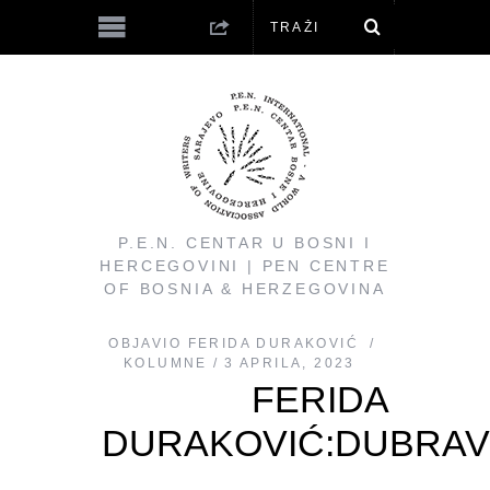
P.E.N. CENTAR U BOSNI I
HERCEGOVINI | PEN CENTRE
OF BOSNIA & HERZEGOVINA
OBJAVIO
FERIDA DURAKOVIĆ
KOLUMNE
3 APRILA, 2023
FERIDA
DURAKOVIĆ:DUBRA