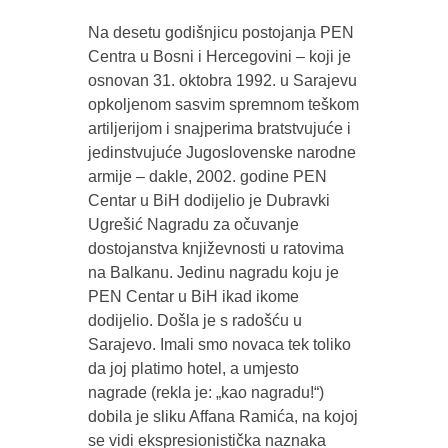
Na desetu godišnjicu postojanja PEN
Centra u Bosni i Hercegovini – koji je
osnovan 31. oktobra 1992. u Sarajevu
opkoljenom sasvim spremnom teškom
artiljerijom i snajperima bratstvujuće i
jedinstvujuće Jugoslovenske narodne
armije – dakle, 2002. godine PEN
Centar u BiH dodijelio je Dubravki
Ugrešić Nagradu za očuvanje
dostojanstva književnosti u ratovima
na Balkanu. Jedinu nagradu koju je
PEN Centar u BiH ikad ikome
dodijelio. Došla je s radošću u
Sarajevo. Imali smo novaca tek toliko
da joj platimo hotel, a umjesto
nagrade (rekla je: „kao nagradu!“)
dobila je sliku Affana Ramića, na kojoj
se vidi ekspresionistička naznaka