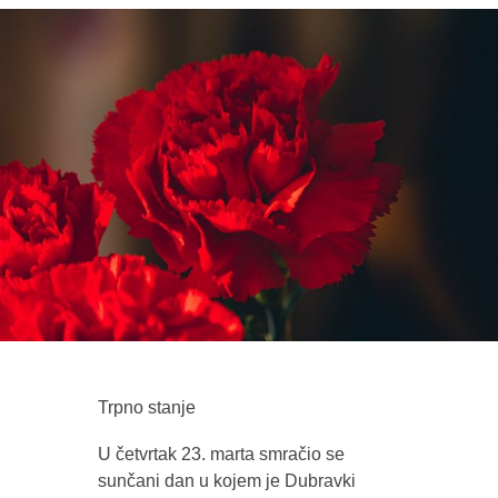
Trpno stanje
U četvrtak 23. marta smračio se
sunčani dan u kojem je Dubravki