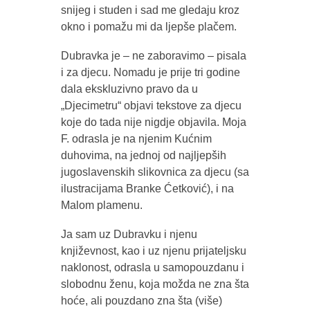
snijeg i studen i sad me gledaju kroz
okno i pomažu mi da ljepše plačem.
Dubravka je – ne zaboravimo – pisala
i za djecu. Nomadu je prije tri godine
dala ekskluzivno pravo da u
„Djecimetru“ objavi tekstove za djecu
koje do tada nije nigdje objavila. Moja
F. odrasla je na njenim Kućnim
duhovima, na jednoj od najljepših
jugoslavenskih slikovnica za djecu (sa
ilustracijama Branke Ćetković), i na
Malom plamenu.
Ja sam uz Dubravku i njenu
književnost, kao i uz njenu prijateljsku
naklonost, odrasla u samopouzdanu i
slobodnu ženu, koja možda ne zna šta
hoće, ali pouzdano zna šta (više)