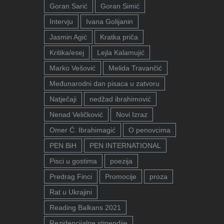
Goran Sarić
Goran Simić
Intervju
Ivana Golijanin
Jasmin Agić
Kratka priča
Kritika/esej
Lejla Kalamujić
Marko Vešović
Melida Travančić
Međunarodni dan pisaca u zatvoru
Natječaji
nedžad ibrahimović
Nenad Veličković
Novi Izraz
Omer Ć. Ibrahimagić
O penovcima
PEN BiH
PEN INTERNATIONAL
Pisci u gostima
poezija
Predrag Finci
Promocije
proza
Rat u Ukrajini
Reading Balkans 2021
Rezidencijalne stipendije