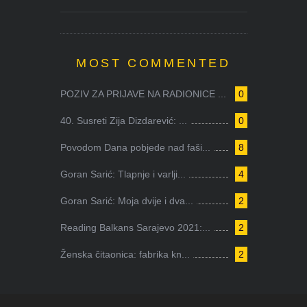
MOST COMMENTED
POZIV ZA PRIJAVE NA RADIONICE ...
0
40. Susreti Zija Dizdarević: ...
0
Povodom Dana pobjede nad faši...
8
Goran Sarić: Tlapnje i varlji...
4
Goran Sarić: Moja dvije i dva...
2
Reading Balkans Sarajevo 2021:...
2
Ženska čitaonica: fabrika kn...
2