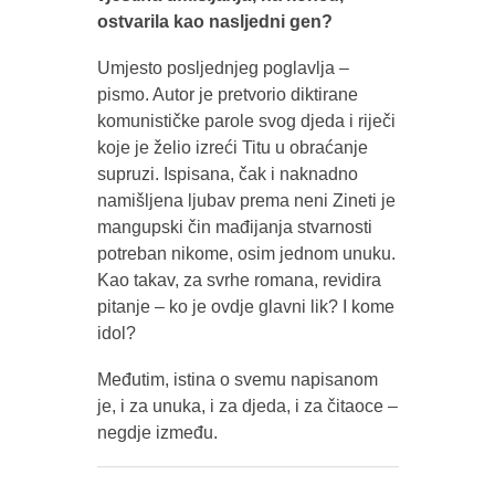
ostvarila kao nasljedni gen?
Umjesto posljednjeg poglavlja –
pismo. Autor je pretvorio diktirane
komunističke parole svog djeda i riječi
koje je želio izreći Titu u obraćanje
supruzi. Ispisana, čak i naknadno
namišljena ljubav prema neni Zineti je
mangupski čin mađijanja stvarnosti
potreban nikome, osim jednom unuku.
Kao takav, za svrhe romana, revidira
pitanje – ko je ovdje glavni lik? I kome
idol?
Međutim, istina o svemu napisanom
je, i za unuka, i za djeda, i za čitaoce –
negdje između.