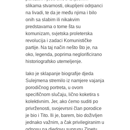
slikama stvarnosti, okupljeni odrpanci
na livadi, te da je među njima i bilo
onih sa slabim ili nikakvim
predstavama o tome šta su
komunizam, svjetska proleterska
revolucija i zadaci Komunističke
partije. Na taj način nešto što je, na
oko, legenda, poprima neglorificirano
historiografsko utemeljenje.
Iako je sklapanje biografije djeda
Sulejmena stremilo iz namjere vajanja
porodičnog portreta, u ovom
specifičnom slučaju, lično koketira s
kolektivnim. Jer, ako ćemo suditi po
privrženosti, svojevrsni član porodice
je bio i Tito. Ili je, barem, bio doživljen
jednako važnim, a čak privilegiranim u
odnosu na djedovu suprugu Zinetu.