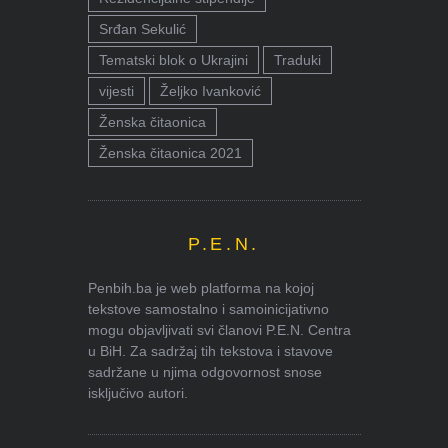
Srđan Sekulić
Tematski blok o Ukrajini
Traduki
vijesti
Željko Ivanković
Ženska čitaonica
Ženska čitaonica 2021
P.E.N.
Penbih.ba je web platforma na kojoj
tekstove samostalno i samoinicijativno
mogu objavljivati svi članovi P.E.N. Centra
u BiH. Za sadržaj tih tekstova i stavove
sadržane u njima odgovornost snose
isključivo autori.