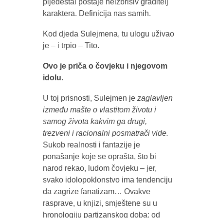
pijedestal postaje neizbrisiv graditelj
karaktera. Definicija nas samih.
Kod djeda Sulejmena, tu ulogu uživao
je – i trpio – Tito.
Ovo je priča o čovjeku i njegovom
idolu.
U toj prisnosti, Sulejmen je
zaglavljen
između mašte o vlastitom životu i
samog života kakvim ga drugi,
trezveni i racionalni posmatrači vide.
Sukob realnosti i fantazije je
ponašanje koje se oprašta, što bi
narod rekao, ludom čovjeku – jer,
svako idolopoklonstvo ima tendenciju
da zagrize fanatizam… Ovakve
rasprave, u knjizi, smještene su u
hronologiju partizanskog doba: od