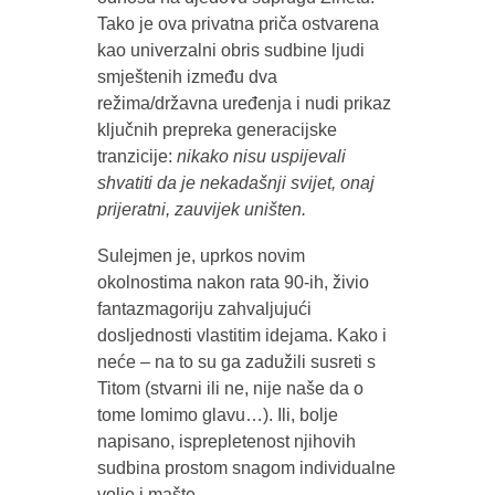
Tako je ova privatna priča ostvarena
kao univerzalni obris sudbine ljudi
smještenih između dva
režima/državna uređenja i nudi prikaz
ključnih prepreka generacijske
tranzicije:
nikako nisu uspijevali
shvatiti da je nekadašnji svijet, onaj
prijeratni, zauvijek uništen.
Sulejmen je, uprkos novim
okolnostima nakon rata 90-ih, živio
fantazmagoriju zahvaljujući
dosljednosti vlastitim idejama. Kako i
neće – na to su ga zadužili susreti s
Titom (stvarni ili ne, nije naše da o
tome lomimo glavu…). Ili, bolje
napisano, isprepletenost njihovih
sudbina prostom snagom individualne
volje i mašte.