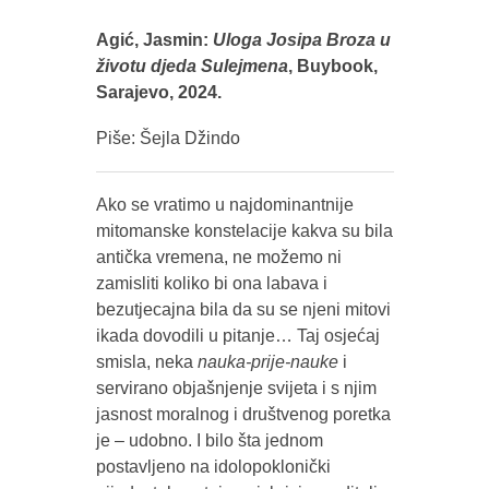
Agić, Jasmin:
Uloga Josipa Broza u
životu djeda Sulejmena
, Buybook,
Sarajevo, 2024.
Piše: Šejla Džindo
Ako se vratimo u najdominantnije
mitomanske konstelacije kakva su bila
antička vremena, ne možemo ni
zamisliti koliko bi ona labava i
bezutjecajna bila da su se njeni mitovi
ikada dovodili u pitanje… Taj osjećaj
smisla, neka
nauka-prije-nauke
i
servirano objašnjenje svijeta i s njim
jasnost moralnog i društvenog poretka
je – udobno. I bilo šta jednom
postavljeno na idolopoklonički