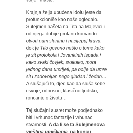
Krajnja želja upućena idolu jeste da
profunkcioniše kao naše ogledalo.
Sulejmen našeta na Tita na Majevici i
od njega dobije profanu komandu:
otvori nam slaninu i nacijepaj kruva,
dok je
Tito govorio nešto o tome kako
je sit protokola i Jovankinih ispada i
kako svaki čovjek, svakako, mora
jednog dana umrijeti, pa bolje da umre
sit i zadovoljan nego gladan i žedan…
A slušajući to, djed kao da sluša sebe
i svoje, odnosno, klasično ljudsko,
roncanje o životu…
Taj slučajni susret može podjednako
biti i vrhunac fantazije i vrhunac
stvarnosti.
A da li se ta Sulejmenova
vještina umišljanja
, na koncu,