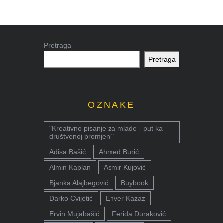
Pretraga
Pretraga
OZNAKE
"Kreativno pisanje za mlade - put ka
društvenoj promjeni"
Adisa Bašić
Ahmed Burić
Almin Kaplan
Asmir Kujović
Bjanka Alajbegović
Buybook
Darko Cvijetić
Enver Kazaz
Ervin Mujabašić
Ferida Duraković