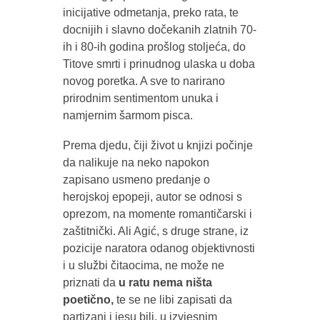
inicijative odmetanja, preko rata, te
docnijih i slavno dočekanih zlatnih 70-
ih i 80-ih godina prošlog stoljeća, do
Titove smrti i prinudnog ulaska u doba
novog poretka. A sve to narirano
prirodnim sentimentom unuka i
namjernim šarmom pisca.
Prema djedu, čiji život u knjizi počinje
da nalikuje na neko napokon
zapisano usmeno predanje o
herojskoj epopeji, autor se odnosi s
oprezom, na momente romantičarski i
zaštitnički. Ali Agić, s druge strane, iz
pozicije naratora odanog objektivnosti
i u službi čitaocima, ne može ne
priznati da
u ratu nema ništa
poetično,
te se ne libi zapisati da
partizani i jesu bili, u izvjesnim