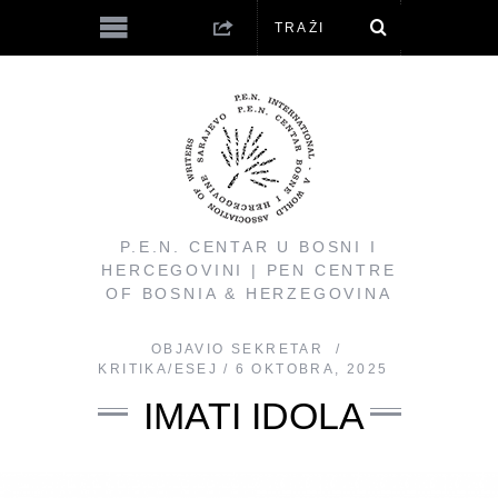
P.E.N. CENTAR U BOSNI I
HERCEGOVINI | PEN CENTRE
OF BOSNIA & HERZEGOVINA
OBJAVIO
SEKRETAR
KRITIKA/ESEJ
6 OKTOBRA, 2025
IMATI IDOLA