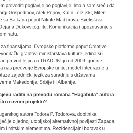
em prevoditi poglavlje po poglavlje. Imala sam sreću da
gi Gospodinov, Alek Popov, Kalin Terzijski, Milen
ore sa Balkana poput Nikole Madžirova, Svetislava
Dejana Dukovskog, itd. Komunikacija i upoznavanje s
mom radu.
a za finansijama. Evropske platforme poput Creative
odilački grantovi ministarstava kulture jedina su
. Kao prevoditeljica u TRADUKI-ju od 2009. godine,
a nas predvorje Evropske unije, model integracije u
laze zajednički jezik za suradnju s državama
rne Makedonije, Srbije ili Albanije.
rajevu radite na prevodu romana “Hagabula” autora
što o ovom projektu?
garskog autora Todora P. Todorova, dobitnika
č je o jednoj utopijskoj alternativnoj povijesti Zapada,
kim i mitskim elementima. Rezidencijalni boravak u