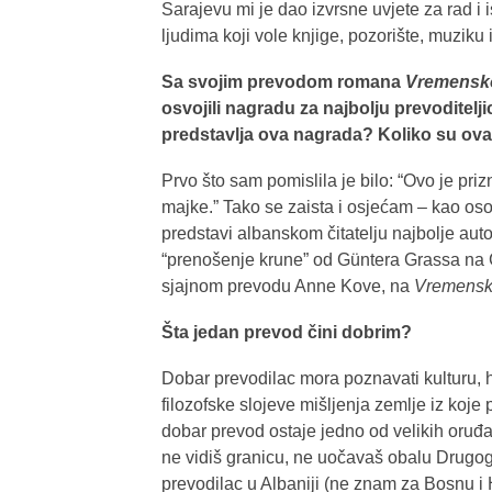
Sarajevu mi je dao izvrsne uvjete za rad i 
ljudima koji vole knjige, pozorište, muziku i
Sa svojim prevodom romana
Vremensko
osvojili nagradu za najbolju prevoditelj
predstavlja ova nagrada? Koliko su ov
Prvo što sam pomislila je bilo: “Ovo je p
majke.” Tako se zaista i osjećam – kao oso
predstavi albanskom čitatelju najbolje auto
“prenošenje krune” od Güntera Grassa na
sjajnom prevodu Anne Kove, na
Vremensko
Šta jedan prevod čini dobrim?
Dobar prevodilac mora poznavati kulturu, his
filozofske slojeve mišljenja zemlje iz koje 
dobar prevod ostaje jedno od velikih oruđ
ne vidiš granicu, ne uočavaš obalu Drugoga 
prevodilac u Albaniji (ne znam za Bosnu i