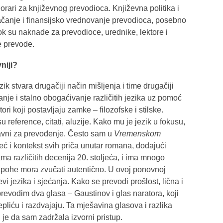
onorari za književnog prevodioca. Književna politika i
 jačanje i finansijsko vrednovanje prevodioca, posebno
ok su naknade za prevodioce, urednike, lektore i
ne prevode.
niji?
ik stvara drugačiji način mišljenja i time drugačiji
anje i stalno obogaćivanje različitih jezika uz pomoć
ori koji postavljaju zamke – filozofske i stilske.
reference, citati, aluzije. Kako mu je jezik u fokusu,
tavni za prevođenje. Često sam u
Vremenskom
eć i kontekst svih priča unutar romana, dodajući
a različitih decenija 20. stoljeća, i ima mnogo
epohe mora zvučati autentično. U ovoj ponovnoj
ojevi jezika i sjećanja. Kako se prevodi prošlost, lična i
revodim dva glasa – Gaustinov i glas naratora, koji
repliću i razdvajaju. Ta mješavina glasova i razlika
 je da sam zadržala izvorni pristup.