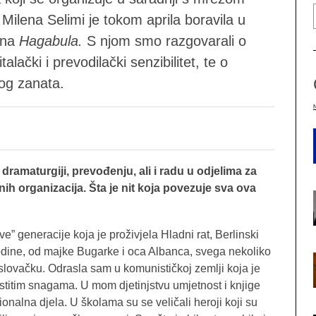
Milena Selimi je tokom aprila boravila u
ana
Hagabula.
S njom smo razgovarali o
alački i prevodilački senzibilitet, te o
og zanata.
 dramaturgiji, prevođenju, ali i radu u odjelima za
nih organizacija. Šta je nit koja povezuje sva ova
e” generacije koja je proživjela Hladni rat, Berlinski
odine, od majke Bugarke i oca Albanca, svega nekoliko
lovačku. Odrasla sam u komunističkoj zemlji koja je
stitim snagama. U mom djetinjstvu umjetnost i knjige
onalna djela. U školama su se veličali heroji koji su