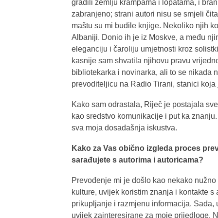
gradili zemlju krampama i lopatama, i branil
zabranjeno; strani autori nisu se smjeli čit
maštu su mi budile knjige. Nekoliko njih ko
Albaniji. Donio ih je iz Moskve, a među nji
eleganciju i čaroliju umjetnosti kroz solis
kasnije sam shvatila njihovu pravu vrijed
bibliotekarka i novinarka, ali to se nikada 
prevoditeljicu na Radio Tirani, stanici koja
Kako sam odrastala, Riječ je postajala sve
kao sredstvo komunikacije i put ka znanju.
sva moja dosadašnja iskustva.
Kako za Vas obično izgleda proces prev
sarađujete s autorima i autoricama?
Prevođenje mi je došlo kao nekako nužno 
kulture, uvijek koristim znanja i kontakte
prikupljanje i razmjenu informacija. Sada,
uvijek zainteresirane za moje prijedloge. 