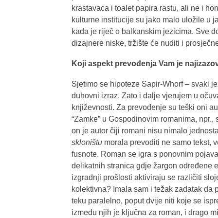
krastavaca i toalet papira rastu, ali ne i h
kulturne institucije su jako malo uložile u
kada je riječ o balkanskim jezicima. Sve d
dizajnere niske, tržište će nuditi i prosječ
Koji aspekt prevođenja Vam je najizazov
Sjetimo se hipoteze Sapir-Whorf – svaki jez
duhovni izraz. Zato i dalje vjerujem u očuv
književnosti. Za prevođenje su teški oni aut
“Zamke” u Gospodinovim romanima, npr., su 
on je autor čiji romani nisu nimalo jednos
skloništu
morala prevoditi ne samo tekst, v
fusnote. Roman se igra s ponovnim pojavam
delikatnih stranica gdje žargon određene 
izgradnji prošlosti aktiviraju se različiti sl
kolektivna? Imala sam i težak zadatak da p
teku paralelno, poput dvije niti koje se isp
između njih je ključna za roman, i drago mi