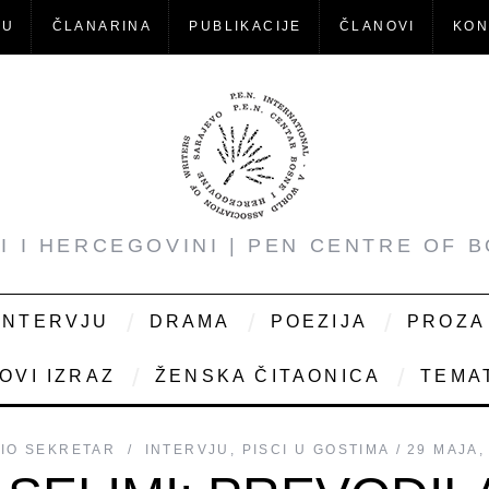
-U
ČLANARINA
PUBLIKACIJE
ČLANOVI
KON
NI I HERCEGOVINI | PEN CENTRE OF 
INTERVJU
DRAMA
POEZIJA
PROZA
OVI IZRAZ
ŽENSKA ČITAONICA
TEMAT
IO
SEKRETAR
INTERVJU
,
PISCI U GOSTIMA
29 MAJA,