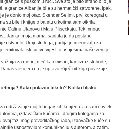
i granice s puškom u ruci. Sve što je bilo strano bilo je
ati, a granice Albanije bile su hermetički zatvorene. Ipak,
je je donio moj otac, Skender Selimi, prvi koreograf u
ma su bile i knjige o baletu u kojima sam otkrila
tkinje Galinu Ulanovu i Maju Pliseckaju. Tek mnogo
nost. Janka, moja mama, sanjala je da postane
nije ostvarilo. Umjesto toga, partija je imenovala za
 je emitovala isključivo vijesti o uspjesima naše zemlje.
 važnija za mene; riječ kao misao, kao izraz slobode,
 Danas vjerujem da je upravo Riječ nit koja povezuje
ođenja? Kako prilazite tekstu? Koliko blisko
za održavanje mojih bugarskih korijena. Ja sam čovjek
 s autorima, izdavačkim kućama i drugim kolegama za
 u ovoj fazi mog prevodilačkog rada, izdavačke kuće su
Najprije uspostavljam komunikaciju s autorom, a zatim,