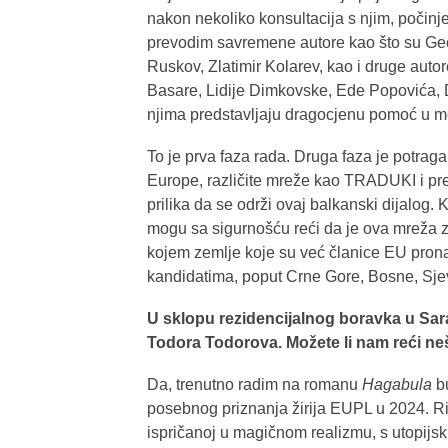
nakon nekoliko konsultacija s njim, počinj
prevodim savremene autore kao što su Geor
Ruskov, Zlatimir Kolarev, kao i druge aut
Basare, Lidije Dimkovske, Ede Popovića, 
njima predstavljaju dragocjenu pomoć u 
To je prva faza rada. Druga faza je potrag
Europe, različite mreže kao TRADUKI i prev
prilika da se održi ovaj balkanski dijalog
mogu sa sigurnošću reći da je ova mreža z
kojem zemlje koje su već članice EU prona
kandidatima, poput Crne Gore, Bosne, Sjeve
U sklopu rezidencijalnog boravka u Sa
Todora Todorova. Možete li nam reći ne
Da, trenutno radim na romanu
Hagabula
bu
posebnog priznanja žirija EUPL u 2024. Rije
ispričanoj u magičnom realizmu, s utopijs