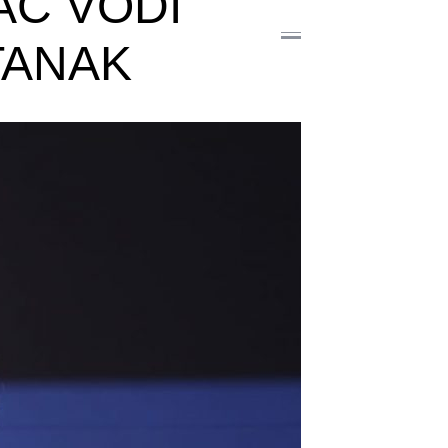
AC VODI
TANAK