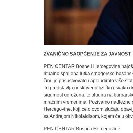
ZVANIČNO SAOPĆENJE ZA JAVNOST
PEN CENTAR Bosne i Hercegovine najoštr
ritualno spaljena lutka crnogorsko-bosan
činu je prisustvovalo i aplaudiralo više stoti
To predstavlja neskrivenu fizičku i svaku d
sigurnost ugrožena, te aludira na barbarsk
mračnim vremenima. Pozivamo nadležne or
Hercegovine, koji će o ovom slučaju obavij
sa Andrejom Nikolaidisom, kojem će u okvi
PEN CENTAR Bosne i Hercegovine