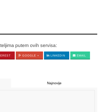
ateljima putem ovih servisa:
TEREST
GOOGLE +
LINKEDIN
EMAIL
Najnovije