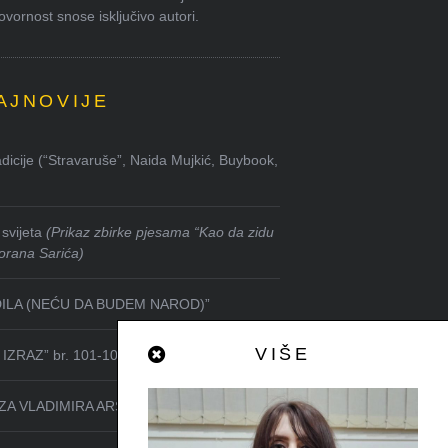
ornost snose isključivo autori.
AJNOVIJE
dicije (“Stravaruše”, Naida Mujkić, Buybook,
svijeta
(Prikaz zbirke pjesama “Kao da zidu
orana Sarića)
DILA (NEĆU DA BUDEM NAROD)”
VIŠE
IZRAZ” br. 101-102
ZA VLADIMIRA ARSENIJEVIĆA