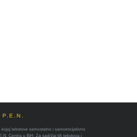
P.E.N.
kojoj tekstove samostalno i samoinicijativno
.E.N. Centra u BiH. Za sadržaj tih tekstova i