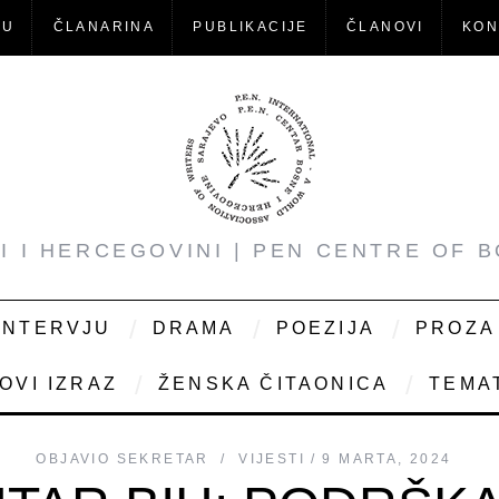
-U
ČLANARINA
PUBLIKACIJE
ČLANOVI
KON
NI I HERCEGOVINI | PEN CENTRE OF 
INTERVJU
DRAMA
POEZIJA
PROZA
OVI IZRAZ
ŽENSKA ČITAONICA
TEMAT
OBJAVIO
SEKRETAR
VIJESTI
9 MARTA, 2024