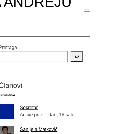
A ANDREJU
Pretraga
Članovi
Newest
|
Active
Sekretar
Active prije 1 dan, 16 sati
Sanijela Matković