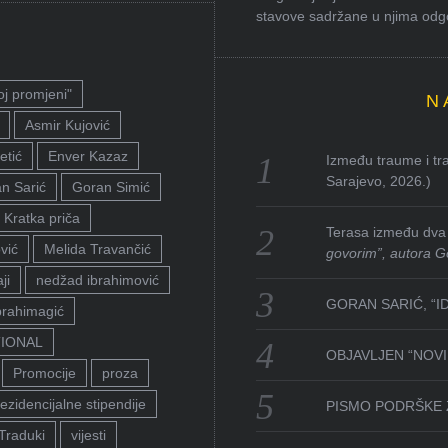
stavove sadržane u njima odgov
oj promjeni"
N
Asmir Kujović
etić
Enver Kazaz
Između traume i tra
Sarajevo, 2026.)
n Sarić
Goran Simić
Kratka priča
Terasa između dva 
vić
Melida Travančić
govorim”, autora G
ji
nedžad ibrahimović
GORAN SARIĆ, “I
brahimagić
TIONAL
OBJAVLJEN “NOVI 
Promocije
proza
ezidencijalne stipendije
PISMO PODRŠKE 
Traduki
vijesti