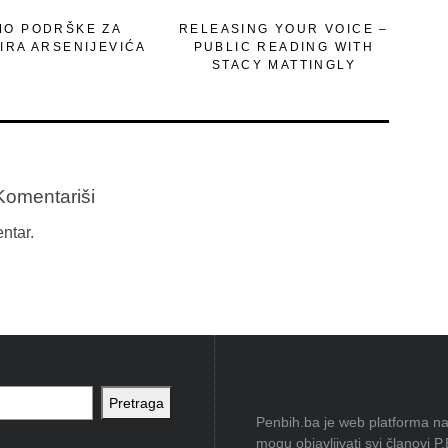
MO PODRŠKE ZA
RELEASING YOUR VOICE –
IRA ARSENIJEVIĆA
PUBLIC READING WITH
STACY MATTINGLY
Komentariši
ntar.
Pretraga
Penbih.ba je web platforma na 
mogu objavljivati svi članovi P