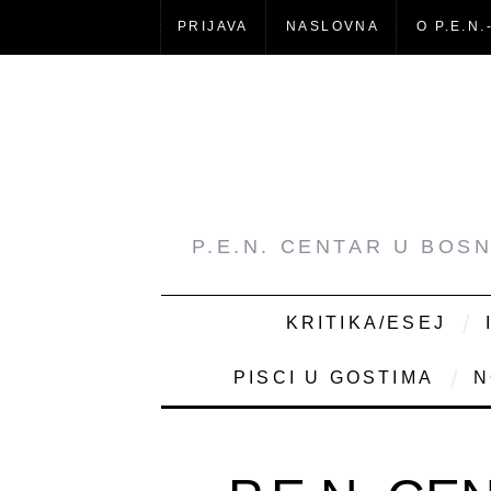
PRIJAVA
NASLOVNA
O P.E.N.
P.E.N. CENTAR U BOS
KRITIKA/ESEJ
PISCI U GOSTIMA
N