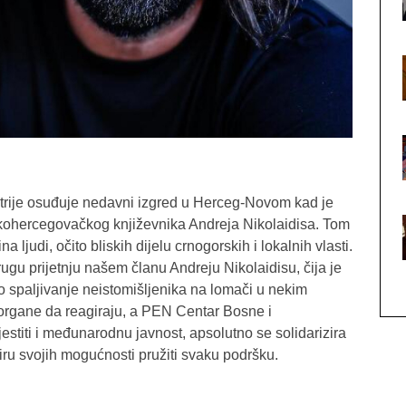
ije osuđuje nedavni izgred u Herceg-Novom kad je
skohercegovačkog književnika Andreja Nikolaidisa. Tom
na ljudi, očito bliskih dijelu crnogorskih i lokalnih vlasti.
rugu prijetnju našem članu Andreju Nikolaidisu, čija je
o spaljivanje neistomišljenika na lomači u nekim
gane da reagiraju, a PEN Centar Bosne i
estiti i međunarodnu javnost, apsolutno se solidarizira
ru svojih mogućnosti pružiti svaku podršku.