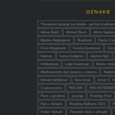
OZNAKE
"Kreativno pisanje za mlade - put ka društven
Adisa Bašić
Ahmed Burić
Almin Kaplan
Bjanka Alajbegović
Buybook
Darko Cvij
Ervin Mujabašić
Ferida Duraković
Gora
Intervju
Ivana Golijanin
Jasmin Agić
Kritika/esej
Lejla Kalamujić
Marko Vešo
Međunarodni dan pisaca u zatvoru
Natječa
Nenad Veličković
Novi Izraz
Omer Ć. I
O penovcima
PEN BiH
PEN INTERNA
Pisci u gostima
poezija
Predrag Finci
Rat u Ukrajini
Reading Balkans 2021
R
Srđan Sekulić
Tematski blok o Ukrajini