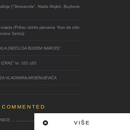
dicije (“Stravaruše”, Naida Mujkić, Buybook,
svijeta
(Prikaz zbirke pjesama “Kao da zidu
orana Sarića)
DILA (NEĆU DA BUDEM NAROD)”
IZRAZ” br. 101-102
ZA VLADIMIRA ARSENIJEVIĆA
 COMMENTED
ICE ...
0
VIŠE