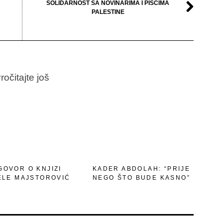
SOLIDARNOST SA NOVINARIMA I PISCIMA
PALESTINE
ročitajte još
GOVOR O KNJIZI
KADER ABDOLAH: “PRIJE
ELE MAJSTOROVIĆ
NEGO ŠTO BUDE KASNO”