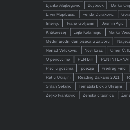
Bjanka Alajbegović
Buybook
Darko Cvij
Ervin Mujabašić
Ferida Duraković
Gora
Intervju
Ivana Golijanin
Jasmin Agić
Kritika/esej
Lejla Kalamujić
Marko Vešo
Međunarodni dan pisaca u zatvoru
Natječa
Nenad Veličković
Novi Izraz
Omer Ć. I
O penovcima
PEN BiH
PEN INTERNA
Pisci u gostima
poezija
Predrag Finci
Rat u Ukrajini
Reading Balkans 2021
R
Srđan Sekulić
Tematski blok o Ukrajini
Željko Ivanković
Ženska čitaonica
Žens