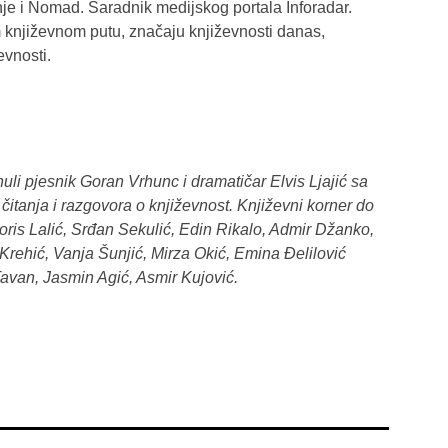
e i Nomad. Saradnik medijskog portala Inforadar.
književnom putu, značaju književnosti danas,
evnosti.
nuli pjesnik Goran Vrhunc i dramatičar Elvis Ljajić sa
 čitanja i razgovora o književnost. Književni korner do
Boris Lalić, Srđan Sekulić, Edin Rikalo, Admir Džanko,
Krehić, Vanja Šunjić, Mirza Okić, Emina Đelilović
Tavan, Jasmin Agić, Asmir Kujović.