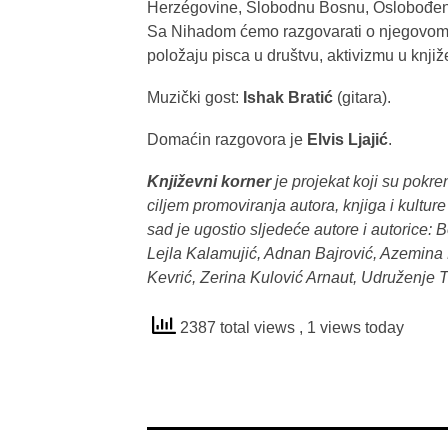
Herzégovine, Slobodnu Bosnu, Oslobođenj
Sa Nihadom ćemo razgovarati o njegovom 
položaju pisca u društvu, aktivizmu u knjiž
Muzički gost:
Ishak Bratić
(gitara).
Domaćin razgovora je
Elvis Ljajić
.
Književni korner
je projekat koji su pokre
ciljem promoviranja autora, knjiga i kulture
sad je ugostio sljedeće autore i autorice: 
Lejla Kalamujić, Adnan Bajrović, Azemina 
Kevrić, Zerina Kulović Arnaut, Udruženje 
2387 total views
, 1 views today