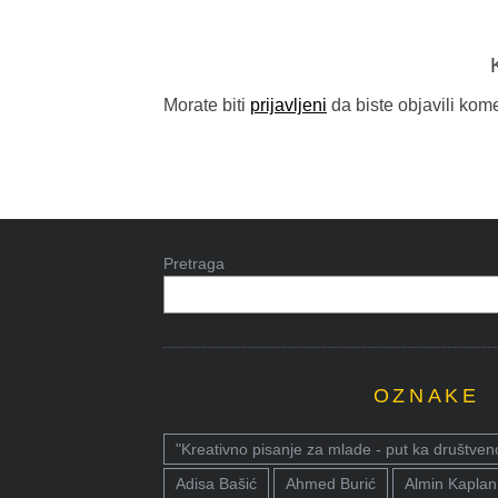
Morate biti
prijavljeni
da biste objavili kome
Pretraga
OZNAKE
"Kreativno pisanje za mlade - put ka društven
Adisa Bašić
Ahmed Burić
Almin Kaplan