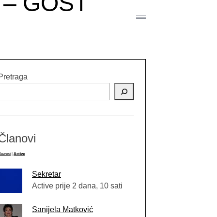
 – GOST
Pretraga
Članovi
Newest
|
Active
Sekretar
Active prije 2 dana, 10 sati
Sanijela Matković