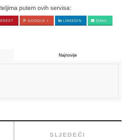
ateljima putem ovih servisa:
TEREST
GOOGLE +
LINKEDIN
EMAIL
Najnovije
SLJEDEĆI