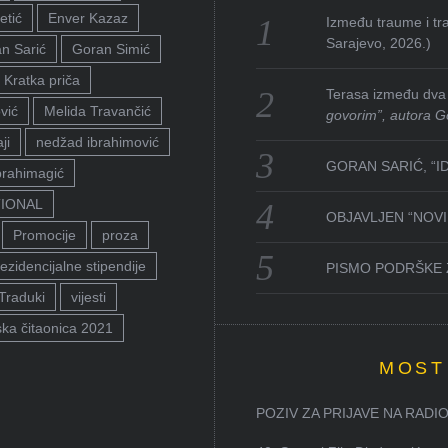
etić
Enver Kazaz
Između traume i tra
Sarajevo, 2026.)
n Sarić
Goran Simić
Kratka priča
Terasa između dva 
vić
Melida Travančić
govorim”, autora G
ji
nedžad ibrahimović
GORAN SARIĆ, “I
brahimagić
TIONAL
OBJAVLJEN “NOVI 
Promocije
proza
ezidencijalne stipendije
PISMO PODRŠKE 
Traduki
vijesti
ka čitaonica 2021
MOST
POZIV ZA PRIJAVE NA RADION