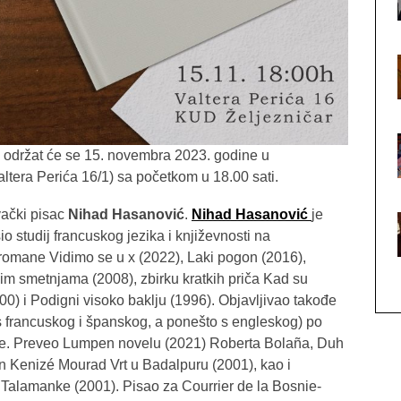
održat će se 15. novembra 2023. godine u
ltera Perića 16/1) sa početkom u 18.00 sati.
ački pisac
Nihad Hasanović
.
Nihad Hasanović
je
 studij francuskog jezika i književnosti na
 romane Vidimo se u x (2022), Laki pogon (2016),
znim smetnjama (2008), zbirku kratkih priča Kad su
00) i Podigni visoko baklju (1996). Objavljivao takođe
s francuskog i španskog, a ponešto s engleskog) po
ine. Preveo Lumpen novelu (2021) Roberta Bolaña, Duh
n Kenizé Mourad Vrt u Badalpuru (2001), kao i
Talamanke (2001). Pisao za Courrier de la Bosnie-