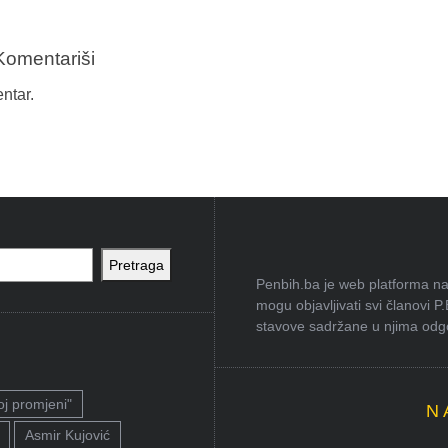
Komentariši
ntar.
Pretraga
Penbih.ba je web platforma na 
mogu objavljivati svi članovi P
stavove sadržane u njima odgov
oj promjeni"
N
Asmir Kujović