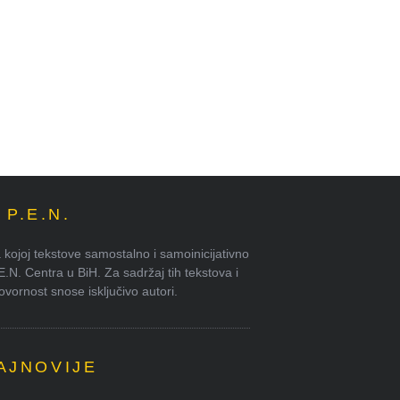
P.E.N.
kojoj tekstove samostalno i samoinicijativno
.E.N. Centra u BiH. Za sadržaj tih tekstova i
ornost snose isključivo autori.
AJNOVIJE