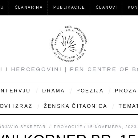
-U
ČLANARINA
PUBLIKACIJE
ČLANOVI
KON
NI I HERCEGOVINI | PEN CENTRE OF 
INTERVJU
DRAMA
POEZIJA
PROZA
OVI IZRAZ
ŽENSKA ČITAONICA
TEMAT
OBJAVIO
SEKRETAR
PROMOCIJE
15 NOVEMBRA, 2023