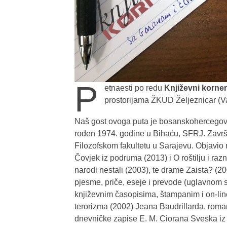
P
etnaesti po redu
Književni korner
prostorijama ŽKUD Željeznicar (Va
Naš gost ovoga puta je bosanskohercegov
rođen 1974. godine u Bihaću, SFRJ. Završio
Filozofskom fakultetu u Sarajevu. Objavio
Čovjek iz podruma (2013) i O roštilju i ra
narodi nestali (2003), te drame Zaista? (20
pjesme, priče, eseje i prevode (uglavnom 
književnim časopisima, štampanim i on-l
terorizma (2002) Jeana Baudrillarda, roma
dnevničke zapise E. M. Ciorana Sveska iz 