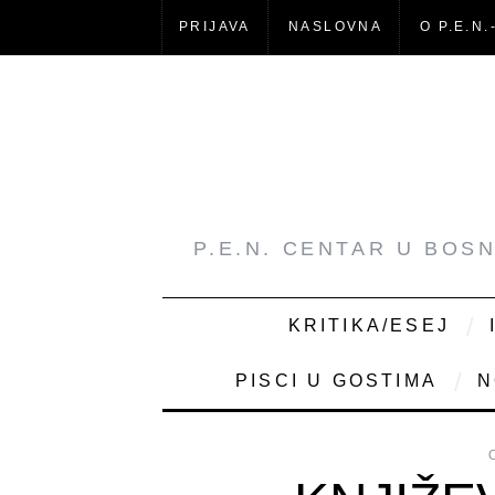
PRIJAVA
NASLOVNA
O P.E.N.
P.E.N. CENTAR U BOS
KRITIKA/ESEJ
PISCI U GOSTIMA
N