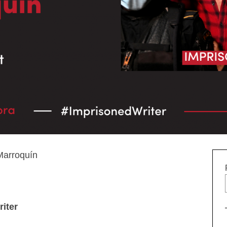
arroquín
iter