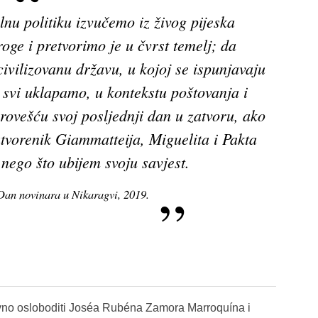
nu politiku izvučemo iz živog pijeska
roge i pretvorimo je u čvrst temelj; da
ivilizovanu državu, u kojoj se ispunjavaju
e svi uklapamo, u kontekstu poštovanja i
rovešću svoj posljednji dan u zatvoru, ako
atvorenik Giammatteija, Miguelita i Pakta
nego što ubijem svoju savjest.
an novinara u Nikaragvi, 2019.
vno osloboditi Joséa Rubéna Zamora Marroquína i