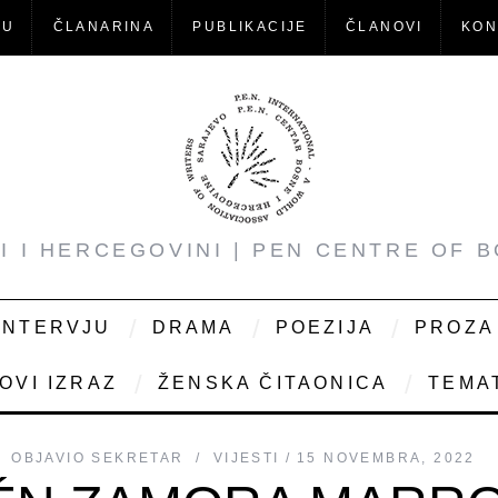
-U
ČLANARINA
PUBLIKACIJE
ČLANOVI
KON
NI I HERCEGOVINI | PEN CENTRE OF 
INTERVJU
DRAMA
POEZIJA
PROZA
OVI IZRAZ
ŽENSKA ČITAONICA
TEMAT
OBJAVIO
SEKRETAR
VIJESTI
15 NOVEMBRA, 2022