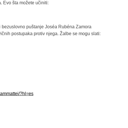
. Evo šta možete učiniti:
no i bezuslovno puštanje Joséa Rubéna Zamora
ičnih postupaka protiv njega. Žalbe se mogu slati:
iammattei/?hl=es