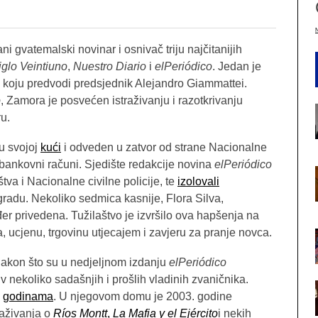
gvatemalski novinar i osnivač triju najčitanijih
iglo Veintiuno
,
Nuestro Diario
i
elPeriódico
. Jedan je
e koju predvodi predsjednik Alejandro Giammattei.
o
, Zamora je posvećen istraživanju i razotkrivanju
ru.
u svojoj
kući
i odveden u zatvor od strane Nacionalne
i bankovni računi. Sjedište redakcije novina
elPeriódico
štva i Nacionalne civilne policije, te
izolovali
gradu. Nekoliko sedmica kasnije, Flora Silva,
ođer privedena. Tužilaštvo je izvršilo ova hapšenja na
, ucjenu, trgovinu utjecajem i zavjeru za pranje novca.
 nakon što su u nedjeljnom izdanju
elPeriódico
v nekoliko sadašnjih i prošlih vladinih zvaničnika.
u
godinama
. U njegovom domu je 2003. godine
traživanja o
Ríos Montt
,
La Mafia y el Ejército
i nekih