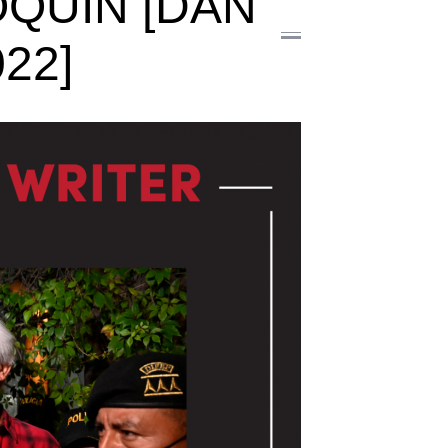
QUÍN [DAN
22]