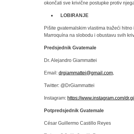
okončati sve krivične postupke protiv njega
LOBIRANJE
Pišite gvatemalskim vlastima tražeći hit
Marroquína na slobodu i obustavu svih kriv
Predsjednik Gvatemale
Dr. Alejandro Giammattei
Email:
drgiammattei@gmail.com
,
Twitter: @DrGiammattei
Instagram:
https://www.instagram.com/dr.g
Potpredsjednik Gvatemale
César Guillermo Castillo Reyes