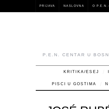
PRIJAVA
NASLOVNA
O P.E.N.
P.E.N. CENTAR U BOS
KRITIKA/ESEJ
PISCI U GOSTIMA
N