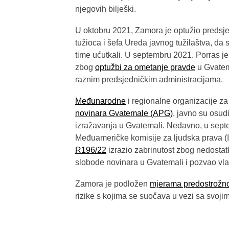
njegovih bilješki.
U oktobru 2021, Zamora je optužio predsj
tužioca i šefa Ureda javnog tužilaštva, da su
time ućutkali. U septembru 2021. Porras j
zbog
optužbi za ometanje pravde
u Gvatema
raznim predsjedničkim administracijama.
Međunarodne
i regionalne organizacije za 
novinara Gvatemale (APG)
, javno su osud
izražavanja u Gvatemali. Nedavno, u septe
Međuameričke komisije za ljudska prava (
R196/22
izrazio zabrinutost zbog nedostat
slobode novinara u Gvatemali i pozvao vla
Zamora je podložen
mjerama predostrožn
rizike s kojima se suočava u vezi sa svoj