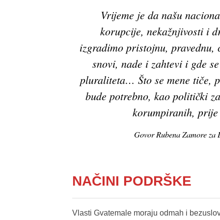
Vrijeme je da našu nacional
korupcije, nekažnjivosti i d
izgradimo pristojnu, pravednu, c
snovi, nade i zahtevi i gde s
pluraliteta… Što se mene tiče, p
bude potrebno, kao politički z
korumpiranih, prije 
Govor Rubena Zamore za D
NAČINI PODRŠKE
Vlasti Gvatemale moraju odmah i bezuslo