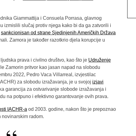
ednika Giammattija i Consuela Porrasa, glavnog
 izmislili slučaj protiv njega kako bi da ga zatvorili i
e
sankcionisan od strane Sjedinjenih Američkih Država
li. Zamora je također razotkrio djela korupcije u
ljudska prava i civilno društvo, kao što je
Udruženje
ile Zamorin pritvor kao jasan napad na slobodu
mbru 2022, Pedro Vaca Villarreal, izvjestilac
IACHR) za slobodu izražavanja, je u svojoj
izjavi
ka garancija za ostvarivanje slobode izražavanja i
du na potpuno i efektivno garantovanje ovih prava.
osti IACHR-a
od 2003. godine, nakon što je prepoznao
im novinarskim radom.