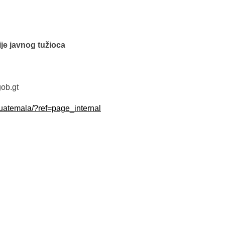
ije javnog tužioca
ob.gt
uatemala/?ref=page_internal