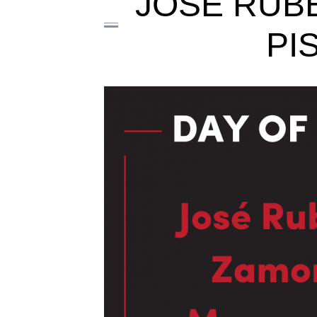
JOSÉ RUB
PI