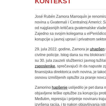
KONTEKST
José Rubén Zamora Marroquín je renomirani 
novina u Gvatemali i Centralnoj Americi:
S
od najglasnijih kritičara gvatemalske vlad
Zajedno sa svojim kolegama u
elPeriódic
korupcije u javnoj upravi i privatnom sekto
29. jula 2022. godine, Zamora je
uhapšen
civilne policije. Istog dana su mu blokiran
su 30. jula zauzeli službenici javnog tužila
zaposlenike
, sprečavajući ih da napuste z
finansijska direktorica ovih novina, je tak
osnovu izmišljenih optužbi za pranje novca
Zamorino
hapšenje
uslijedilo je pet dana
objavljene teške optužbe za korupciju proti
Međutim, represija i prijetnje novinaru traj
izvršena racija, i to nakon objavljivanja is