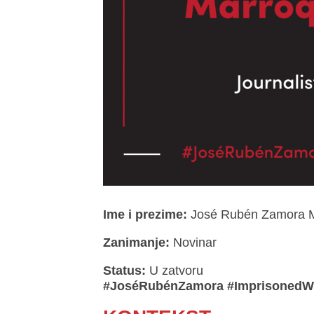
Ime i prezime:
José Rubén Zamora M
Zanimanje:
Novinar
Status:
U zatvoru
#JoséRubénZamora #ImprisonedWr