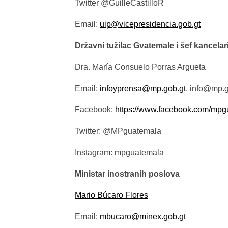
Twitter @GuilleCastilloR
Email:
uip@vicepresidencia.gob.gt
Državni tužilac Gvatemale i šef kancelar
Dra. María Consuelo Porras Argueta
Email:
infoyprensa@mp.gob.gt
, info@mp.g
Facebook:
https://www.facebook.com/mpg
Twitter: @MPguatemala
Instagram: mpguatemala
Ministar inostranih poslova
Mario Búcaro Flores
Email:
mbucaro@minex.gob.gt