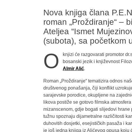
Nova knjiga člana P.E.N.
roman „Proždiranje“ – b
Ateljea “Ismet Mujezinov
(subota), sa početkom u
O
knjizi će razgovarati promotor dr.
bosanski jezik i književnost Filoz
Almir Alić
.
Roman „Proždiranje“ tematizira odnos naše
društvenog ponašanja, čiji konflikt uzrokuj
sarajevske porodice, okupljene na zajedn
likova postiže se gotovo filmska atmosfer
mizanscenom, gdje bogati slijedovi hrane po
tužnu spoznaju dijametralne različitosti k
duhovitih dosjetki, esejističkih pasaža i k
je još jedna knjiga iz Alićevog opusa koju 