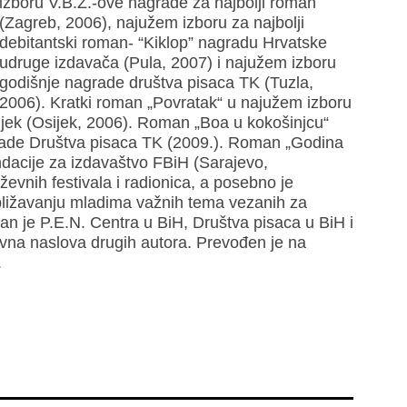
izboru V.B.Z.-ove nagrade za najbolji roman
(Zagreb, 2006), najužem izboru za najbolji
debitantski roman- “Kiklop” nagradu Hrvatske
udruge izdavača (Pula, 2007) i najužem izboru
godišnje nagrade društva pisaca TK (Tuzla,
2006). Kratki roman „Povratak“ u najužem izboru
jek (Osijek, 2006). Roman „Boa u kokošinjcu“
grade Društva pisaca TK (2009.). Roman „Godina
dacije za izdavaštvo FBiH (Sarajevo,
iževnih festivala i radionica, a posebno je
ibližavanju mladima važnih tema vezanih za
lan je P.E.N. Centra u BiH, Društva pisaca u BiH i
ževna naslova drugih autora. Prevođen je na
.