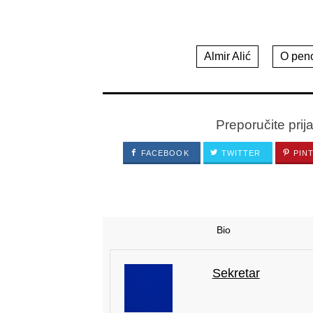
Almir Alić
O pen
Preporučite prij
FACEBOOK
TWITTER
PIN
Bio
Sekretar