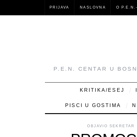
PRIJAVA
NASLOVNA
O P.E.N.
P.E.N. CENTAR U BOS
KRITIKA/ESEJ
PISCI U GOSTIMA
N
OBJAVIO
SEKRETAR