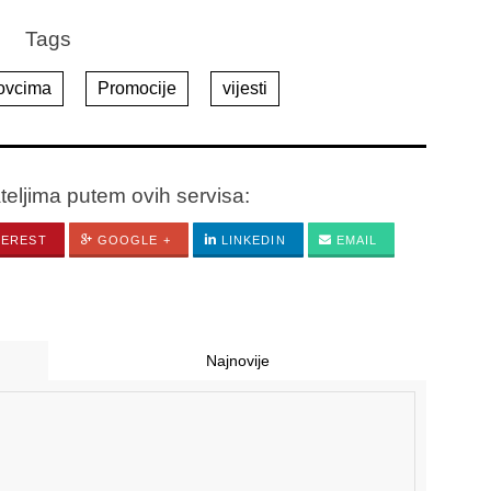
Tags
ovcima
Promocije
vijesti
ateljima putem ovih servisa:
TEREST
GOOGLE +
LINKEDIN
EMAIL
Najnovije