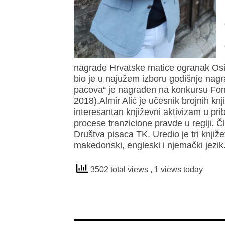
nagrade Hrvatske matice ogranak Osi
bio je u najužem izboru godišnje na
pacova“ je nagrađen na konkursu Fon
2018).Almir Alić je učesnik brojnih knj
interesantan književni aktivizam u pr
procese tranzicione pravde u regiji. Č
Društva pisaca TK. Uredio je tri knji
makedonski, engleski i njemački jezik
3502 total views
, 1 views today