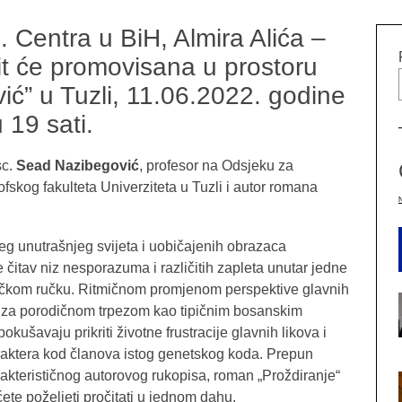
 Centra u BiH, Almira Alića –
it će promovisana u prostoru
ić” u Tuzli, 11.06.2022. godine
 19 sati.
sc.
Sead Nazibegović
, profesor na Odsjeku za
ofskog fakulteta Univerziteta u Tuzli i autor romana
g unutrašnjeg svijeta i uobičajenih obrazaca
e čitav niz nesporazuma i različitih zapleta unutar jedne
ičkom ručku. Ritmičnom promjenom perspektive glavnih
a za porodičnom trpezom kao tipičnim bosanskim
kušavaju prikriti životne frustracije glavnih likova i
araktera kod članova istog genetskog koda. Prepun
arakterističnog autorovog rukopisa, roman „Proždiranje“
ćete poželjeti pročitati u jednom dahu.