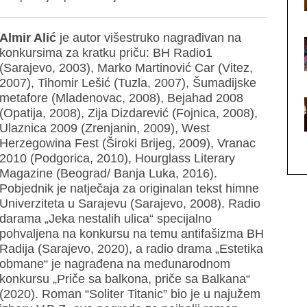
Almir Alić
je autor višestruko nagrađivan na
konkursima za kratku priču: BH Radio1
(Sarajevo, 2003), Marko Martinović Car (Vitez,
2007), Tihomir Lešić (Tuzla, 2007), Šumadijske
metafore (Mladenovac, 2008), Bejahad 2008
(Opatija, 2008), Zija Dizdarević (Fojnica, 2008),
Ulaznica 2009 (Zrenjanin, 2009), West
Herzegowina Fest (Široki Brijeg, 2009), Vranac
2010 (Podgorica, 2010), Hourglass Literary
Magazine (Beograd/ Banja Luka, 2016).
Pobjednik je natječaja za originalan tekst himne
Univerziteta u Sarajevu (Sarajevo, 2008). Radio
darama „Jeka nestalih ulica“ specijalno
pohvaljena na konkursu na temu antifašizma BH
Radija (Sarajevo, 2020), a radio drama „Estetika
obmane“ je nagrađena na međunarodnom
konkursu „Priče sa balkona, priče sa Balkana“
(2020). Roman “Soliter Titanic” bio je u najužem