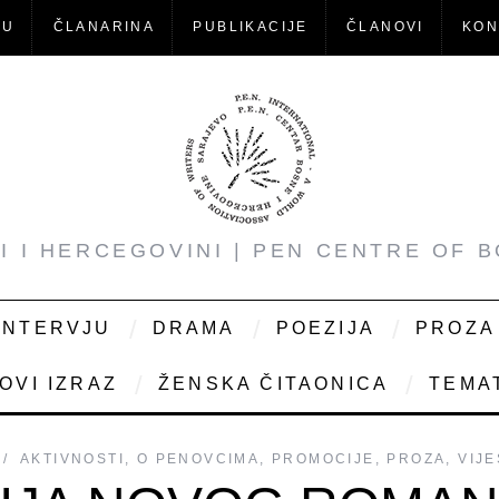
-U
ČLANARINA
PUBLIKACIJE
ČLANOVI
KON
NI I HERCEGOVINI | PEN CENTRE OF 
INTERVJU
DRAMA
POEZIJA
PROZA
OVI IZRAZ
ŽENSKA ČITAONICA
TEMAT
AKTIVNOSTI
,
O PENOVCIMA
,
PROMOCIJE
,
PROZA
,
VIJE