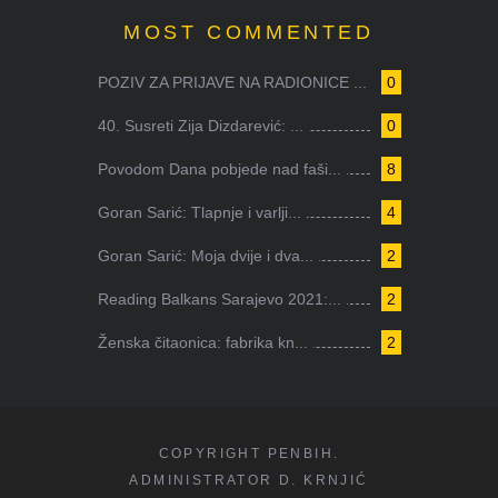
MOST COMMENTED
POZIV ZA PRIJAVE NA RADIONICE ...
0
40. Susreti Zija Dizdarević: ...
0
Povodom Dana pobjede nad faši...
8
Goran Sarić: Tlapnje i varlji...
4
Goran Sarić: Moja dvije i dva...
2
Reading Balkans Sarajevo 2021:...
2
Ženska čitaonica: fabrika kn...
2
COPYRIGHT PENBIH.
ADMINISTRATOR D. KRNJIĆ