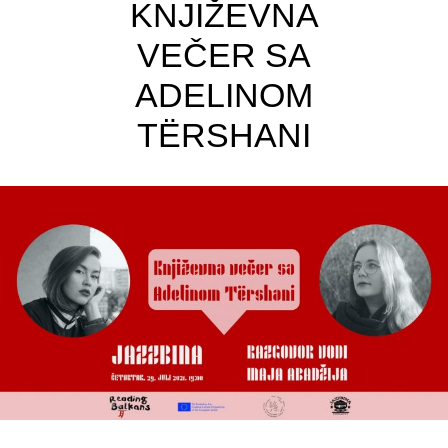
KNJIŽEVNA
VEČER SA
ADELINOM
TËRSHANI