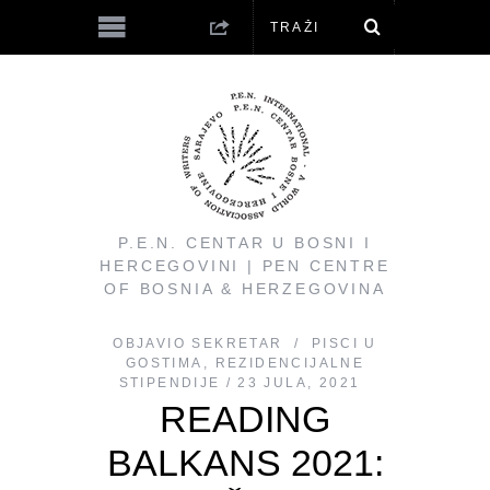
P.E.N. CENTAR U BOSNI I
HERCEGOVINI | PEN CENTRE
OF BOSNIA & HERZEGOVINA
OBJAVIO
SEKRETAR
PISCI U
GOSTIMA
,
REZIDENCIJALNE
STIPENDIJE
23 JULA, 2021
READING
BALKANS 2021: