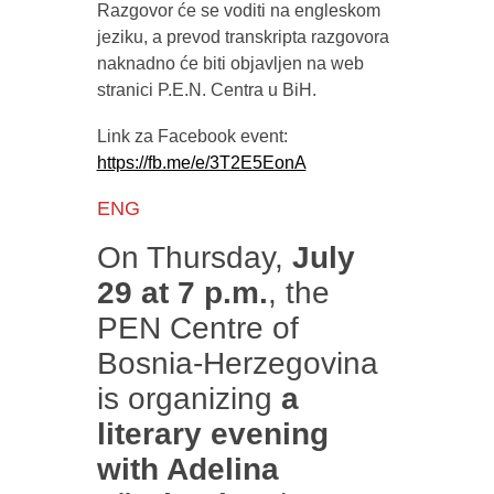
Razgovor će se voditi na engleskom
jeziku, a prevod transkripta razgovora
naknadno će biti objavljen na web
stranici P.E.N. Centra u BiH.
Link za Facebook event:
https://fb.me/e/3T2E5EonA
ENG
On Thursday,
July
29 at 7 p.m.
, the
PEN Centre of
Bosnia-Herzegovina
is organizing
a
literary evening
with Adelina