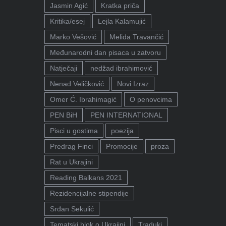
Jasmin Agić
Kratka priča
Kritika/esej
Lejla Kalamujić
Marko Vešović
Melida Travančić
Međunarodni dan pisaca u zatvoru
Natječaji
nedžad ibrahimović
Nenad Veličković
Novi Izraz
Omer Ć. Ibrahimagić
O penovcima
PEN BiH
PEN INTERNATIONAL
Pisci u gostima
poezija
Predrag Finci
Promocije
proza
Rat u Ukrajini
Reading Balkans 2021
Rezidencijalne stipendije
Srđan Sekulić
Tematski blok o Ukrajini
Traduki