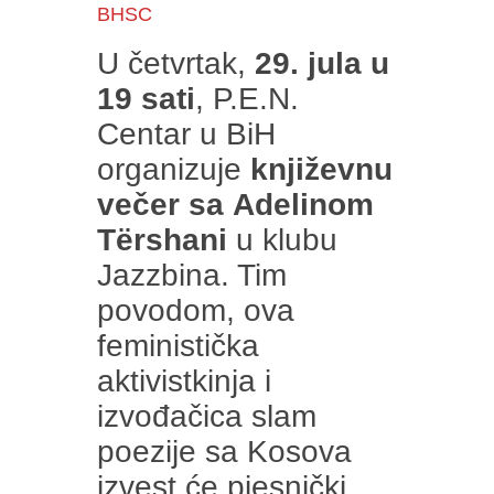
BHSC
U četvrtak,
29. jula u
19 sati
, P.E.N.
Centar u BiH
organizuje
književnu
večer sa
Adelinom
Tërshani
u klubu
Jazzbina. Tim
povodom, ova
feministička
aktivistkinja i
izvođačica slam
poezije sa Kosova
izvest će pjesnički