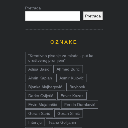
Pretraga
Pretraga
OZNAKE
"Kreativno pisanje za mlade - put ka
društvenoj promjeni"
Adisa Bašić
Ahmed Burić
Almin Kaplan
Asmir Kujović
Bjanka Alajbegović
Buybook
Darko Cvijetić
Enver Kazaz
Ervin Mujabašić
Ferida Duraković
Goran Sarić
Goran Simić
Intervju
Ivana Golijanin