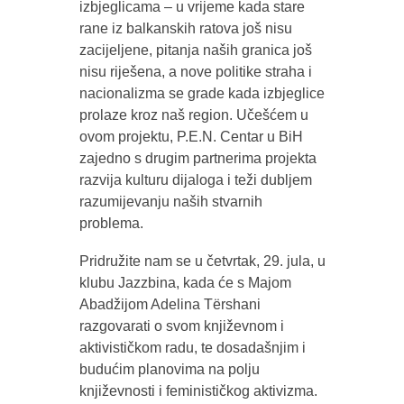
izbjeglicama – u vrijeme kada stare
rane iz balkanskih ratova još nisu
zacijeljene, pitanja naših granica još
nisu riješena, a nove politike straha i
nacionalizma se grade kada izbjeglice
prolaze kroz naš region. Učešćem u
ovom projektu, P.E.N. Centar u BiH
zajedno s drugim partnerima projekta
razvija kulturu dijaloga i teži dubljem
razumijevanju naših stvarnih
problema.
Pridružite nam se u četvrtak, 29. jula, u
klubu Jazzbina, kada će s Majom
Abadžijom Adelina Tërshani
razgovarati o svom književnom i
aktivističkom radu, te dosadašnjim i
budućim planovima na polju
književnosti i feminističkog aktivizma.