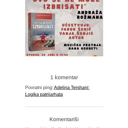
HANA K
AUTONOM
N
PROMOCIJA KNJIGE “OVO SE NE
MOŽE IZBRISATI” ANDRAŽA
1 komentar
ROŽMANA
Povratni ping:
Adelina Tershani:
Logika patrijarhata
Komentariši