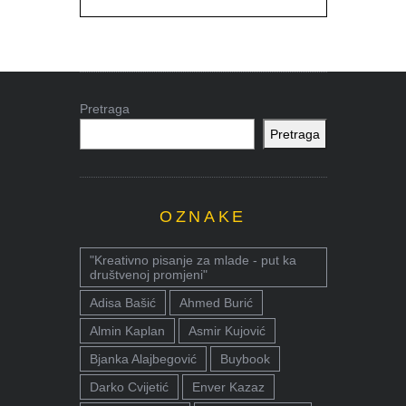
Pretraga
Pretraga
OZNAKE
"Kreativno pisanje za mlade - put ka
društvenoj promjeni"
Adisa Bašić
Ahmed Burić
Almin Kaplan
Asmir Kujović
Bjanka Alajbegović
Buybook
Darko Cvijetić
Enver Kazaz