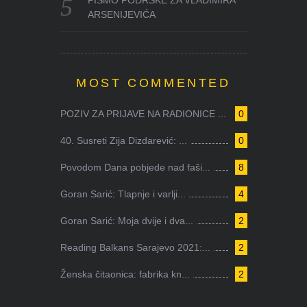
ARSENIJEVIĆA
MOST COMMENTED
POZIV ZA PRIJAVE NA RADIONICE ...
0
40. Susreti Zija Dizdarević: ...
0
Povodom Dana pobjede nad faši...
8
Goran Sarić: Tlapnje i varlji...
4
Goran Sarić: Moja dvije i dva...
2
Reading Balkans Sarajevo 2021:...
2
Ženska čitaonica: fabrika kn...
2