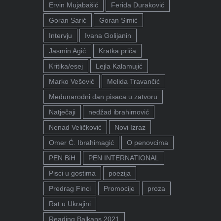
Ervin Mujabašić
Ferida Duraković
Goran Sarić
Goran Simić
Intervju
Ivana Golijanin
Jasmin Agić
Kratka priča
Kritika/esej
Lejla Kalamujić
Marko Vešović
Melida Travančić
Međunarodni dan pisaca u zatvoru
Natječaji
nedžad ibrahimović
Nenad Veličković
Novi Izraz
Omer Ć. Ibrahimagić
O penovcima
PEN BiH
PEN INTERNATIONAL
Pisci u gostima
poezija
Predrag Finci
Promocije
proza
Rat u Ukrajini
Reading Balkans 2021