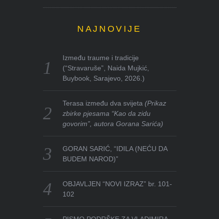
NAJNOVIJE
Između traume i tradicije
(“Stravaruše”, Naida Mujkić,
Buybook, Sarajevo, 2026.)
Terasa između dva svijeta
(Prikaz
zbirke pjesama “Kao da zidu
govorim”, autora Gorana Sarića)
GORAN SARIĆ, “IDILA (NEĆU DA
BUDEM NAROD)”
OBJAVLJEN “NOVI IZRAZ” br. 101-
102
PISMO PODRŠKE ZA VLADIMIRA