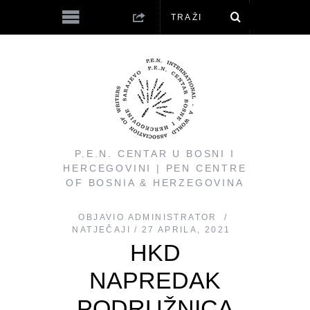
P.E.N. CENTAR U BOSNI I
HERCEGOVINI | PEN CENTRE
OF BOSNIA & HERZEGOVINA
OBJAVIO
ADMINISTRATOR
NATJEČAJI
27 APRILA, 2021
HKD
NAPREDAK
PODRUŽNICA