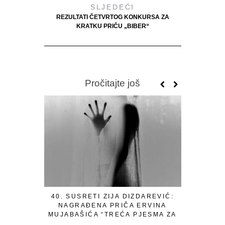
SLJEDEĆI
REZULTATI ČETVRTOG KONKURSA ZA
KRATKU PRIČU „BIBER“
Pročitajte još
40. SUSRETI ZIJA DIZDAREVIĆ:
NAT
NAGRAĐENA PRIČA ERVINA
PRIČU
MUJABAŠIĆA “TREĆA PJESMA ZA
BU
ANIKU”