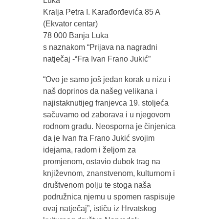
Luka
Kralja Petra I. Karađorđevića 85 A
(Ekvator centar)
78 000 Banja Luka
s naznakom “Prijava na nagradni
natječaj -“Fra Ivan Frano Jukić”
“Ovo je samo još jedan korak u nizu i
naš doprinos da našeg velikana i
najistaknutijeg franjevca 19. stoljeća
sačuvamo od zaborava i u njegovom
rodnom gradu. Neosporna je činjenica
da je Ivan fra Frano Jukić svojim
idejama, radom i željom za
promjenom, ostavio dubok trag na
književnom, znanstvenom, kulturnom i
društvenom polju te stoga naša
podružnica njemu u spomen raspisuje
ovaj natječaj”, ističu iz Hrvatskog