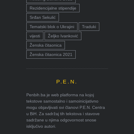
Rezidencijalne stipendije
Srđan Sekulić
Tematski blok o Ukrajini
Traduki
vijesti
Željko Ivanković
Ženska čitaonica
Ženska čitaonica 2021
P.E.N.
Penbih.ba je web platforma na kojoj
tekstove samostalno i samoinicijativno
mogu objavljivati svi članovi P.E.N. Centra
u BiH. Za sadržaj tih tekstova i stavove
sadržane u njima odgovornost snose
isključivo autori.