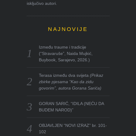
isključivo autori.
NAJNOVIJE
Između traume i tradicije
(“Stravaruše”, Naida Mujkić,
Buybook, Sarajevo, 2026.)
Terasa između dva svijeta
(Prikaz
zbirke pjesama “Kao da zidu
govorim”, autora Gorana Sarića)
GORAN SARIĆ, “IDILA (NEĆU DA
BUDEM NAROD)”
OBJAVLJEN “NOVI IZRAZ” br. 101-
102