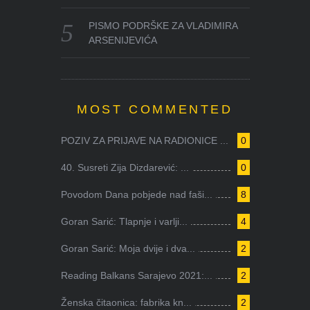
PISMO PODRŠKE ZA VLADIMIRA
ARSENIJEVIĆA
MOST COMMENTED
POZIV ZA PRIJAVE NA RADIONICE ...
0
40. Susreti Zija Dizdarević: ...
0
Povodom Dana pobjede nad faši...
8
Goran Sarić: Tlapnje i varlji...
4
Goran Sarić: Moja dvije i dva...
2
Reading Balkans Sarajevo 2021:...
2
Ženska čitaonica: fabrika kn...
2