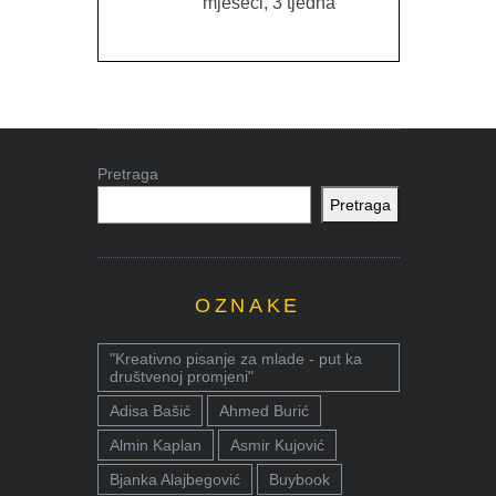
mjeseci, 3 tjedna
Pretraga
Pretraga
OZNAKE
"Kreativno pisanje za mlade - put ka
društvenoj promjeni"
Adisa Bašić
Ahmed Burić
Almin Kaplan
Asmir Kujović
Bjanka Alajbegović
Buybook