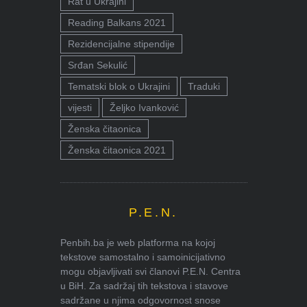
Rat u Ukrajini
Reading Balkans 2021
Rezidencijalne stipendije
Srđan Sekulić
Tematski blok o Ukrajini
Traduki
vijesti
Željko Ivanković
Ženska čitaonica
Ženska čitaonica 2021
P.E.N.
Penbih.ba je web platforma na kojoj
tekstove samostalno i samoinicijativno
mogu objavljivati svi članovi P.E.N. Centra
u BiH. Za sadržaj tih tekstova i stavove
sadržane u njima odgovornost snose