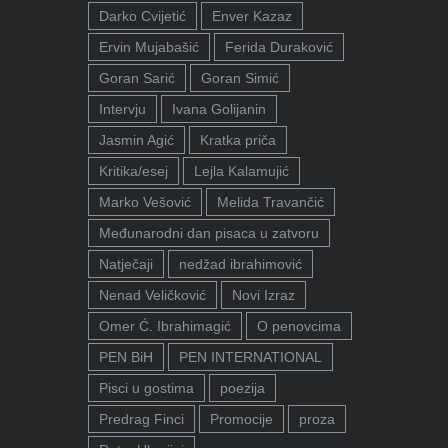
Darko Cvijetić
Enver Kazaz
Ervin Mujabašić
Ferida Duraković
Goran Sarić
Goran Simić
Intervju
Ivana Golijanin
Jasmin Agić
Kratka priča
Kritika/esej
Lejla Kalamujić
Marko Vešović
Melida Travančić
Međunarodni dan pisaca u zatvoru
Natječaji
nedžad ibrahimović
Nenad Veličković
Novi Izraz
Omer Ć. Ibrahimagić
O penovcima
PEN BiH
PEN INTERNATIONAL
Pisci u gostima
poezija
Predrag Finci
Promocije
proza