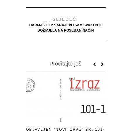
SLJEDEĆI
DARIJA ŽILIĆ: SARAJEVO SAM SVAKI PUT
DOŽIVJELA NA POSEBAN NAČIN
Pročitajte još
OBJAVLJEN “NOVI IZRAZ” BR. 101-
PISMO P