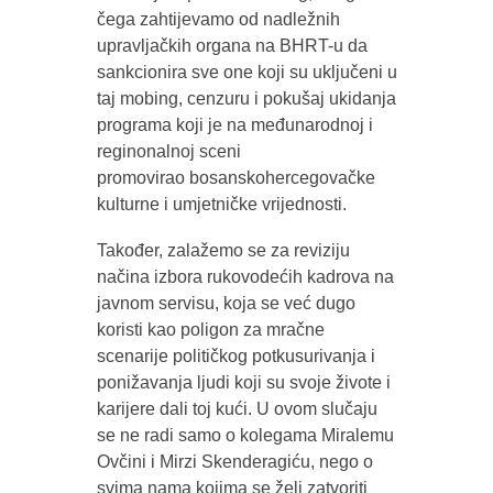
čega zahtijevamo od nadležnih
upravljačkih organa na BHRT-u da
sankcionira sve one koji su uključeni u
taj mobing, cenzuru i pokušaj ukidanja
programa koji je na međunarodnoj i
reginonalnoj sceni
promovirao bosanskohercegovačke
kulturne i umjetničke vrijednosti.
Također, zalažemo se za reviziju
načina izbora rukovodećih kadrova na
javnom servisu, koja se već dugo
koristi kao poligon za mračne
scenarije političkog potkusurivanja i
ponižavanja ljudi koji su svoje živote i
karijere dali toj kući. U ovom slučaju
se ne radi samo o kolegama Miralemu
Ovčini i Mirzi Skenderagiću, nego o
svima nama kojima se želi zatvoriti