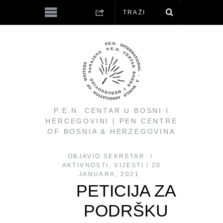
P.E.N. CENTAR U BOSNI I
HERCEGOVINI | PEN CENTRE
OF BOSNIA & HERZEGOVINA
OBJAVIO
SEKRETAR
AKTIVNOSTI
,
VIJESTI
20
JANUARA, 2021
PETICIJA ZA
PODRŠKU