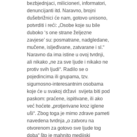
bezbjednjaci, milicioneri, informatori,
denuncijanti itd. Naravno, brojni
dušebrižnici će nam, gotovo unisono,
potvrditi i reći: „Osobe koje su bile
duboko ‘s one strane željezne
zavjese’ su: posmatrane, nadgledane,
mučene, isljeđivane, zatvarane i sl.“
Naravno da ima istine u ovoj tvrdnji,
ali nikako „ne za sve ljude i nikako ne
protiv svih ljudi“. Radilo se o
pojedincima ili grupama, tzv.
sigurnosno-interesantnim osobama
koje će u svakoj državi svijeta biti pod
paskom: praćene, ispitivane, ili ako
već hoćete „protjerivane kroz iglene
uši“. Zbog toga je mimo zdrave pameti
navedena tvrdnja „o zatvoru na
otvorenom za gotovo sve ljude tog
doba“ što je mahnito medijski