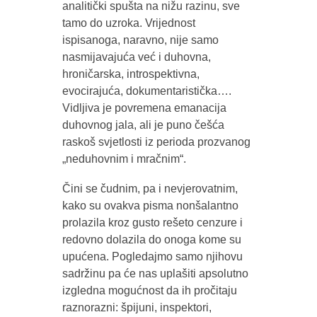
analitički spušta na nižu razinu, sve
tamo do uzroka. Vrijednost
ispisanoga, naravno, nije samo
nasmijavajuća već i duhovna,
hroničarska, introspektivna,
evocirajuća, dokumentaristička….
Vidljiva je povremena emanacija
duhovnog jala, ali je puno češća
raskoš svjetlosti iz perioda prozvanog
„neduhovnim i mračnim“.
Čini se čudnim, pa i nevjerovatnim,
kako su ovakva pisma nonšalantno
prolazila kroz gusto rešeto cenzure i
redovno dolazila do onoga kome su
upućena. Pogledajmo samo njihovu
sadržinu pa će nas uplašiti apsolutno
izgledna mogućnost da ih pročitaju
raznorazni: špijuni, inspektori,