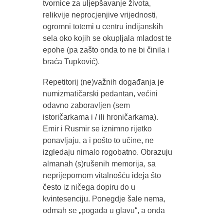
tvornice za uljepšavanje života,
relikvije neprocjenjive vrijednosti,
ogromni totemi u centru indijanskih
sela oko kojih se okupljala mladost te
epohe (pa zašto onda to ne bi činila i
braća Tupković).
Repetitorij (ne)važnih događanja je
numizmatičarski pedantan, većini
odavno zaboravljen (sem
istoričarkama i / ili hroničarkama).
Emir i Rusmir se iznimno rijetko
ponavljaju, a i pošto to učine, ne
izgledaju nimalo rogobatno. Obrazuju
almanah (s)rušenih memorija, sa
neprijepornom vitalnošću ideja što
često iz ničega dopiru do u
kvintesenciju. Ponegdje šale nema,
odmah se „pogađa u glavu“, a onda