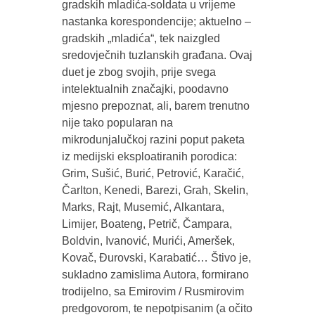
gradskih mladića-soldata u vrijeme
nastanka korespondencije; aktuelno –
gradskih „mladića“, tek naizgled
sredovječnih tuzlanskih građana. Ovaj
duet je zbog svojih, prije svega
intelektualnih značajki, poodavno
mjesno prepoznat, ali, barem trenutno
nije tako popularan na
mikrodunjalučkoj razini poput paketa
iz medijski eksploatiranih porodica:
Grim, Sušić, Burić, Petrović, Karačić,
Čarlton, Kenedi, Barezi, Grah, Skelin,
Marks, Rajt, Musemić, Alkantara,
Limijer, Boateng, Petrič, Čampara,
Boldvin, Ivanović, Murići, Ameršek,
Kovač, Đurovski, Karabatić… Štivo je,
sukladno zamislima Autora, formirano
trodijelno, sa Emirovim / Rusmirovim
predgovorom, te nepotpisanim (a očito