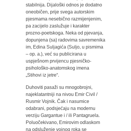
stabilnija. Dijaloški odnos je dodatno
oneobičen, prije svega autorskim
pjesmama nesebično razmijenjenim,
pa zacijelo zaslužuje i karakter
prozno-poetskoga. Neka od pjevanja,
dopunjena (sa) radovima savremenika
im, Edina Suljagića (Suljo, u pismima
– op. a.), već su publicirana u
uspješnom prvijencu pjesničko-
psihološko-anatomskog imena
„Stihovi iz jetre“.
Duhoviti pasaži su mnogobrojni,
najeklatantniji na nivou Emir Civil /
Rusmir Vojnik. Čak i nasumice
odabrani, podsjećaju na modernu
verziju Gargantue i / ili Pantagruela.
Poluočekivano, Emirovim odlaskom
na odsluženje vojnog roka se