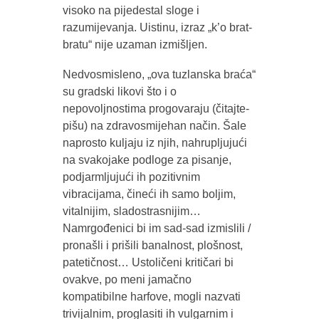
visoko na pijedestal sloge i
razumijevanja. Uistinu, izraz „k’o brat-
bratu“ nije uzaman izmišljen.
Nedvosmisleno, „ova tuzlanska braća“
su gradski likovi što i o
nepovoljnostima progovaraju (čitajte-
pišu) na zdravosmijehan način. Šale
naprosto kuljaju iz njih, nahrupljujući
na svakojake podloge za pisanje,
podjarmljujući ih pozitivnim
vibracijama, čineći ih samo boljim,
vitalnijim, sladostrasnijim…
Namrgođenici bi im sad-sad izmislili /
pronašli i prišili banalnost, plošnost,
patetičnost… Ustoličeni kritičari bi
ovakve, po meni jamačno
kompatibilne harfove, mogli nazvati
trivijalnim, proglasiti ih vulgarnim i