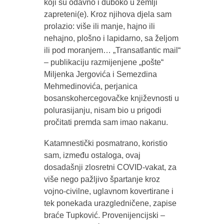
koji su odavno i duboko u zemlji
zapreteni(e). Kroz njihova djela sam
prolazio: više ili manje, hajno ili
nehajno, plošno i lapidarno, sa željom
ili pod moranjem… „Transatlantic mail“
– publikaciju razmijenjene „pošte“
Miljenka Jergovića i Semezdina
Mehmedinovića, perjanica
bosanskohercegovačke književnosti u
polurasijanju, nisam bio u prigodi
pročitati premda sam imao nakanu.
Katamnestički posmatrano, koristio
sam, između ostaloga, ovaj
dosadašnji zlosretni COVID-vakat, za
više nego pažljivo špartanje kroz
vojno-civilne, uglavnom kovertirane i
tek ponekada urazgledničene, zapise
braće Tupković. Provenijencijski –