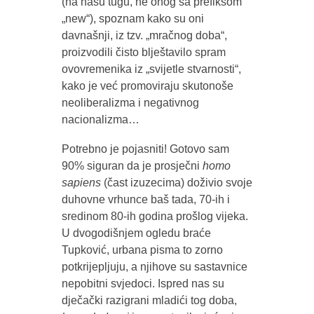
(na našu tugu, ne onog sa prefiksom
„new“), spoznam kako su oni
davnašnji, iz tzv. „mračnog doba“,
proizvodili čisto blještavilo spram
ovovremenika iz „svijetle stvarnosti“,
kako je već promoviraju skutonoše
neoliberalizma i negativnog
nacionalizma…
Potrebno je pojasniti! Gotovo sam
90% siguran da je prosječni
homo
sapiens
(čast izuzecima) doživio svoje
duhovne vrhunce baš tada, 70-ih i
sredinom 80-ih godina prošlog vijeka.
U dvogodišnjem ogledu braće
Tupković, urbana pisma to zorno
potkrijepljuju, a njihove su sastavnice
nepobitni svjedoci. Ispred nas su
dječački razigrani mladići tog doba,