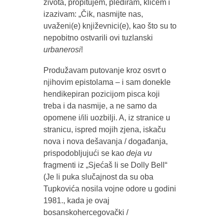
života, propitujem, plediram, kličem i
izazivam: „Čik, nasmijte nas,
uvaženi(e) književnici(e), kao što su to
nepobitno ostvarili ovi tuzlanski
urbanerosi
!
Produžavam putovanje kroz osvrt o
njihovim epistolama – i sam donekle
hendikepiran pozicijom pisca koji
treba i da nasmije, a ne samo da
opomene i/ili uozbilji. A, iz stranice u
stranicu, ispred mojih zjena, iskaču
nova i nova dešavanja / događanja,
prispodobljujući se kao
deja vu
fragmenti iz „Sjećaš li se Dolly Bell“
(Je li puka slučajnost da su oba
Tupkovića nosila vojne odore u godini
1981., kada je ovaj
bosanskohercegovački /