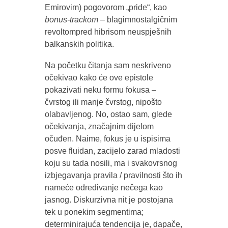
Emirovim) pogovorom „pride“, kao
bonus-trackom –
blagimnostalgičnim
revoltompred hibrisom neuspješnih
balkanskih politika.
Na početku čitanja sam neskriveno
očekivao kako će ove epistole
pokazivati neku formu fokusa –
čvrstog ili manje čvrstog, nipošto
olabavljenog. No, ostao sam, glede
očekivanja, značajnim dijelom
očuđen. Naime, fokus je u ispisima
posve fluidan, zacijelo zarad mladosti
koju su tada nosili, ma i svakovrsnog
izbjegavanja pravila / pravilnosti što ih
nameće određivanje nečega kao
jasnog. Diskurzivna nit je postojana
tek u ponekim segmentima;
determinirajuća tendencija je, dapače,