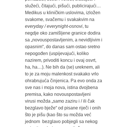
služeći, čitajući, pišući, publicirajući…
Medikus u kliničkim uslovima, izložen
svakome, svačemu i svakakvim na
everyday / everynight-osnovi
, tu
negdje oko zamišljene granice dodira
sa „novouspostavljenim, a nevidljivim i
opasnim“, do danas sam ostao sretno
nepogođen (uspijevajući, koliko
nazirem, privoditi koncu i ovaj osvrt,
ha, ha…). Ne bih da (se) ureknem, ali
to je za moju malenkost svakako vrlo
ohrabrujuća činjenica. Pa evo onda za
sve nas i moja nova, istina dvojbena
premisa, kako novouspostavljeni
virusi možda „samo zaziru i / ili čak
bezglavo bježe“ od pisane riječi i onih
što je pišu (kao što su možda već
jednom bezglavo pobjegli sa nekog