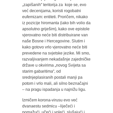
„zapišanih“ teritorija za koje se, evo
već decenijama, koristi rogobatni
eufemizam: entiteti. Proričem, nikako
iz pozicije hiromanta (iako bih volio da
apsolutno griješim), kako ove epistole
vjerovatno neće biti distribuirane van
naše Bosne i Hercegovine. Slutim i
kako gotovo vrlo vjerovatno neće biti
prevedene na svjetske jezike. Mi smo,
razvaljivanjem nekadašnje zajedničke
države u okvirima „novog Svijeta sa
starim gabaritima“, od
srednjeplasiranih postali manji pa
potom i vrlo mali, ali silno beznačajni
– na pragu ispadanja u najnižu ligu.
Izmičem korona-virusu evo već
dvanaestu sedmicu –liječeći i
pomažući, učeći i voleći, slušajući i