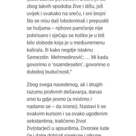
zbog takvih spodoba žive i dišu, još
uvijek i svakako na sreću, i oni brojni
što se nisu dali lobotomirati i prepustiti
se huljama – njihovo pamćenje nije
pobrisano i sjećaju se koliko je u biti
bilo slobode koja je u međuvremenu
kalirala. Ili kako negdje istaknu
Semezdin Mehmedinović: … Mi kada
govorimo o ‘osamdesetim’, govorimo o
dubokoj budućnosti.“
Zbog svega navedenog, ali i drugih
razumu protivnih dešavanja, danas
smo tu gdje jesmo (a mislimo /
nadamo se – da nismo). Nastavi li se
ovakvim kursom i sa ovako ugođenim
sekstantima, tratićemo život
živ(otar)eći u apsurdima. Dvorske lude
će i dalje dobijati sinekure i otkupe