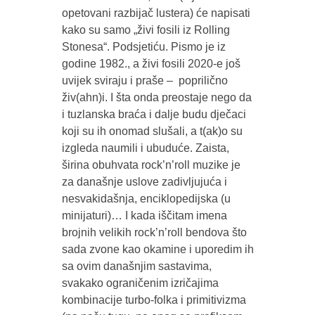
opetovani razbijač lustera) će napisati
kako su samo „živi fosili iz Rolling
Stonesa“. Podsjetiću. Pismo je iz
godine 1982., a živi fosili 2020-e još
uvijek sviraju i praše – poprilično
živ(ahn)i. I šta onda preostaje nego da
i tuzlanska braća i dalje budu dječaci
koji su ih onomad slušali, a t(ak)o su
izgleda naumili i ubuduće. Zaista,
širina obuhvata rock’n’roll muzike je
za današnje uslove zadivljujuća i
nesvakidašnja, enciklopedijska (u
minijaturi)… I kada iščitam imena
brojnih velikih rock’n’roll bendova što
sada zvone kao okamine i uporedim ih
sa ovim današnjim sastavima,
svakako ograničenim izričajima
kombinacije turbo-folka i primitivizma