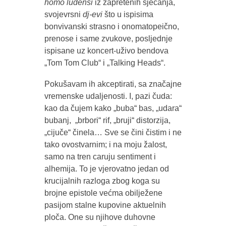
homo ludensi
iz zapretenih sjećanja,
svojevrsni
dj-evi
što u ispisima
bonvivanski strasno i onomatopeično,
prenose i same zvukove, posljednje
ispisane uz koncert-uživo bendova
„Tom Tom Club“ i „Talking Heads“.
Pokušavam ih akceptirati, sa značajne
vremenske udaljenosti. I, pazi čuda:
kao da čujem kako „buba“ bas, „udara“
bubanj, „brbori“ rif, „bruji“ distorzija,
„cijuče“ činela… Sve se čini čistim i ne
tako ovostvarnim; i na moju žalost,
samo na tren caruju sentiment i
alhemija. To je vjerovatno jedan od
krucijalnih razloga zbog koga su
brojne epistole većma obilježene
pasijom stalne kupovine aktuelnih
ploča. One su njihove duhovne