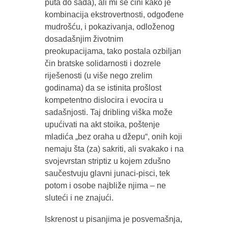
puta do sada), ali mi se čini kako je
kombinacija ekstrovertnosti, odgođene
mudrošću, i pokazivanja, odloženog
dosadašnjim životnim
preokupacijama, tako postala ozbiljan
čin bratske solidarnosti i dozrele
riješenosti (u više nego zrelim
godinama) da se istinita prošlost
kompetentno dislocira i evocira u
sadašnjosti. Taj dribling viška može
upućivati na akt stoika, poštenje
mladića „bez oraha u džepu“, onih koji
nemaju šta (za) sakriti, ali svakako i na
svojevrstan striptiz u kojem zdušno
saučestvuju glavni junaci-pisci, tek
potom i osobe najbliže njima – ne
sluteći i ne znajući.
Iskrenost u pisanjima je posvemašnja,