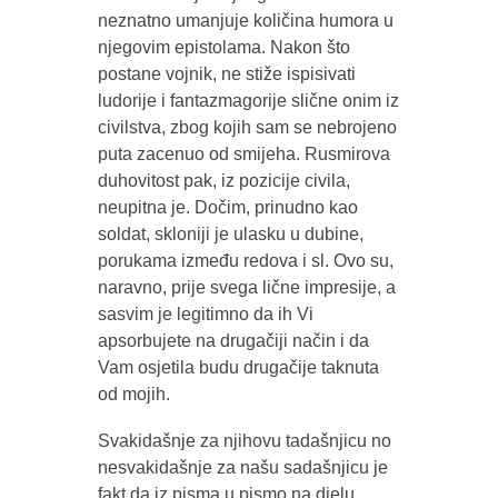
neznatno umanjuje količina humora u
njegovim epistolama. Nakon što
postane vojnik, ne stiže ispisivati
ludorije i fantazmagorije slične onim iz
civilstva, zbog kojih sam se nebrojeno
puta zacenuo od smijeha. Rusmirova
duhovitost pak, iz pozicije civila,
neupitna je. Dočim, prinudno kao
soldat, skloniji je ulasku u dubine,
porukama između redova i sl. Ovo su,
naravno, prije svega lične impresije, a
sasvim je legitimno da ih Vi
apsorbujete na drugačiji način i da
Vam osjetila budu drugačije taknuta
od mojih.
Svakidašnje za njihovu tadašnjicu no
nesvakidašnje za našu sadašnjicu je
fakt da iz pisma u pismo na djelu