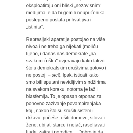
eksploatiraju oni bliski „nezavisnim“
medijima: e da bi gomili neupućenika
postepeno postala prihvatljiva i
„istinita“.
Represijski aparat je postojao na više
nivoa i ne treba ga nijekati (moliću
lijepo, i danas nas demokrate „na
svakom ćošku“ uvjeravaju kako takvo
što u demokratskim društvima gotovo i
ne postoji –
sic
!). Ipak, isticati kako
smo bili sputani nevidljivim sindžirima
na svakom koraku, notorna je laž i
blasfemija. To je opasan otponac za
ponovno zazivanje povampirenjaka
koji, nakon što su srušili sistem i
državu, počeše rušiti domove, silovati
žene, ubijati starce i nejač, raseljavati
ljude, zatirati porodice… Dobro je da