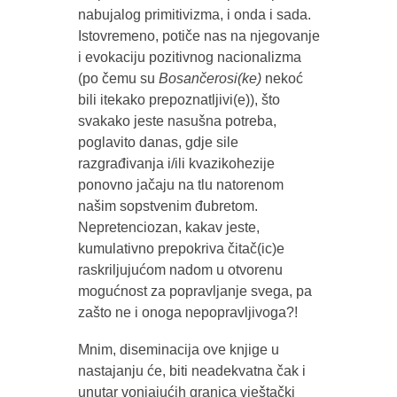
nabujalog primitivizma, i onda i sada.
Istovremeno, potiče nas na njegovanje
i evokaciju pozitivnog nacionalizma
(po čemu su
Bosančerosi(ke)
nekoć
bili itekako prepoznatljivi(e)), što
svakako jeste nasušna potreba,
poglavito danas, gdje sile
razgrađivanja i/ili kvazikohezije
ponovno jačaju na tlu natorenom
našim sopstvenim đubretom.
Nepretenciozan, kakav jeste,
kumulativno prepokriva čitač(ic)e
raskriljujućom nadom u otvorenu
mogućnost za popravljanje svega, pa
zašto ne i onoga nepopravljivoga?!
Mnim, diseminacija ove knjige u
nastajanju će, biti neadekvatna čak i
unutar vonjajućih granica vještački