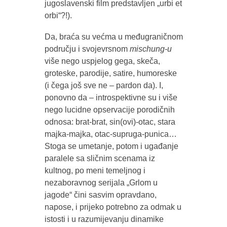
jugoslavenski film predstavljen „urbi et
orbi“?!).
Da, braća su većma u međugraničnom
području i svojevrsnom
mischung-u
više nego uspjelog gega, skeča,
groteske, parodije, satire, humoreske
(i čega još sve ne – pardon da). I,
ponovno da – introspektivne su i više
nego lucidne opservacije porodičnih
odnosa: brat-brat, sin(ovi)-otac, stara
majka-majka, otac-supruga-punica…
Stoga se umetanje, potom i ugađanje
paralele sa sličnim scenama iz
kultnog, po meni temeljnog i
nezaboravnog serijala „Grlom u
jagode“ čini sasvim opravdano,
napose, i prijeko potrebno za odmak u
istosti i u razumijevanju dinamike