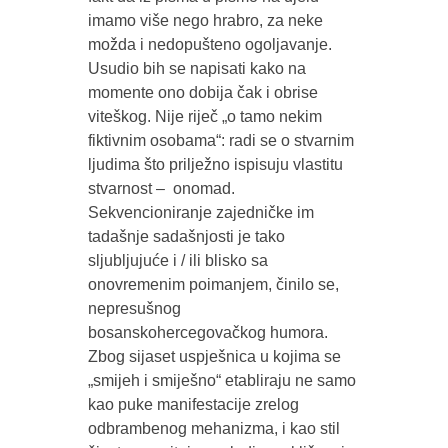
imamo više nego hrabro, za neke
možda i nedopušteno ogoljavanje.
Usudio bih se napisati kako na
momente ono dobija čak i obrise
viteškog. Nije riječ „o tamo nekim
fiktivnim osobama“: radi se o stvarnim
ljudima što prilježno ispisuju vlastitu
stvarnost – onomad.
Sekvencioniranje zajedničke im
tadašnje sadašnjosti je tako
sljubljujuće i / ili blisko sa
onovremenim poimanjem, činilo se,
nepresušnog
bosanskohercegovačkog humora.
Zbog sijaset uspješnica u kojima se
„smijeh i smiješno“ etabliraju ne samo
kao puke manifestacije zrelog
odbrambenog mehanizma, i kao stil