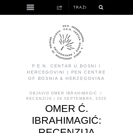
P.E.N. CENTAR U BOSNI I
HERCEGOVINI | PEN CENTRE
OF BOSNIA & HERZEGOVINA
OBJAVIO
OMER IBRAHIMAGIĆ
RECENZIJE
26 SEPTEMBRA, 2020
OMER Ć.
IBRAHIMAGIĆ:
RECENZIJA