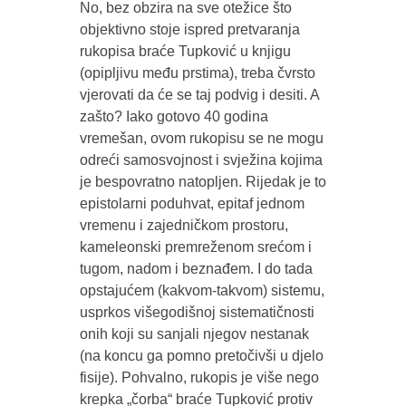
No, bez obzira na sve otežice što
objektivno stoje ispred pretvaranja
rukopisa braće Tupković u knjigu
(opipljivu među prstima), treba čvrsto
vjerovati da će se taj podvig i desiti. A
zašto? Iako gotovo 40 godina
vremešan, ovom rukopisu se ne mogu
odreći samosvojnost i svježina kojima
je bespovratno natopljen. Rijedak je to
epistolarni poduhvat, epitaf jednom
vremenu i zajedničkom prostoru,
kameleonski premreženom srećom i
tugom, nadom i beznađem. I do tada
opstajućem (kakvom-takvom) sistemu,
usprkos višegodišnoj sistematičnosti
onih koji su sanjali njegov nestanak
(na koncu ga pomno pretočivši u djelo
fisije). Pohvalno, rukopis je više nego
krepka „čorba“ braće Tupković protiv