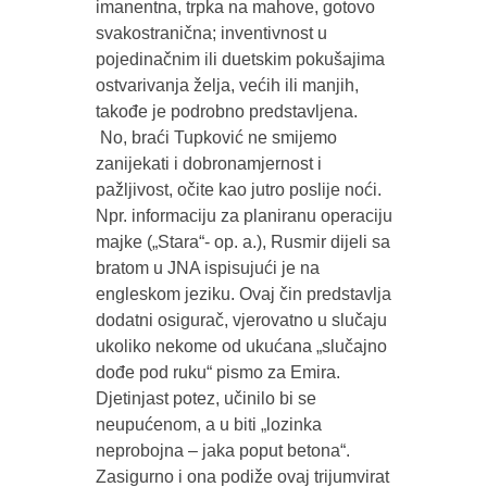
imanentna, trpka na mahove, gotovo
svakostranična; inventivnost u
pojedinačnim ili duetskim pokušajima
ostvarivanja želja, većih ili manjih,
takođe je podrobno predstavljena.
No, braći Tupković ne smijemo
zanijekati i dobronamjernost i
pažljivost, očite kao jutro poslije noći.
Npr. informaciju za planiranu operaciju
majke („Stara“- op. a.), Rusmir dijeli sa
bratom u JNA ispisujući je na
engleskom jeziku. Ovaj čin predstavlja
dodatni osigurač, vjerovatno u slučaju
ukoliko nekome od ukućana „slučajno
dođe pod ruku“ pismo za Emira.
Djetinjast potez, učinilo bi se
neupućenom, a u biti „lozinka
neprobojna – jaka poput betona“.
Zasigurno i ona podiže ovaj trijumvirat