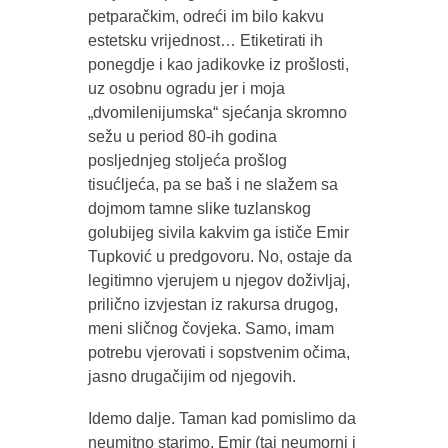
petparačkim, odreći im bilo kakvu
estetsku vrijednost… Etiketirati ih
ponegdje i kao jadikovke iz prošlosti,
uz osobnu ogradu jer i moja
„dvomilenijumska“ sjećanja skromno
sežu u period 80-ih godina
posljednjeg stoljeća prošlog
tisućljeća, pa se baš i ne slažem sa
dojmom tamne slike tuzlanskog
golubijeg sivila kakvim ga ističe Emir
Tupković u predgovoru. No, ostaje da
legitimno vjerujem u njegov doživljaj,
prilično izvjestan iz rakursa drugog,
meni sličnog čovjeka. Samo, imam
potrebu vjerovati i sopstvenim očima,
jasno drugačijim od njegovih.
Idemo dalje. Taman kad pomislimo da
neumitno starimo, Emir (taj neumorni i