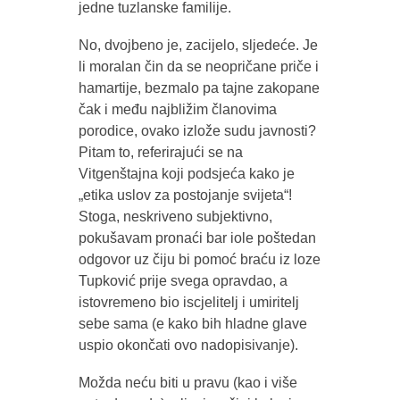
jedne tuzlanske familije.
No, dvojbeno je, zacijelo, sljedeće. Je
li moralan čin da se neopričane priče i
hamartije, bezmalo pa tajne zakopane
čak i među najbližim članovima
porodice, ovako izlože sudu javnosti?
Pitam to, referirajući se na
Vitgenštajna koji podsjeća kako je
„etika uslov za postojanje svijeta“!
Stoga, neskriveno subjektivno,
pokušavam pronaći bar iole poštedan
odgovor uz čiju bi pomoć braću iz loze
Tupković prije svega opravdao, a
istovremeno bio iscjelitelj i umiritelj
sebe sama (e kako bih hladne glave
uspio okončati ovo nadopisivanje).
Možda neću biti u pravu (kao i više