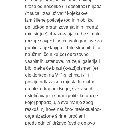
tiraža od nekoliko (ili desetina) hiljada
/ tisuća, „zasluživati“ kojekakve
izmišljene poticaje (od inih oblika
političkog organizovanja inih imena);
ministri(ce) obrazovanja će bez imalo
grižnje savjesti usmrćivati grantove za
publiciranje knjiga – bilo stručnih bilo
naučnih; čelnike(ce) obrazovno-
vaspitnih ustanova, muzeja, galerija i
biblioteka će birati (kvazi)pismeni(e)
elektori(ce) na VIP-sijelima i / ili
poslije odlazaka u mjesta formalno
najbliža dragom Bogu, sve više ih
ustoličavajući spram političke opcije
kojoj pripadaju, a sve manje zbog
raskoši njihove naučno-intelektualno-
organizacione širine; „tročlani
predsjednici“ države (ovdje gotovo