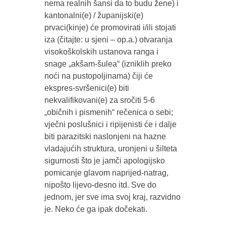
nema realnih šansi da to budu žene) i
kantonalni(e) / županijski(e)
prvaci(kinje) će promovirati i/ili stojati
iza (čitajte: u sjeni – op.a.) otvaranja
visokoškolskih ustanova ranga i
snage „akšam-šulea“ (izniklih preko
noći na pustopoljinama) čiji će
ekspres-svršenici(e) biti
nekvalifikovani(e) za sročiti 5-6
„običnih i pismenih“ rečenica o sebi;
vječni poslušnici i ripijenisti će i dalje
biti parazitski naslonjeni na hazne
vladajućih struktura, uronjeni u šilteta
sigurnosti što je jamči apologijsko
pomicanje glavom naprijed-natrag,
nipošto lijevo-desno itd. Sve do
jednom, jer sve ima svoj kraj, razvidno
je. Neko će ga ipak dočekati.