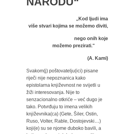
NARODU“
„Kod ljudi ima
više stvari kojima se možemo diviti,
nego onih koje
možemo prezirati.“
(A. Kami)
Svakom(j) poštovatelju(ici) pisane
riječi nije nepoznanica kako
epistolarna književnost ne svijetli u
žiži interesovanja. Nije to
senzacionalno otkriće – već dugo je
tako. Potvrđuju to imena velikih
književnika(ca) (Gete, Šiler, Ostin,
Ruso, Volter, Rable, Dostojevski…)
koji(e) su se njome duboko bavili, a