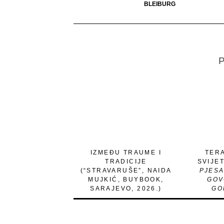
BLEIBURG
P
IZMEĐU TRAUME I
TER
TRADICIJE
SVIJE
(“STRAVARUŠE”, NAIDA
PJESA
MUJKIĆ, BUYBOOK,
GOV
SARAJEVO, 2026.)
GO