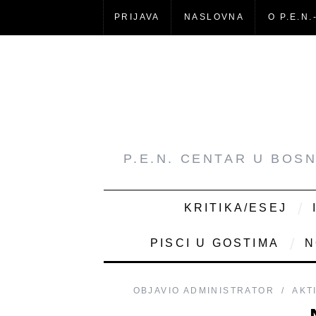
PRIJAVA
NASLOVNA
O P.E.N.
P.E.N. CENTAR U BOS
KRITIKA/ESEJ
PISCI U GOSTIMA
N
OBJAVIO
ADMINISTRATOR
AKT