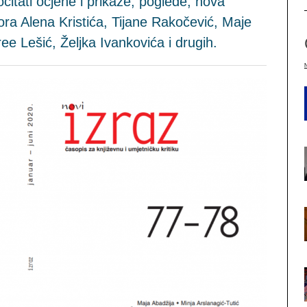
ati ocjene i prikaze, poglede, nova
utora Alena Kristića, Tijane Rakočević, Maje
e Lešić, Željka Ivankovića i drugih.