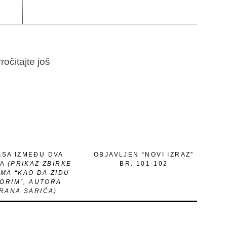
ročitajte još
ASA IZMEĐU DVA
OBJAVLJEN “NOVI IZRAZ”
TA
(PRIKAZ ZBIRKE
BR. 101-102
MA “KAO DA ZIDU
ORIM”, AUTORA
RANA SARIĆA)