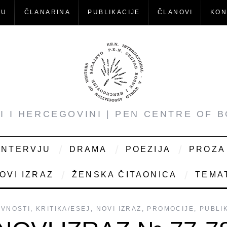
-U
ČLANARINA
PUBLIKACIJE
ČLANOVI
KON
NI I HERCEGOVINI | PEN CENTRE OF 
INTERVJU
DRAMA
POEZIJA
PROZA
OVI IZRAZ
ŽENSKA ČITAONICA
TEMAT
IVNOSTI
,
KRITIKA/ESEJ
,
NOVI IZRAZ
,
PROMOCIJE
,
PUBLI