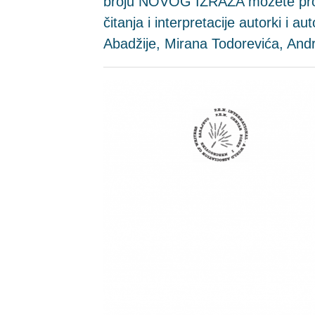
broju NOVOG IZRAZA možete pročit
čitanja i interpretacije autorki i a
Abadžije, Mirana Todorevića, Andre