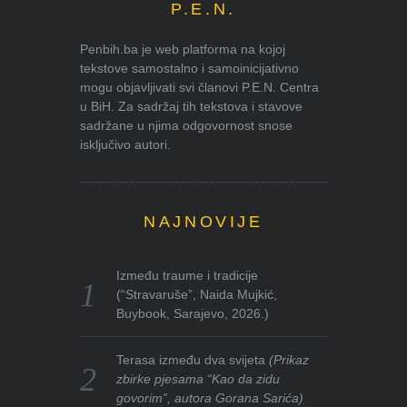
P.E.N.
Penbih.ba je web platforma na kojoj
tekstove samostalno i samoinicijativno
mogu objavljivati svi članovi P.E.N. Centra
u BiH. Za sadržaj tih tekstova i stavove
sadržane u njima odgovornost snose
isključivo autori.
NAJNOVIJE
Između traume i tradicije
(“Stravaruše”, Naida Mujkić,
Buybook, Sarajevo, 2026.)
Terasa između dva svijeta
(Prikaz
zbirke pjesama “Kao da zidu
govorim”, autora Gorana Sarića)