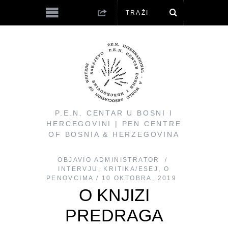
P.E.N. CENTAR U BOSNI I
HERCEGOVINI | PEN CENTRE
OF BOSNIA & HERZEGOVINA
OBJAVIO
ADMINISTRATOR
INTERVJU
,
KRITIKA/ESEJ
,
O
PENOVCIMA
10 OKTOBRA, 2019
O KNJIZI
PREDRAGA