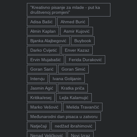
"Kreativno pisanje za mlade - put ka
društvenoj promjeni"
Adisa Bašić
Ahmed Burić
Almin Kaplan
Asmir Kujović
Bjanka Alajbegović
Buybook
Darko Cvijetić
Enver Kazaz
Ervin Mujabašić
Ferida Duraković
Goran Sarić
Goran Simić
Intervju
Ivana Golijanin
Jasmin Agić
Kratka priča
Kritika/esej
Lejla Kalamujić
Marko Vešović
Melida Travančić
Međunarodni dan pisaca u zatvoru
Natječaji
nedžad ibrahimović
Nenad Veličković
Novi Izraz