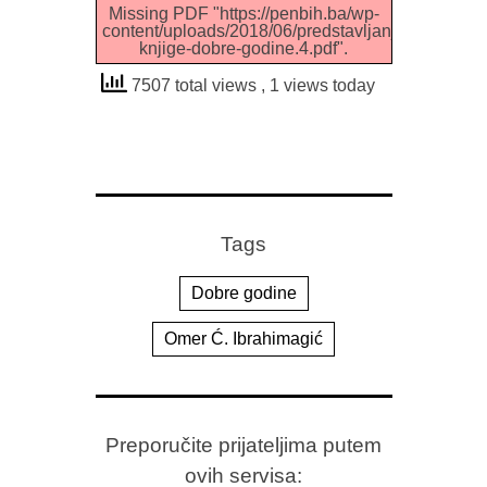
Missing PDF "https://penbih.ba/wp-
content/uploads/2018/06/predstavljanje-
knjige-dobre-godine.4.pdf".
7507 total views
, 1 views today
Tags
Dobre godine
Omer Ć. Ibrahimagić
Preporučite prijateljima putem
ovih servisa: