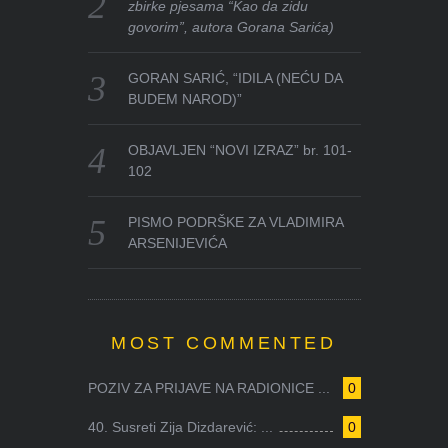
zbirke pjesama “Kao da zidu
govorim”, autora Gorana Sarića)
GORAN SARIĆ, “IDILA (NEĆU DA
BUDEM NAROD)”
OBJAVLJEN “NOVI IZRAZ” br. 101-
102
PISMO PODRŠKE ZA VLADIMIRA
ARSENIJEVIĆA
MOST COMMENTED
POZIV ZA PRIJAVE NA RADIONICE ...
0
40. Susreti Zija Dizdarević: ...
0