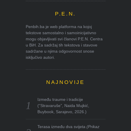
P.E.N.
Penbih.ba je web platforma na kojoj
tekstove samostalno i samoinicijativno
mogu objavljivati svi članovi P.E.N. Centra
u BiH. Za sadržaj tih tekstova i stavove
sadržane u njima odgovornost snose
isključivo autori.
NAJNOVIJE
Između traume i tradicije
(“Stravaruše”, Naida Mujkić,
Buybook, Sarajevo, 2026.)
Terasa između dva svijeta
(Prikaz