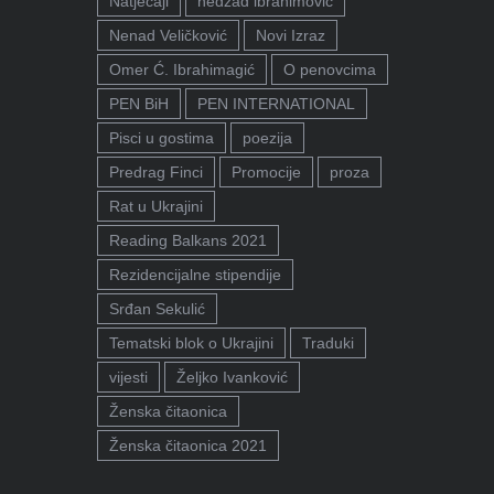
Natječaji
nedžad ibrahimović
Nenad Veličković
Novi Izraz
Omer Ć. Ibrahimagić
O penovcima
PEN BiH
PEN INTERNATIONAL
Pisci u gostima
poezija
Predrag Finci
Promocije
proza
Rat u Ukrajini
Reading Balkans 2021
Rezidencijalne stipendije
Srđan Sekulić
Tematski blok o Ukrajini
Traduki
vijesti
Željko Ivanković
Ženska čitaonica
Ženska čitaonica 2021