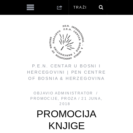
P.E.N. CENTAR U BOSNI I
HERCEGOVINI | PEN CENTRE
OF BOSNIA & HERZEGOVINA
OBJAVIO
ADMINISTRATOR
PROMOCIJE
,
PROZA
21 JUNA,
2018
PROMOCIJA
KNJIGE