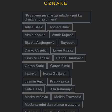
OZNAKE
"Kreativno pisanje za mlade - put ka
društvenoj promjeni"
Adisa Bašić
Ahmed Burić
Almin Kaplan
Asmir Kujović
Bjanka Alajbegović
Buybook
Darko Cvijetić
Enver Kazaz
Ervin Mujabašić
Ferida Duraković
Goran Sarić
Goran Simić
Intervju
Ivana Golijanin
Jasmin Agić
Kratka priča
Kritika/esej
Lejla Kalamujić
Marko Vešović
Melida Travančić
Međunarodni dan pisaca u zatvoru