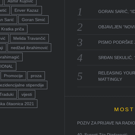
Asmir Kujović
etić
Enver Kazaz
GORAN SARIĆ, “I
n Sarić
Goran Simić
OBJAVLJEN “NOVI 
Kratka priča
vić
Melida Travančić
PISMO PODRŠKE 
ji
nedžad ibrahimović
brahimagić
SRĐAN SEKULIĆ,
TIONAL
RELEASING YOUR
Promocije
proza
MATTINGLY
ezidencijalne stipendije
Traduki
vijesti
ka čitaonica 2021
MOST
POZIV ZA PRIJAVE NA RADION
40. Susreti Zija Dizdarević: ...