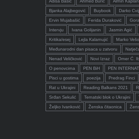
Adisa Bašić
Ahmed Burić
Almin Kaplan
Bjanka Alajbegović
Buybook
Darko Cvij
Ervin Mujabašić
Ferida Duraković
Gora
Intervju
Ivana Golijanin
Jasmin Agić
Kritika/esej
Lejla Kalamujić
Marko Vešo
Međunarodni dan pisaca u zatvoru
Natječa
Nenad Veličković
Novi Izraz
Omer Ć. I
O penovcima
PEN BiH
PEN INTERNA
Pisci u gostima
poezija
Predrag Finci
Rat u Ukrajini
Reading Balkans 2021
R
Srđan Sekulić
Tematski blok o Ukrajini
Željko Ivanković
Ženska čitaonica
Žens