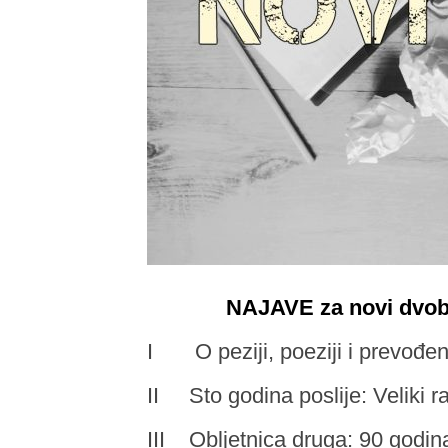
NAJAVE za novi dvobr
I O peziji, poeziji i prevođenj
II Sto godina poslije: Veliki ra
III Obljetnica druga: 90 godi