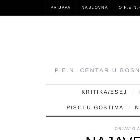
PRIJAVA
NASLOVNA
O P.E.N.
P.E.N. CENTAR U BOS
KRITIKA/ESEJ
PISCI U GOSTIMA
N
OBJAVIO