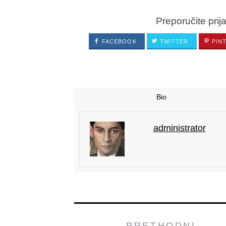
Preporučite prij
FACEBOOK
TWITTER
PIN
Bio
administrator
PRETHODNI