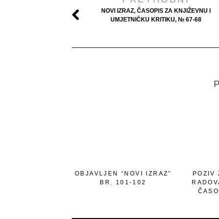
NOVI IZRAZ, ČASOPIS ZA KNJIŽEVNU I
UMJETNIČKU KRITIKU, № 67-68
P
OBJAVLJEN “NOVI IZRAZ”
POZIV
BR. 101-102
RADOV
ČASO