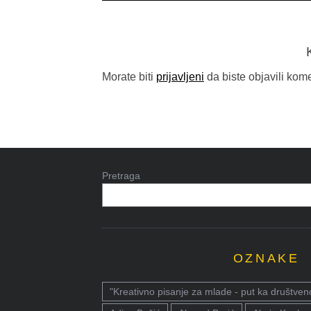
Morate biti
prijavljeni
da biste objavili kome
Pretraga
OZNAKE
"Kreativno pisanje za mlade - put ka društven