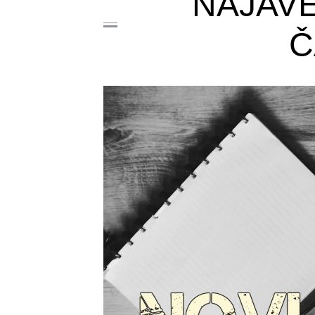
NAJAVE
Č