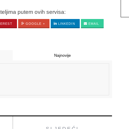
ateljima putem ovih servisa:
TEREST
GOOGLE +
LINKEDIN
EMAIL
Najnovije
SLJEDEĆI