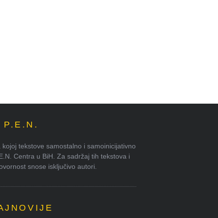
P.E.N.
kojoj tekstove samostalno i samoinicijativno
.E.N. Centra u BiH. Za sadržaj tih tekstova i
ornost snose isključivo autori.
AJNOVIJE