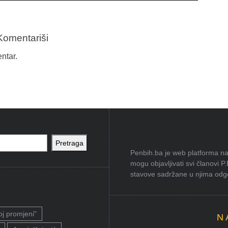
Komentariši
ntar.
Pretraga
Penbih.ba je web platforma na 
mogu objavljivati svi članovi P
stavove sadržane u njima odgov
oj promjeni"
N