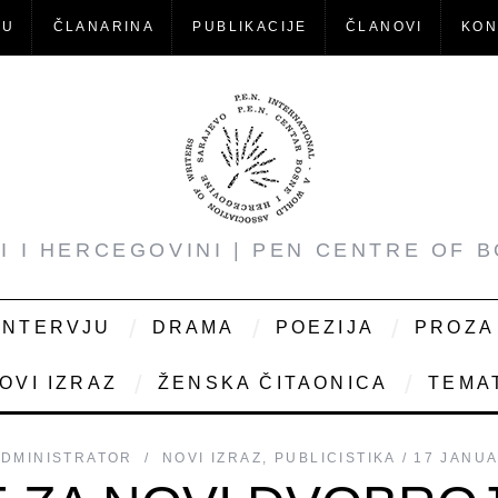
-U
ČLANARINA
PUBLIKACIJE
ČLANOVI
KON
NI I HERCEGOVINI | PEN CENTRE OF 
INTERVJU
DRAMA
POEZIJA
PROZA
OVI IZRAZ
ŽENSKA ČITAONICA
TEMAT
ADMINISTRATOR
NOVI IZRAZ
,
PUBLICISTIKA
17 JANUA