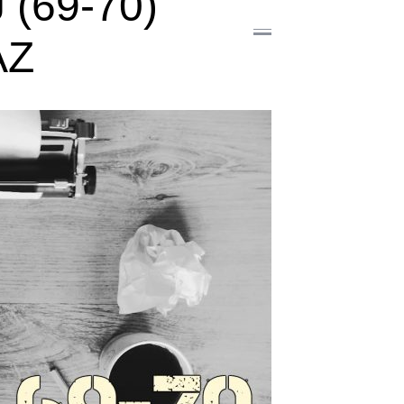
(69-70)
AZ