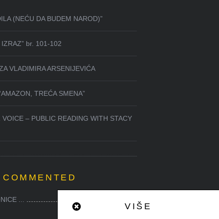
DILA (NEĆU DA BUDEM NAROD)”
IZRAZ” br. 101-102
ZA VLADIMIRA ARSENIJEVIĆA
 “AMAZON, TREĆA SMENA”
 VOICE – PUBLIC READING WITH STACY
 COMMENTED
ICE ...
0
VIŠE
0