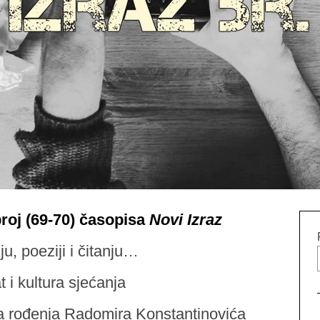
oj (69-70) časopisa
Novi Izraz
u, poeziji i čitanju…
t i kultura sjećanja
na rođenja Radomira Konstantinovića