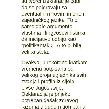
su tvorci Deklaracije odbili
da se poigravaju sa
eventualnim novim imenom
zajedničkog jezika. To bi
samo dalo argumente
vlastima i lingvošovinistima
da inicijativu odbiju kao
“politikantsku”. A to bi bila
velika šteta.
Ovakva, u rekordno kratkom
vremenu potpisana od
velikog broja uglednika svih
zvanja i profila iz cijele
bivše Jugoslavije,
Deklaracija je prijeko
potreban dašak zdravog
razuma u dugom gombanju