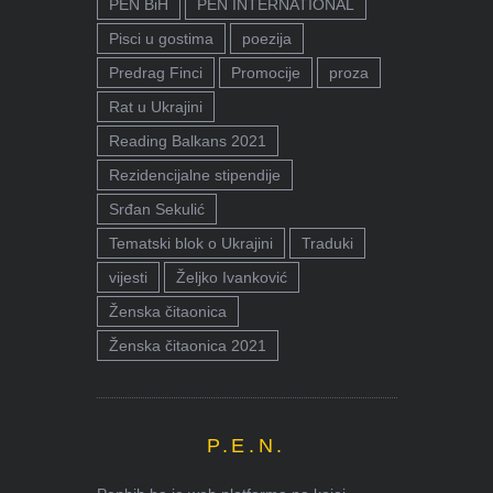
PEN BiH
PEN INTERNATIONAL
Pisci u gostima
poezija
Predrag Finci
Promocije
proza
Rat u Ukrajini
Reading Balkans 2021
Rezidencijalne stipendije
Srđan Sekulić
Tematski blok o Ukrajini
Traduki
vijesti
Željko Ivanković
Ženska čitaonica
Ženska čitaonica 2021
P.E.N.