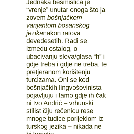
Jednaka besmislica je
“vrenje” unutar onoga što ja
zovem
bošnjačkom
varijantom bosanskog
jezika
nakon ratova
devedesetih. Radi se,
između ostalog, o
ubacivanju slova/glasa “h” i
gdje treba i gdje ne treba, te
pretjeranom korištenju
turcizama. Oni se kod
bošnjačkih lingvošovinista
pojavljuju i tamo gdje ih čak
ni Ivo Andrić – vrhunski
stilist čiju rečenicu rese
mnoge tuđice porijeklom iz
turskog jezika – nikada ne