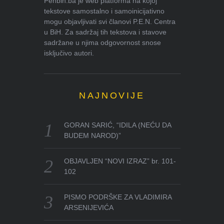
Penbih.ba je web platforma na kojoj
tekstove samostalno i samoinicijativno
mogu objavljivati svi članovi P.E.N. Centra
u BiH. Za sadržaj tih tekstova i stavove
sadržane u njima odgovornost snose
isključivo autori.
NAJNOVIJE
GORAN SARIĆ, “IDILA (NEĆU DA
BUDEM NAROD)”
OBJAVLJEN “NOVI IZRAZ” br. 101-
102
PISMO PODRŠKE ZA VLADIMIRA
ARSENIJEVIĆA