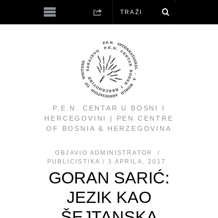
P.E.N. CENTAR U BOSNI I
HERCEGOVINI | PEN CENTRE
OF BOSNIA & HERZEGOVINA
OBJAVIO
ADMINISTRATOR
PUBLICISTIKA
3 APRILA, 2017
GORAN SARIĆ:
JEZIK KAO
ŠEJTANSKA