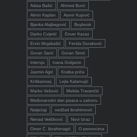
Adisa Bašić
Ahmed Burić
Almin Kaplan
Asmir Kujović
Bjanka Alajbegović
Buybook
Darko Cvijetić
Enver Kazaz
Ervin Mujabašić
Ferida Duraković
Goran Sarić
Goran Simić
Intervju
Ivana Golijanin
Jasmin Agić
Kratka priča
Kritika/esej
Lejla Kalamujić
Marko Vešović
Melida Travančić
Međunarodni dan pisaca u zatvoru
Natječaji
nedžad ibrahimović
Nenad Veličković
Novi Izraz
Omer Ć. Ibrahimagić
O penovcima