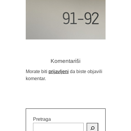
Komentariši
Morate biti
prijavljeni
da biste objavili
komentar.
OBJAVLJEN ”NOVI IZRAZ” 91-92
Pretraga