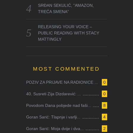
SRĐAN SEKULIĆ, “AMAZON,
TREĆA SMENA”
RELEASING YOUR VOICE –
PUBLIC READING WITH STACY
MATTINGLY
MOST COMMENTED
POZIV ZA PRIJAVE NA RADIONICE ...
0
40. Susreti Zija Dizdarević: ...
0
Povodom Dana pobjede nad faši...
8
Goran Sarić: Tlapnje i varlji...
4
Goran Sarić: Moja dvije i dva...
2