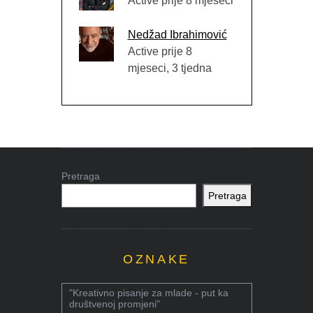
Active prije 8 mjeseci
Nedžad Ibrahimović
Active prije 8
mjeseci, 3 tjedna
Pretraga
Pretraga
OZNAKE
"Kreativno pisanje za mlade - put ka
društvenoj promjeni"