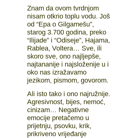
Znam da ovom tvrdnjom
nisam otkrio toplu vodu. Još
od “Epa o Gilgamešu”,
starog 3.700 godina, preko
“Ilijade” i “Odiseje”, Hajama,
Rablea, Voltera… Sve, ili
skoro sve, ono najljepše,
najtananije i najsloženije u i
oko nas izražavamo
jezikom, pismom, govorom.
Ali isto tako i ono najružnije.
Agresivnost, bijes, nemoć,
cinizam… Negativne
emocije pretačemo u
prijetnju, psovku, krik,
prikriveno vrijeđanje