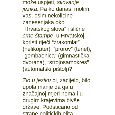
može uspjeti,
silovanje
jezika
. Pa ko danas, molim
vas, osim nekolicine
zanesenjaka oko
“Hrvatskog slova” i slične
crne štampe
, u Hrvatskoj
koristi riječi “zrakomlat”
(helikopter), “prorov” (tunel),
“gombaonica” (gimnastička
dvorana), “strojosamokres”
(automatski pištolj)?
Zlo u jeziku
bi, zacijelo, bilo
upola manje da ga u
značajnoj mjeri nema i u
drugim krajevima bivše
države. Podsticano od
strane političkih elita,