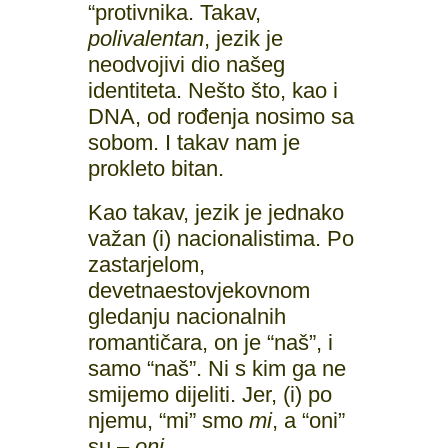
“protivnika. Takav,
polivalentan
, jezik je
neodvojivi dio našeg
identiteta. Nešto što, kao i
DNA, od rođenja nosimo sa
sobom. I takav nam je
prokleto bitan.
Kao takav, jezik je jednako
važan (i) nacionalistima. Po
zastarjelom,
devetnaestovjekovnom
gledanju nacionalnih
romantičara, on je “naš”, i
samo “naš”. Ni s kim ga ne
smijemo dijeliti. Jer, (i) po
njemu, “mi” smo
mi
, a “oni”
su –
oni
.