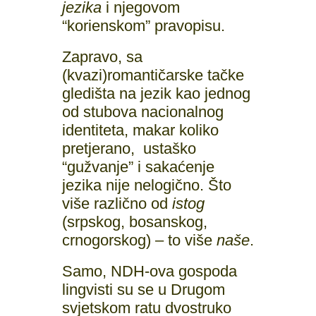
jezika
i njegovom
“korienskom” pravopisu.
Zapravo, sa
(kvazi)romantičarske tačke
gledišta na jezik kao jednog
od stubova nacionalnog
identiteta, makar koliko
pretjerano, ustaško
“gužvanje” i sakaćenje
jezika nije nelogično. Što
više različno od
istog
(srpskog, bosanskog,
crnogorskog) – to više
naše
.
Samo, NDH-ova gospoda
lingvisti su se u Drugom
svjetskom ratu dvostruko