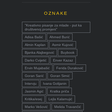
OZNAKE
"Kreativno pisanje za mlade - put ka
društvenoj promjeni"
Adisa Bašić
Ahmed Burić
Almin Kaplan
Asmir Kujović
Bjanka Alajbegović
Buybook
Darko Cvijetić
Enver Kazaz
Ervin Mujabašić
Ferida Duraković
Goran Sarić
Goran Simić
Intervju
Ivana Golijanin
Jasmin Agić
Kratka priča
Kritika/esej
Lejla Kalamujić
Marko Vešović
Melida Travančić