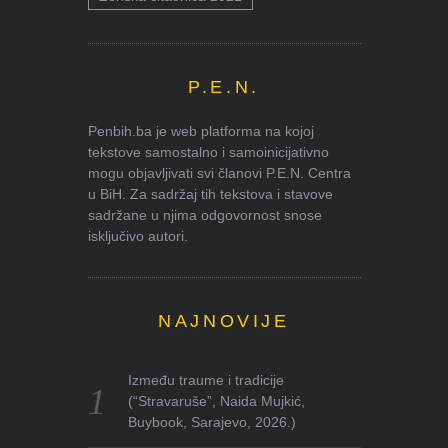
P.E.N.
Penbih.ba je web platforma na kojoj
tekstove samostalno i samoinicijativno
mogu objavljivati svi članovi P.E.N. Centra
u BiH. Za sadržaj tih tekstova i stavove
sadržane u njima odgovornost snose
isključivo autori.
NAJNOVIJE
Između traume i tradicije
(“Stravaruše”, Naida Mujkić,
Buybook, Sarajevo, 2026.)