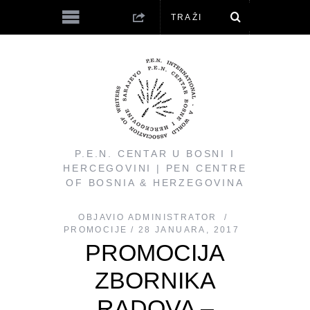
P.E.N. CENTAR U BOSNI I
HERCEGOVINI | PEN CENTRE
OF BOSNIA & HERZEGOVINA
OBJAVIO
ADMINISTRATOR
PROMOCIJE
28 JANUARA, 2017
PROMOCIJA
ZBORNIKA
RADOVA –