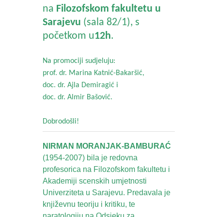
na
Filozofskom fakultetu u
Sarajevu
(sala 82/1), s
početkom u
12h
.
Na promociji sudjeluju:
prof. dr. Marina Katnić-Bakaršić,
doc. dr. Ajla Demiragić i
doc. dr. Almir Bašović.
Dobrodošli!
NIRMAN MORANJAK-BAMBURAĆ
(1954-2007) bila je redovna
profesorica na Filozofskom fakultetu i
Akademiji scenskih umjetnosti
Univerziteta u Sarajevu. Predavala je
književnu teoriju i kritiku, te
naratologiju na Odsjeku za