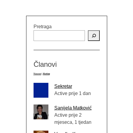
ŠT
Pretraga
Članovi
Newest
|
Active
Sekretar
Active prije 1 dan
Sanijela Matković
Active prije 2
mjeseca, 1 tjedan