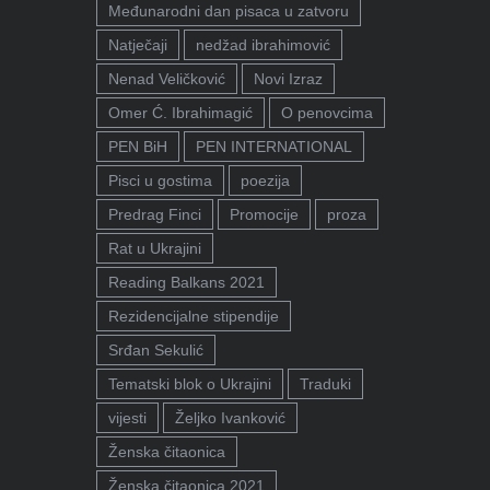
Međunarodni dan pisaca u zatvoru
Natječaji
nedžad ibrahimović
Nenad Veličković
Novi Izraz
Omer Ć. Ibrahimagić
O penovcima
PEN BiH
PEN INTERNATIONAL
Pisci u gostima
poezija
Predrag Finci
Promocije
proza
Rat u Ukrajini
Reading Balkans 2021
Rezidencijalne stipendije
Srđan Sekulić
Tematski blok o Ukrajini
Traduki
vijesti
Željko Ivanković
Ženska čitaonica
Ženska čitaonica 2021