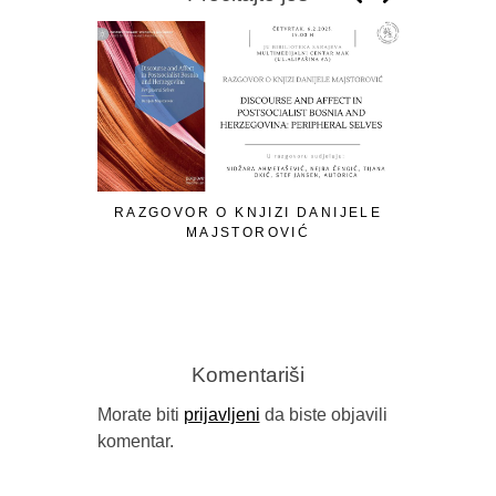
RAZGOVOR O KNJIZI DANIJELE
MAJSTOROVIĆ
Komentariši
Morate biti
prijavljeni
da biste objavili
komentar.
KADER A