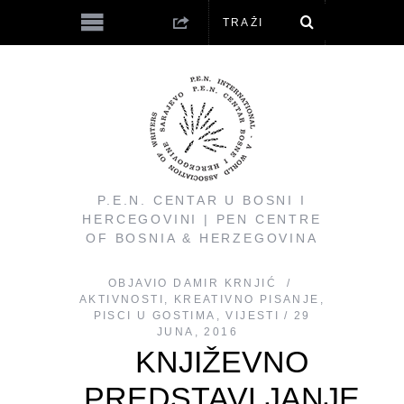
P.E.N. CENTAR U BOSNI I
HERCEGOVINI | PEN CENTRE
OF BOSNIA & HERZEGOVINA
OBJAVIO
DAMIR KRNJIĆ
AKTIVNOSTI
,
KREATIVNO PISANJE
,
PISCI U GOSTIMA
,
VIJESTI
29
JUNA, 2016
KNJIŽEVNO
PREDSTAVLJANJE