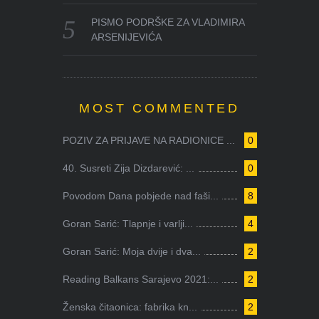
PISMO PODRŠKE ZA VLADIMIRA
ARSENIJEVIĆA
MOST COMMENTED
POZIV ZA PRIJAVE NA RADIONICE ...
0
40. Susreti Zija Dizdarević: ...
0
Povodom Dana pobjede nad faši...
8
Goran Sarić: Tlapnje i varlji...
4
Goran Sarić: Moja dvije i dva...
2
Reading Balkans Sarajevo 2021:...
2
Ženska čitaonica: fabrika kn...
2