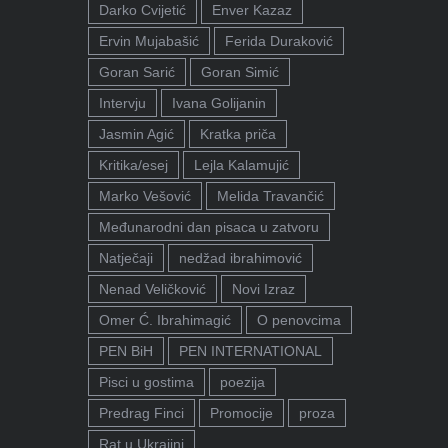
Darko Cvijetić
Enver Kazaz
Ervin Mujabašić
Ferida Duraković
Goran Sarić
Goran Simić
Intervju
Ivana Golijanin
Jasmin Agić
Kratka priča
Kritika/esej
Lejla Kalamujić
Marko Vešović
Melida Travančić
Međunarodni dan pisaca u zatvoru
Natječaji
nedžad ibrahimović
Nenad Veličković
Novi Izraz
Omer Ć. Ibrahimagić
O penovcima
PEN BiH
PEN INTERNATIONAL
Pisci u gostima
poezija
Predrag Finci
Promocije
proza
Rat u Ukrajini