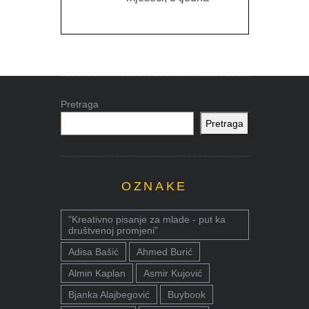
Pretraga
Pretraga
OZNAKE
"Kreativno pisanje za mlade - put ka
društvenoj promjeni"
Adisa Bašić
Ahmed Burić
Almin Kaplan
Asmir Kujović
Bjanka Alajbegović
Buybook