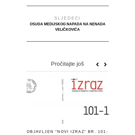
SLJEDEĆI
OSUDA MEDIJSKOG NAPADA NA NENADA
VELIČKOVIĆA
Pročitajte još
OBJAVLJEN “NOVI IZRAZ” BR. 101-
PISMO P