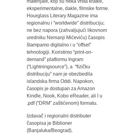
materijale, koji su neka vrsta kratke,
eksperimentalne, dakle, filmske forme.
Hourglass Literary Magazine ima
regionalnu i “worldwide” distribuciju;
ne bez napora (zahvaljujući likovnom
uredniku Nemanji Mićeviću) časopis
štampamo digitalno i u “offset”
tehnologiji. Koristimo “print-on-
demand” platformu Ingram
(“Lightningsource”), a “fizičku
distribuciju” nam je obezbedila
islandska firma Oddi. Napokon,
časopis je dostupan za Amazon
Kindle, Nook, Kobo eReader, ali I u
.pdf (“DRM” zaštićenom) formatu.
Izdavač i regionalni distributer
časopisa je Biblioner
(Banjaluka/Beograd).