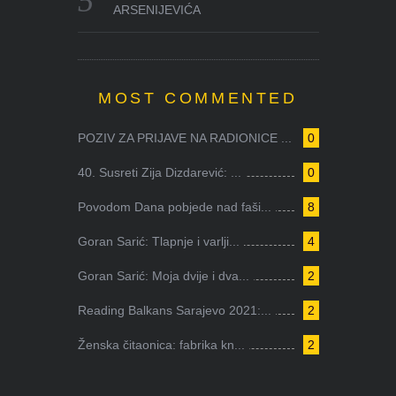
ARSENIJEVIĆA
MOST COMMENTED
POZIV ZA PRIJAVE NA RADIONICE ...
0
40. Susreti Zija Dizdarević: ...
0
Povodom Dana pobjede nad faši...
8
Goran Sarić: Tlapnje i varlji...
4
Goran Sarić: Moja dvije i dva...
2
Reading Balkans Sarajevo 2021:...
2
Ženska čitaonica: fabrika kn...
2