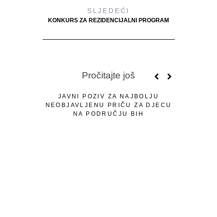
SLJEDEĆI
KONKURS ZA REZIDENCIJALNI PROGRAM
Pročitajte još
JAVNI POZIV ZA NAJBOLJU
NEOBJAVLJENU PRIČU ZA DJECU
NA PODRUČJU BIH
40. SUSR
NAGRAĐ
MUJABAŠI