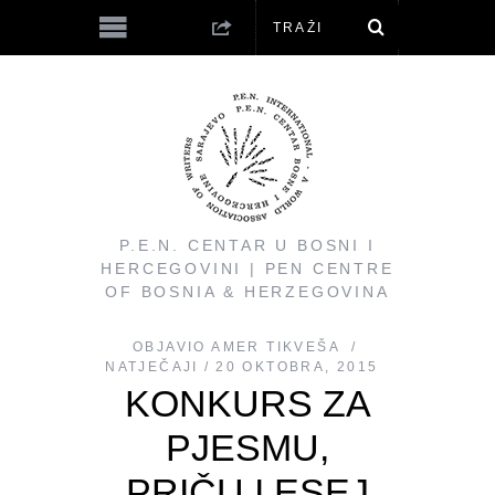
P.E.N. CENTAR U BOSNI I
HERCEGOVINI | PEN CENTRE
OF BOSNIA & HERZEGOVINA
OBJAVIO
AMER TIKVEŠA
NATJEČAJI
20 OKTOBRA, 2015
KONKURS ZA
PJESMU,
PRIČU I ESEJ