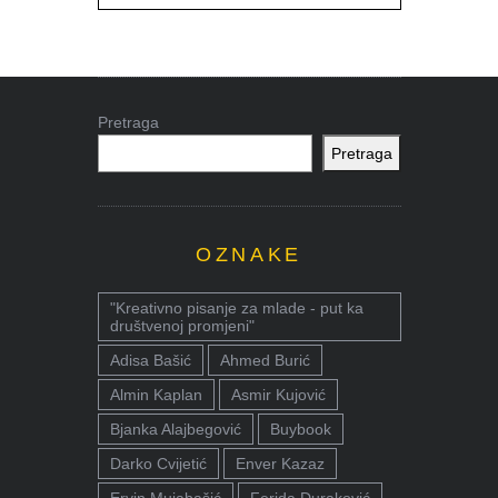
Pretraga
Pretraga
OZNAKE
"Kreativno pisanje za mlade - put ka
društvenoj promjeni"
Adisa Bašić
Ahmed Burić
Almin Kaplan
Asmir Kujović
Bjanka Alajbegović
Buybook
Darko Cvijetić
Enver Kazaz
Ervin Mujabašić
Ferida Duraković