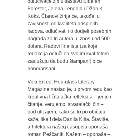
odlučivaće žiri u sastavu Sibelan
Forester, Jelena Lengold i Džon K.
Koks. Članovi žirija će, takođe, u
zavisnosti od kvaliteta prispjelih
radova, odlučivati i o dodjeli posebnih
nagrada za tri autora u iznosu od 500
dolara. Radovi finalista (za koje
redakcija odluči da svojim kvalitetom
zaslužuju da budu štampani) biće
honorarisani.
Voki Erceg: Hourglass Literary
Magazine nastao je, u prvom redu kao
kreativna I čitalačka refleksija – jer je i
čitanje, verujemo, stvaralački čin –
pod uticajem, kako se to po običaju
kaže, lika I dela Danila Kiša. Štaviše,
arhitektura našeg časopisa oponaša
roman Peščanik. Kažem – oponaša –