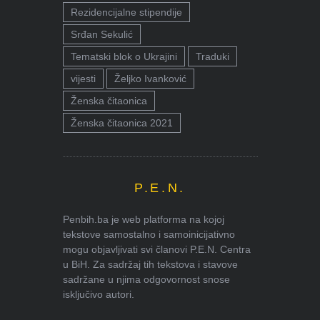
Rezidencijalne stipendije
Srđan Sekulić
Tematski blok o Ukrajini
Traduki
vijesti
Željko Ivanković
Ženska čitaonica
Ženska čitaonica 2021
P.E.N.
Penbih.ba je web platforma na kojoj
tekstove samostalno i samoinicijativno
mogu objavljivati svi članovi P.E.N. Centra
u BiH. Za sadržaj tih tekstova i stavove
sadržane u njima odgovornost snose
isključivo autori.