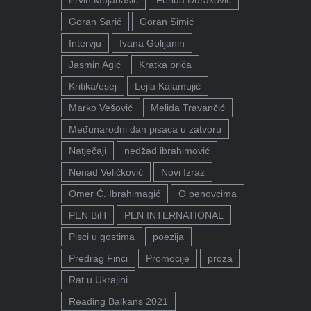
Goran Sarić
Goran Simić
Intervju
Ivana Golijanin
Jasmin Agić
Kratka priča
Kritika/esej
Lejla Kalamujić
Marko Vešović
Melida Travančić
Međunarodni dan pisaca u zatvoru
Natječaji
nedžad ibrahimović
Nenad Veličković
Novi Izraz
Omer Ć. Ibrahimagić
O penovcima
PEN BiH
PEN INTERNATIONAL
Pisci u gostima
poezija
Predrag Finci
Promocije
proza
Rat u Ukrajini
Reading Balkans 2021