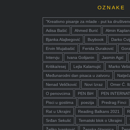
OZNAKE
"Kreativno pisanje za mlade - put ka društven
Adisa Bašić
Ahmed Burić
Almin Kaplan
Bjanka Alajbegović
Buybook
Darko Cvij
Ervin Mujabašić
Ferida Duraković
Gora
Intervju
Ivana Golijanin
Jasmin Agić
Kritika/esej
Lejla Kalamujić
Marko Vešo
Međunarodni dan pisaca u zatvoru
Natječa
Nenad Veličković
Novi Izraz
Omer Ć. I
O penovcima
PEN BiH
PEN INTERNA
Pisci u gostima
poezija
Predrag Finci
Rat u Ukrajini
Reading Balkans 2021
R
Srđan Sekulić
Tematski blok o Ukrajini
Željko Ivanković
Ženska čitaonica
Žens