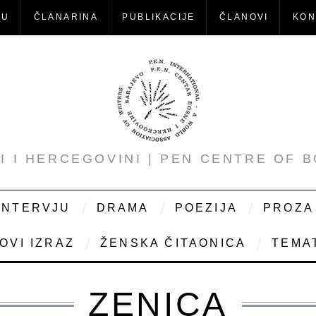
-U
ČLANARINA
PUBLIKACIJE
ČLANOVI
KON
NI I HERCEGOVINI | PEN CENTRE OF 
INTERVJU
DRAMA
POEZIJA
PROZA
OVI IZRAZ
ŽENSKA ČITAONICA
TEMAT
ZENICA