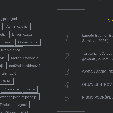
oj promjeni"
N
Asmir Kujović
etić
Enver Kazaz
Između traume i tra
Sarajevo, 2026.)
n Sarić
Goran Simić
Kratka priča
Terasa između dva 
vić
Melida Travančić
govorim”, autora G
ji
nedžad ibrahimović
GORAN SARIĆ, “I
brahimagić
TIONAL
OBJAVLJEN “NOVI 
Promocije
proza
ezidencijalne stipendije
PISMO PODRŠKE 
Traduki
vijesti
ka čitaonica 2021