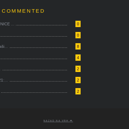
 COMMENTED
ICE ...
0
0
i...
8
4
.
2
1:...
2
2
NAZAD NA VRH