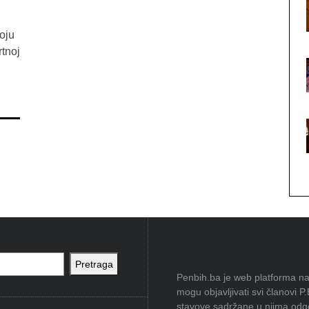
oju
tnoj
Pretraga
Penbih.ba je web platforma na 
mogu objavljivati svi članovi P
stavove sadržane u njima odgov