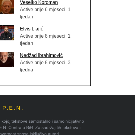
Veselko Koroman
Active prije 6 mjeseci, 1
tjedan
Elvis Ljajić
Active prije 8 mjeseci, 1
tjedan
Nedžad Ibrahimović
Active prije 8 mjeseci, 3
tjedna
P.E.N.
kojoj tekstove samostalno i samoinicijativno
.E.N. Centra u BiH. Za sadržaj tih tekstova i
ornost snose isključivo autori.