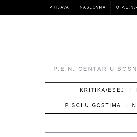
PRIJAVA
NASLOVNA
O P.E.N.
P.E.N. CENTAR U BOS
KRITIKA/ESEJ
PISCI U GOSTIMA
N