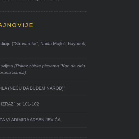
AJNOVIJE
dicije (“Stravaruše”, Naida Mujkić, Buybook,
svijeta
(Prikaz zbirke pjesama “Kao da zidu
orana Sarića)
DILA (NEĆU DA BUDEM NAROD)”
IZRAZ” br. 101-102
ZA VLADIMIRA ARSENIJEVIĆA