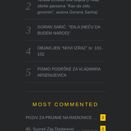
zbirke pjesama “Kao da zidu
govorim”, autora Gorana Sarića)
GORAN SARIĆ, “IDILA (NEĆU DA
BUDEM NAROD)”
OBJAVLJEN “NOVI IZRAZ” br. 101-
102
PISMO PODRŠKE ZA VLADIMIRA
ARSENIJEVIĆA
MOST COMMENTED
POZIV ZA PRIJAVE NA RADIONICE ...
0
40. Susreti Zija Dizdarević: ...
0