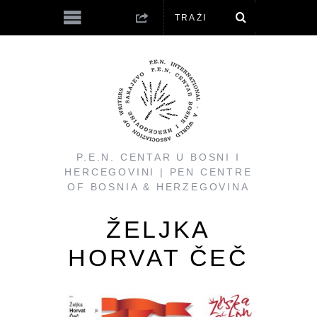
P.E.N. CENTAR U BOSNI I
HERCEGOVINI | PEN CENTRE
OF BOSNIA & HERZEGOVINA
ŽELJKA
HORVAT ČEČ