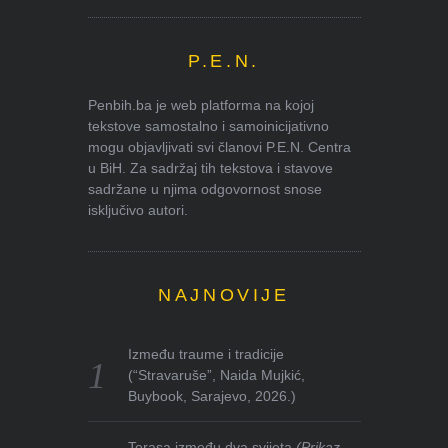
P.E.N.
Penbih.ba je web platforma na kojoj
tekstove samostalno i samoinicijativno
mogu objavljivati svi članovi P.E.N. Centra
u BiH. Za sadržaj tih tekstova i stavove
sadržane u njima odgovornost snose
isključivo autori.
NAJNOVIJE
Između traume i tradicije
(“Stravaruše”, Naida Mujkić,
Buybook, Sarajevo, 2026.)
Terasa između dva svijeta
(Prikaz