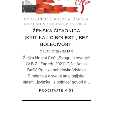
KRITIKA/ESEJ
,
POEZIJA
,
ŽENSKA
ČITAONICA
10 JANUARA, 2023
ŽENSKA ČITAONICA
[KRITIKA]: O BOLESTI, BEZ
BOLEĆIVOSTI
OBJAVIO
SEKRETAR
Željka Horvat Čeč: „Strogo mirovanje“
(V.B.Z., Zagreb, 2021) Piše: Adisa
Bašić Poljska nobelovka Vislava
Šimborska u svojoj antologijskoj
pjesmi „Izvještaj iz bolnice“ govori o…
PROČITAJTE VIŠE