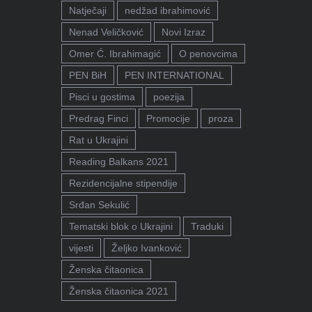
Natječaji
nedžad ibrahimović
Nenad Veličković
Novi Izraz
Omer Ć. Ibrahimagić
O penovcima
PEN BiH
PEN INTERNATIONAL
Pisci u gostima
poezija
Predrag Finci
Promocije
proza
Rat u Ukrajini
Reading Balkans 2021
Rezidencijalne stipendije
Srđan Sekulić
Tematski blok o Ukrajini
Traduki
vijesti
Željko Ivanković
Ženska čitaonica
Ženska čitaonica 2021