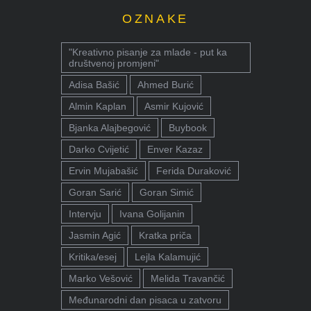
OZNAKE
"Kreativno pisanje za mlade - put ka
društvenoj promjeni"
Adisa Bašić
Ahmed Burić
Almin Kaplan
Asmir Kujović
Bjanka Alajbegović
Buybook
Darko Cvijetić
Enver Kazaz
Ervin Mujabašić
Ferida Duraković
Goran Sarić
Goran Simić
Intervju
Ivana Golijanin
Jasmin Agić
Kratka priča
Kritika/esej
Lejla Kalamujić
Marko Vešović
Melida Travančić
Međunarodni dan pisaca u zatvoru