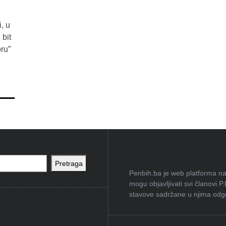
, u
 bit
ru”
Pretraga
Penbih.ba je web platforma na 
mogu objavljivati svi članovi P
stavove sadržane u njima odgov