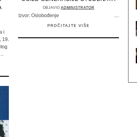
A
OBJAVIO
ADMINISTRATOR
Izvor: Oslobođenje …
PROČITAJTE VIŠE
 i
 19.
utog
g…