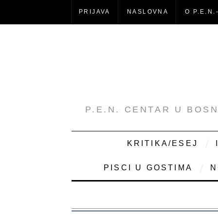
PRIJAVA
NASLOVNA
O P.E.N.
P.E.N. CENTAR U BOS
KRITIKA/ESEJ
PISCI U GOSTIMA
N