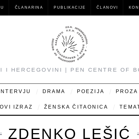
-U
ČLANARINA
PUBLIKACIJE
ČLANOVI
KON
NI I HERCEGOVINI | PEN CENTRE OF 
INTERVJU
DRAMA
POEZIJA
PROZA
OVI IZRAZ
ŽENSKA ČITAONICA
TEMAT
ZDENKO LEŠIĆ