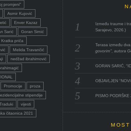
oj promjeni"
N
Asmir Kujović
etić
Enver Kazaz
Između traume i tra
Sarajevo, 2026.)
n Sarić
Goran Simić
Kratka priča
Terasa između dva 
vić
Melida Travančić
govorim”, autora G
ji
nedžad ibrahimović
GORAN SARIĆ, “I
brahimagić
TIONAL
OBJAVLJEN “NOVI 
Promocije
proza
ezidencijalne stipendije
PISMO PODRŠKE 
Traduki
vijesti
ka čitaonica 2021
MOST