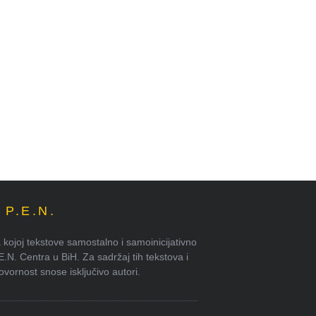
P.E.N.
kojoj tekstove samostalno i samoinicijativno
.E.N. Centra u BiH. Za sadržaj tih tekstova i
ornost snose isključivo autori.