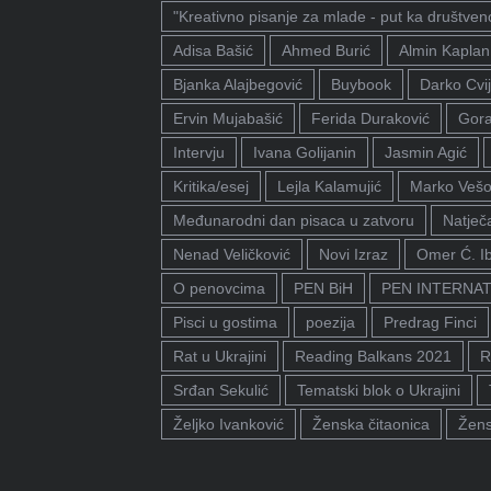
"Kreativno pisanje za mlade - put ka društven
Adisa Bašić
Ahmed Burić
Almin Kaplan
Bjanka Alajbegović
Buybook
Darko Cvij
Ervin Mujabašić
Ferida Duraković
Gora
Intervju
Ivana Golijanin
Jasmin Agić
Kritika/esej
Lejla Kalamujić
Marko Vešo
Međunarodni dan pisaca u zatvoru
Natječa
Nenad Veličković
Novi Izraz
Omer Ć. I
O penovcima
PEN BiH
PEN INTERNA
Pisci u gostima
poezija
Predrag Finci
Rat u Ukrajini
Reading Balkans 2021
R
Srđan Sekulić
Tematski blok o Ukrajini
Željko Ivanković
Ženska čitaonica
Žens