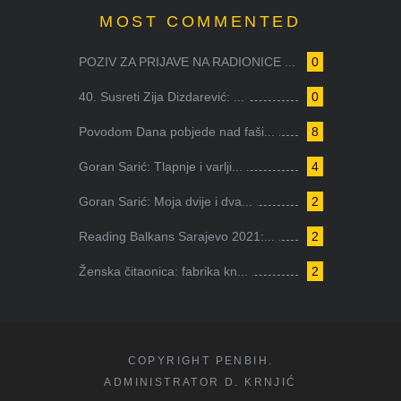
MOST COMMENTED
POZIV ZA PRIJAVE NA RADIONICE ...
0
40. Susreti Zija Dizdarević: ...
0
Povodom Dana pobjede nad faši...
8
Goran Sarić: Tlapnje i varlji...
4
Goran Sarić: Moja dvije i dva...
2
Reading Balkans Sarajevo 2021:...
2
Ženska čitaonica: fabrika kn...
2
COPYRIGHT PENBIH.
ADMINISTRATOR D. KRNJIĆ