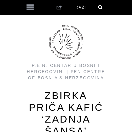
P.E.N. CENTAR U BOSNI I
HERCEGOVINI | PEN CENTRE
OF BOSNIA & HERZEGOVINA
ZBIRKA
PRIČA KAFIĆ
‘ZADNJA
ŠANSA’