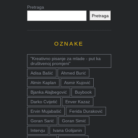
Pretraga
Pretraga
OZNAKE
"Kreativno pisanje za mlade - put ka
društvenoj promjeni"
Adisa Bašić
Ahmed Burić
Almin Kaplan
Asmir Kujović
Bjanka Alajbegović
Buybook
Darko Cvijetić
Enver Kazaz
Ervin Mujabašić
Ferida Duraković
Goran Sarić
Goran Simić
Intervju
Ivana Golijanin