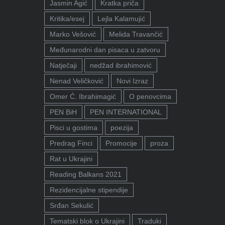
Jasmin Agić
Kratka priča
Kritika/esej
Lejla Kalamujić
Marko Vešović
Melida Travančić
Međunarodni dan pisaca u zatvoru
Natječaji
nedžad ibrahimović
Nenad Veličković
Novi Izraz
Omer Ć. Ibrahimagić
O penovcima
PEN BiH
PEN INTERNATIONAL
Pisci u gostima
poezija
Predrag Finci
Promocije
proza
Rat u Ukrajini
Reading Balkans 2021
Rezidencijalne stipendije
Srđan Sekulić
Tematski blok o Ukrajini
Traduki