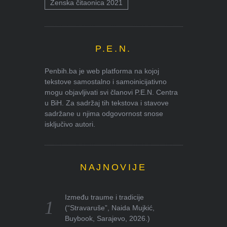
Ženska čitaonica 2021
P.E.N.
Penbih.ba je web platforma na kojoj
tekstove samostalno i samoinicijativno
mogu objavljivati svi članovi P.E.N. Centra
u BiH. Za sadržaj tih tekstova i stavove
sadržane u njima odgovornost snose
isključivo autori.
NAJNOVIJE
Između traume i tradicije
(“Stravaruše”, Naida Mujkić,
Buybook, Sarajevo, 2026.)