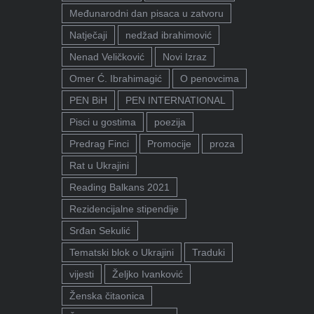
Međunarodni dan pisaca u zatvoru
Natječaji
nedžad ibrahimović
Nenad Veličković
Novi Izraz
Omer Ć. Ibrahimagić
O penovcima
PEN BiH
PEN INTERNATIONAL
Pisci u gostima
poezija
Predrag Finci
Promocije
proza
Rat u Ukrajini
Reading Balkans 2021
Rezidencijalne stipendije
Srđan Sekulić
Tematski blok o Ukrajini
Traduki
vijesti
Željko Ivanković
Ženska čitaonica