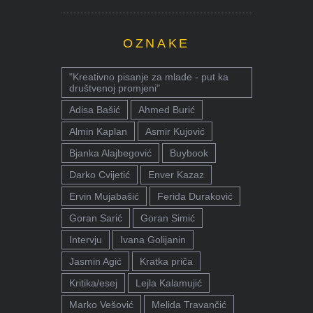
OZNAKE
"Kreativno pisanje za mlade - put ka
društvenoj promjeni"
Adisa Bašić
Ahmed Burić
Almin Kaplan
Asmir Kujović
Bjanka Alajbegović
Buybook
Darko Cvijetić
Enver Kazaz
Ervin Mujabašić
Ferida Duraković
Goran Sarić
Goran Simić
Intervju
Ivana Golijanin
Jasmin Agić
Kratka priča
Kritika/esej
Lejla Kalamujić
Marko Vešović
Melida Travančić