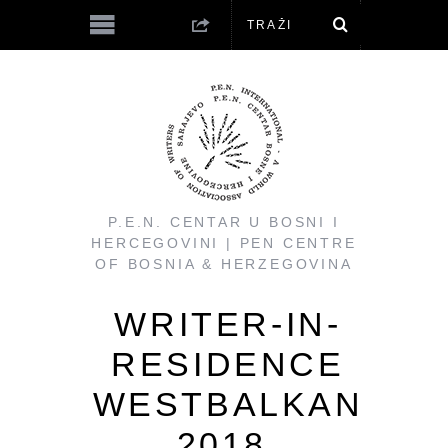
P.E.N. CENTAR U BOSNI I
HERCEGOVINI | PEN CENTRE
OF BOSNIA & HERZEGOVINA
WRITER-IN-
RESIDENCE
WESTBALKAN
2018.