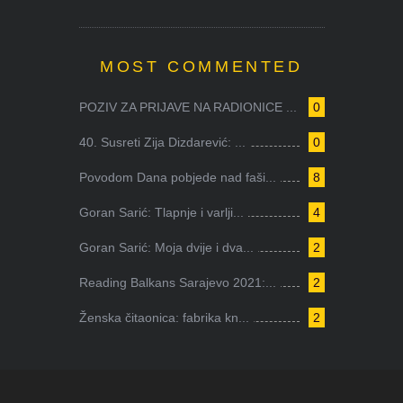
MOST COMMENTED
POZIV ZA PRIJAVE NA RADIONICE ...
0
40. Susreti Zija Dizdarević: ...
0
Povodom Dana pobjede nad faši...
8
Goran Sarić: Tlapnje i varlji...
4
Goran Sarić: Moja dvije i dva...
2
Reading Balkans Sarajevo 2021:...
2
Ženska čitaonica: fabrika kn...
2