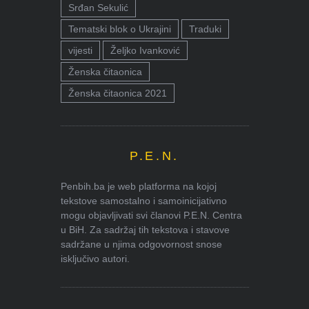
Srđan Sekulić
Tematski blok o Ukrajini
Traduki
vijesti
Željko Ivanković
Ženska čitaonica
Ženska čitaonica 2021
P.E.N.
Penbih.ba je web platforma na kojoj
tekstove samostalno i samoinicijativno
mogu objavljivati svi članovi P.E.N. Centra
u BiH. Za sadržaj tih tekstova i stavove
sadržane u njima odgovornost snose
isključivo autori.