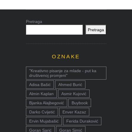
Pretraga
Pretraga
OZNAKE
"Kreativno pisanje za mlade - put ka
društvenoj promjeni"
Adisa Bašić
Ahmed Burić
Almin Kaplan
Asmir Kujović
Bjanka Alajbegović
Buybook
Darko Cvijetić
Enver Kazaz
Ervin Mujabašić
Ferida Duraković
Goran Sarić
Goran Simić