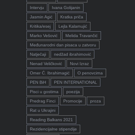
Intervju
Ivana Golijanin
Jasmin Agić
Kratka priča
Kritika/esej
Lejla Kalamujić
Marko Vešović
Melida Travančić
Međunarodni dan pisaca u zatvoru
Natječaji
nedžad ibrahimović
Nenad Veličković
Novi Izraz
Omer Ć. Ibrahimagić
O penovcima
PEN BiH
PEN INTERNATIONAL
Pisci u gostima
poezija
Predrag Finci
Promocije
proza
Rat u Ukrajini
Reading Balkans 2021
Rezidencijalne stipendije