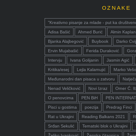
OZNAKE
"Kreativno pisanje za mlade - put ka društven
Adisa Bašić
Ahmed Burić
Almin Kaplan
Bjanka Alajbegović
Buybook
Darko Cvij
Ervin Mujabašić
Ferida Duraković
Gora
Intervju
Ivana Golijanin
Jasmin Agić
Kritika/esej
Lejla Kalamujić
Marko Vešo
Međunarodni dan pisaca u zatvoru
Natječa
Nenad Veličković
Novi Izraz
Omer Ć. I
O penovcima
PEN BiH
PEN INTERNA
Pisci u gostima
poezija
Predrag Finci
Rat u Ukrajini
Reading Balkans 2021
R
Srđan Sekulić
Tematski blok o Ukrajini
Željko Ivanković
Ženska čitaonica
Žens