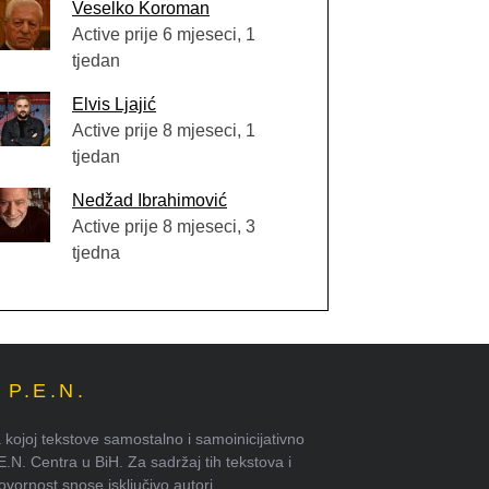
Veselko Koroman
Active prije 6 mjeseci, 1
tjedan
Elvis Ljajić
Active prije 8 mjeseci, 1
tjedan
Nedžad Ibrahimović
Active prije 8 mjeseci, 3
tjedna
P.E.N.
kojoj tekstove samostalno i samoinicijativno
.E.N. Centra u BiH. Za sadržaj tih tekstova i
ornost snose isključivo autori.