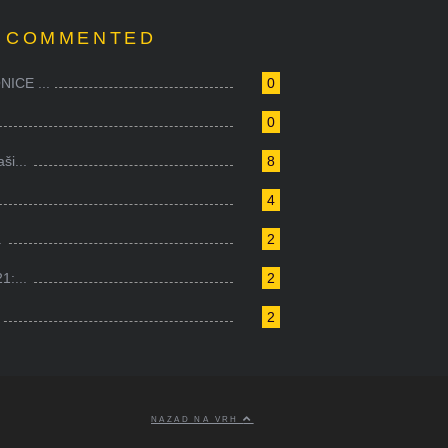
 COMMENTED
ICE ...
0
0
i...
8
4
.
2
1:...
2
2
NAZAD NA VRH