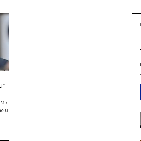
U”
Mir
mo u