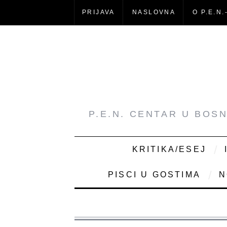
PRIJAVA
NASLOVNA
O P.E.N.
P.E.N. CENTAR U BOS
KRITIKA/ESEJ
PISCI U GOSTIMA
N