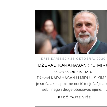
KRITIKA/ESEJ
26 OKTOBRA, 2020
DŽEVAD KARAHASAN : “U MIR
OBJAVIO
ADMINISTRATOR
Dževad KARAHASAN U MIRU – S KIM? 
je sreća ako taj mir ne nosiš (osjećaš) sa
sebi, nego i druge obasjavaš njime. …
PROČITAJTE VIŠE