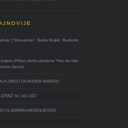
AJNOVIJE
dicije (“Stravaruše”, Naida Mujkić, Buybook,
svijeta
(Prikaz zbirke pjesama “Kao da zidu
orana Sarića)
DILA (NEĆU DA BUDEM NAROD)”
IZRAZ” br. 101-102
ZA VLADIMIRA ARSENIJEVIĆA