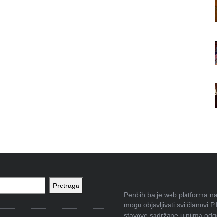
Pretraga
Penbih.ba je web platforma na 
mogu objavljivati svi članovi P
stavove sadržane u njima odgov