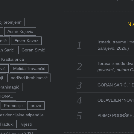
oj promjeni"
N
Asmir Kujović
etić
Enver Kazaz
Između traume i tra
Sarajevo, 2026.)
n Sarić
Goran Simić
Kratka priča
Terasa između dva 
vić
Melida Travančić
govorim”, autora G
ji
nedžad ibrahimović
GORAN SARIĆ, “I
brahimagić
TIONAL
OBJAVLJEN “NOVI 
Promocije
proza
ezidencijalne stipendije
PISMO PODRŠKE 
Traduki
vijesti
ka čitaonica 2021