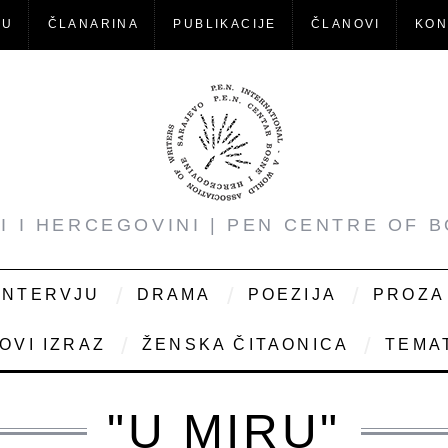
-U
ČLANARINA
PUBLIKACIJE
ČLANOVI
KON
NI I HERCEGOVINI | PEN CENTRE OF 
INTERVJU
DRAMA
POEZIJA
PROZA
OVI IZRAZ
ŽENSKA ČITAONICA
TEMAT
"U MIRU"