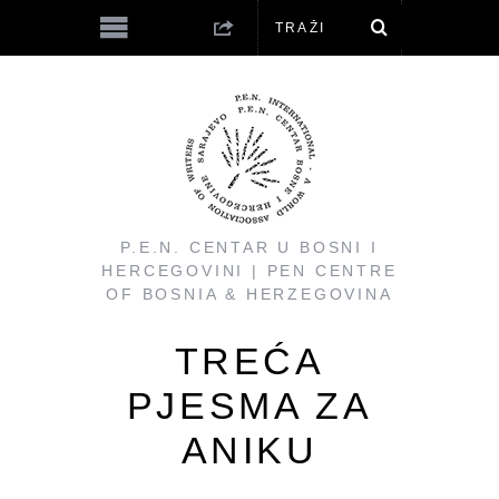
P.E.N. CENTAR U BOSNI I
HERCEGOVINI | PEN CENTRE
OF BOSNIA & HERZEGOVINA
TREĆA
PJESMA ZA
ANIKU