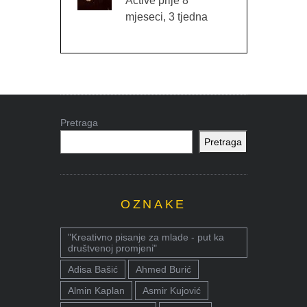
Active prije 8
mjeseci, 3 tjedna
Pretraga
Pretraga
OZNAKE
"Kreativno pisanje za mlade - put ka
društvenoj promjeni"
Adisa Bašić
Ahmed Burić
Almin Kaplan
Asmir Kujović