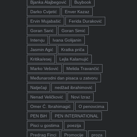
Bjanka Alajbegović
Buybook
Darko Cvijetić
Enver Kazaz
Ervin Mujabašić
Ferida Duraković
Goran Sarić
Goran Simić
Intervju
Ivana Golijanin
Jasmin Agić
Kratka priča
Kritika/esej
Lejla Kalamujić
Marko Vešović
Melida Travančić
Međunarodni dan pisaca u zatvoru
Natječaji
nedžad ibrahimović
Nenad Veličković
Novi Izraz
Omer Ć. Ibrahimagić
O penovcima
PEN BiH
PEN INTERNATIONAL
Pisci u gostima
poezija
Predrag Finci
Promocije
proza