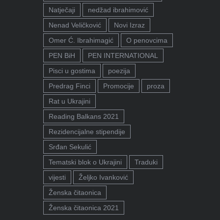
Natječaji
nedžad ibrahimović
Nenad Veličković
Novi Izraz
Omer Ć. Ibrahimagić
O penovcima
PEN BiH
PEN INTERNATIONAL
Pisci u gostima
poezija
Predrag Finci
Promocije
proza
Rat u Ukrajini
Reading Balkans 2021
Rezidencijalne stipendije
Srđan Sekulić
Tematski blok o Ukrajini
Traduki
vijesti
Željko Ivanković
Ženska čitaonica
Ženska čitaonica 2021