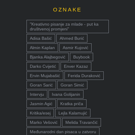
OZNAKE
"Kreativno pisanje za mlade - put ka
društvenoj promjeni"
Adisa Bašić
Ahmed Burić
Almin Kaplan
Asmir Kujović
Bjanka Alajbegović
Buybook
Darko Cvijetić
Enver Kazaz
Ervin Mujabašić
Ferida Duraković
Goran Sarić
Goran Simić
Intervju
Ivana Golijanin
Jasmin Agić
Kratka priča
Kritika/esej
Lejla Kalamujić
Marko Vešović
Melida Travančić
Međunarodni dan pisaca u zatvoru