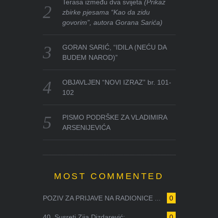
Terasa između dva svijeta
(Prikaz
zbirke pjesama “Kao da zidu
govorim”, autora Gorana Sarića)
GORAN SARIĆ, “IDILA (NEĆU DA
BUDEM NAROD)”
OBJAVLJEN “NOVI IZRAZ” br. 101-
102
PISMO PODRŠKE ZA VLADIMIRA
ARSENIJEVIĆA
MOST COMMENTED
POZIV ZA PRIJAVE NA RADIONICE ...
0
40. Susreti Zija Dizdarević: ...
0