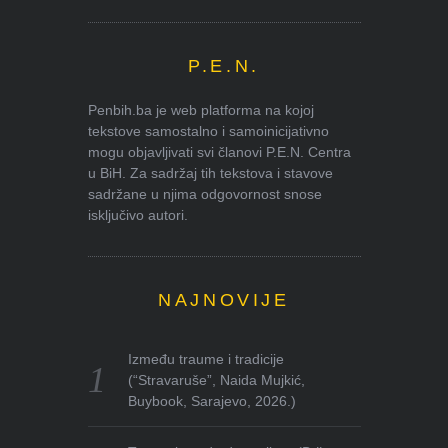
P.E.N.
Penbih.ba je web platforma na kojoj
tekstove samostalno i samoinicijativno
mogu objavljivati svi članovi P.E.N. Centra
u BiH. Za sadržaj tih tekstova i stavove
sadržane u njima odgovornost snose
isključivo autori.
NAJNOVIJE
Između traume i tradicije
(“Stravaruše”, Naida Mujkić,
Buybook, Sarajevo, 2026.)