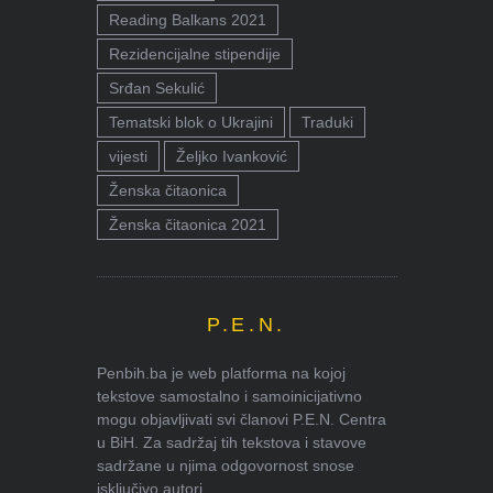
Reading Balkans 2021
Rezidencijalne stipendije
Srđan Sekulić
Tematski blok o Ukrajini
Traduki
vijesti
Željko Ivanković
Ženska čitaonica
Ženska čitaonica 2021
P.E.N.
Penbih.ba je web platforma na kojoj
tekstove samostalno i samoinicijativno
mogu objavljivati svi članovi P.E.N. Centra
u BiH. Za sadržaj tih tekstova i stavove
sadržane u njima odgovornost snose
isključivo autori.