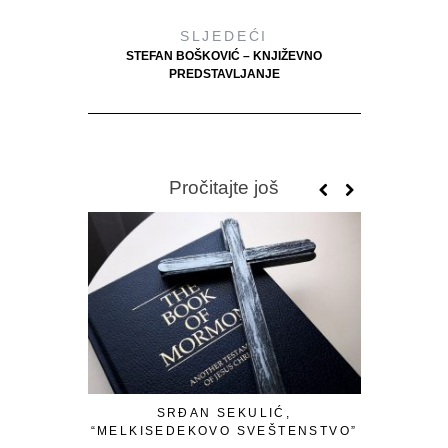
SLJEDEĆI
STEFAN BOŠKOVIĆ – KNJIŽEVNO
PREDSTAVLJANJE
Pročitajte još
SRĐAN SEKULIĆ,
SRĐAN 
“MELKISEDEKOVO SVEŠTENSTVO”
T