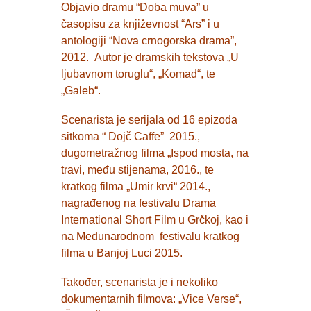
Objavio dramu “Doba muva” u
časopisu za književnost “Ars” i u
antologiji “Nova crnogorska drama”,
2012. Autor je dramskih tekstova „U
ljubavnom toruglu“, „Komad“, te
„Galeb“.
Scenarista je serijala od 16 epizoda
sitkoma “ Dojč Caffe” 2015.,
dugometražnog filma „Ispod mosta, na
travi, među stijenama, 2016., te
kratkog filma „Umir krvi“ 2014.,
nagrađenog na festivalu Drama
International Short Film u Grčkoj, kao i
na Međunarodnom festivalu kratkog
filma u Banjoj Luci 2015.
Također, scenarista je i nekoliko
dokumentarnih filmova: „Vice Verse“,