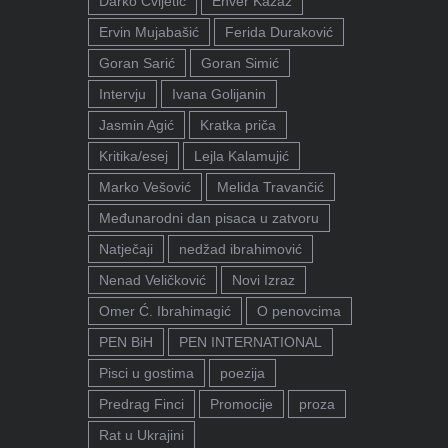
Darko Cvijetić
Enver Kazaz
Ervin Mujabašić
Ferida Duraković
Goran Sarić
Goran Simić
Intervju
Ivana Golijanin
Jasmin Agić
Kratka priča
Kritika/esej
Lejla Kalamujić
Marko Vešović
Melida Travančić
Međunarodni dan pisaca u zatvoru
Natječaji
nedžad ibrahimović
Nenad Veličković
Novi Izraz
Omer Ć. Ibrahimagić
O penovcima
PEN BiH
PEN INTERNATIONAL
Pisci u gostima
poezija
Predrag Finci
Promocije
proza
Rat u Ukrajini