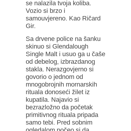
se nalazila tvoja koliba.
Vozio si brzo i
samouvjereno. Kao Ričard
Gir.
Sa drvene police na šanku
skinuo si Glendalough
Single Malt i usuo ga u čaše
od debelog, izbrazdanog
stakla. Nerazgovjerno si
govorio o jednom od
mnogobrojnih mornarskih
rituala donoseći žilet iz
kupatila. Najavio si
bezrazložno da početak
primitivnog rituala pripada
samo tebi. Pred sobnim
ogledalom počeo si da