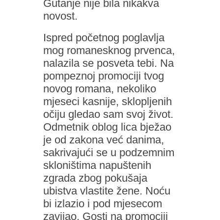
Gutanje nije bila nikakva
novost.
Ispred početnog poglavlja
mog romanesknog prvenca,
nalazila se posveta tebi. Na
pompeznoj promociji tvog
novog romana, nekoliko
mjeseci kasnije, sklopljenih
očiju gledao sam svoj život.
Odmetnik oblog lica bježao
je od zakona već danima,
sakrivajući se u podzemnim
skloništima napuštenih
zgrada zbog pokušaja
ubistva vlastite žene. Noću
bi izlazio i pod mjesecom
zavijao. Gosti na promociji