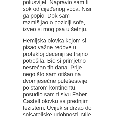
polusvijet. Napravio sam ti
sok od cijeđenog voća. Nisi
ga popio. Dok sam
razmišljao o poziciji sofe,
izveo si mog psa u šetnju.
Hemijska olovka kojom si
pisao važne redove u
protekloj deceniji se trajno
potrošila. Bio si primjetno
nesrećan tih dana. Prije
nego što sam otišao na
dvomjesečne putešestvije
po starom kontinentu,
posudio sam ti sivu Faber
Castell olovku sa prednjim
težištem. Uvijek si držao do
spisateljske udobnosti. Nije