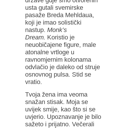
države gdje smo otvorenih
usta gutali svemirske
pasaže Breda Mehldaua,
koji je imao solistički
nastup.
Monk’s
Dream.
Koristio je
neuobičajene figure, male
atonalne vrtloge u
ravnomjernim kolonama
odvlačio je daleko od struje
osnovnog pulsa. Stid se
vratio.
Tvoja žena ima veoma
snažan stisak. Moja se
uvijek smije, kao što si se
uvjerio. Upoznavanje je bilo
sažeto i prijatno. Večerali