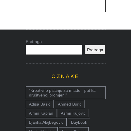
Pretraga
Pretraga
OZNAKE
"Kreativno pisanje za mlade - put ka
društvenoj promjeni"
Adisa Bašić
Ahmed Burić
Almin Kaplan
Asmir Kujović
Bjanka Alajbegović
Buybook