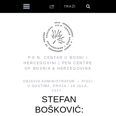
P.E.N. CENTAR U BOSNI I
HERCEGOVINI | PEN CENTRE
OF BOSNIA & HERZEGOVINA
OBJAVIO
ADMINISTRATOR
PISCI
U GOSTIMA
,
PROZA
16 JULA,
2017
STEFAN
BOŠKOVIĆ: