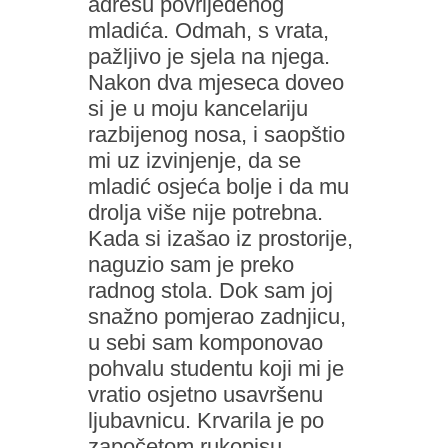
adresu povrijeđenog
mladića. Odmah, s vrata,
pažljivo je sjela na njega.
Nakon dva mjeseca doveo
si je u moju kancelariju
razbijenog nosa, i saopštio
mi uz izvinjenje, da se
mladić osjeća bolje i da mu
drolja više nije potrebna.
Kada si izašao iz prostorije,
naguzio sam je preko
radnog stola. Dok sam joj
snažno pomjerao zadnjicu,
u sebi sam komponovao
pohvalu studentu koji mi je
vratio osjetno usavršenu
ljubavnicu. Krvarila je po
započetom rukopisu.