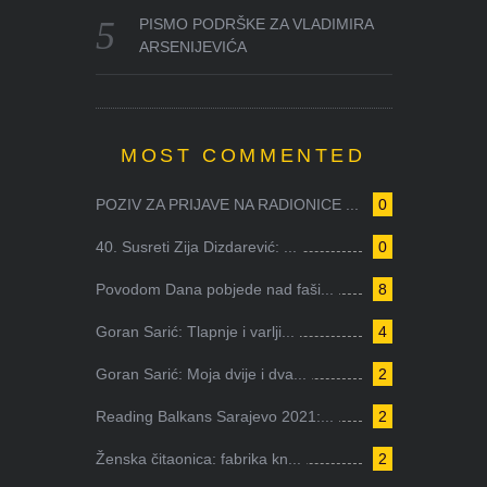
PISMO PODRŠKE ZA VLADIMIRA
ARSENIJEVIĆA
MOST COMMENTED
POZIV ZA PRIJAVE NA RADIONICE ...
0
40. Susreti Zija Dizdarević: ...
0
Povodom Dana pobjede nad faši...
8
Goran Sarić: Tlapnje i varlji...
4
Goran Sarić: Moja dvije i dva...
2
Reading Balkans Sarajevo 2021:...
2
Ženska čitaonica: fabrika kn...
2