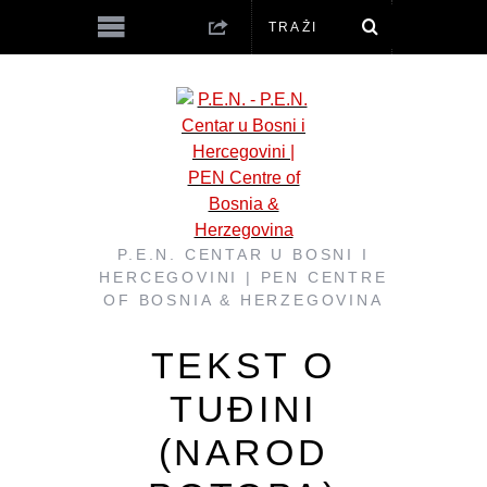
P.E.N. CENTAR U BOSNI I
HERCEGOVINI | PEN CENTRE
OF BOSNIA & HERZEGOVINA
TEKST O
TUĐINI
(NAROD