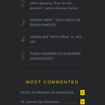
zbirke pjesama “Kao da zidu
govorim”, autora Gorana Sarića)
GORAN SARIĆ, “IDILA (NEĆU DA
BUDEM NAROD)”
OBJAVLJEN “NOVI IZRAZ” br. 101-
102
PISMO PODRŠKE ZA VLADIMIRA
ARSENIJEVIĆA
MOST COMMENTED
POZIV ZA PRIJAVE NA RADIONICE ...
0
40. Susreti Zija Dizdarević: ...
0