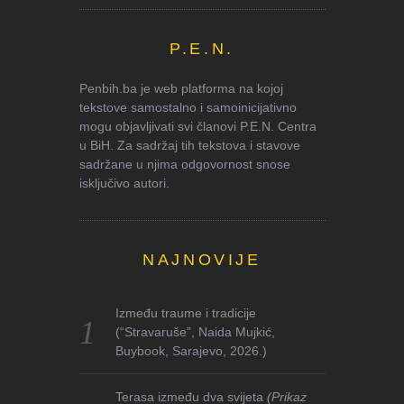
P.E.N.
Penbih.ba je web platforma na kojoj
tekstove samostalno i samoinicijativno
mogu objavljivati svi članovi P.E.N. Centra
u BiH. Za sadržaj tih tekstova i stavove
sadržane u njima odgovornost snose
isključivo autori.
NAJNOVIJE
Između traume i tradicije
(“Stravaruše”, Naida Mujkić,
Buybook, Sarajevo, 2026.)
Terasa između dva svijeta
(Prikaz