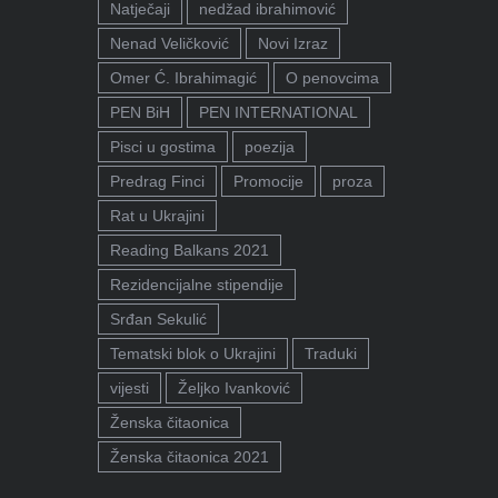
Natječaji
nedžad ibrahimović
Nenad Veličković
Novi Izraz
Omer Ć. Ibrahimagić
O penovcima
PEN BiH
PEN INTERNATIONAL
Pisci u gostima
poezija
Predrag Finci
Promocije
proza
Rat u Ukrajini
Reading Balkans 2021
Rezidencijalne stipendije
Srđan Sekulić
Tematski blok o Ukrajini
Traduki
vijesti
Željko Ivanković
Ženska čitaonica
Ženska čitaonica 2021