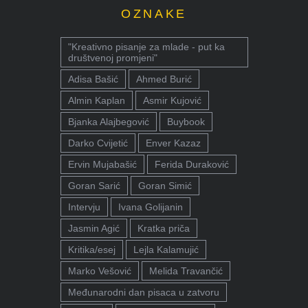
OZNAKE
"Kreativno pisanje za mlade - put ka
društvenoj promjeni"
Adisa Bašić
Ahmed Burić
Almin Kaplan
Asmir Kujović
Bjanka Alajbegović
Buybook
Darko Cvijetić
Enver Kazaz
Ervin Mujabašić
Ferida Duraković
Goran Sarić
Goran Simić
Intervju
Ivana Golijanin
Jasmin Agić
Kratka priča
Kritika/esej
Lejla Kalamujić
Marko Vešović
Melida Travančić
Međunarodni dan pisaca u zatvoru