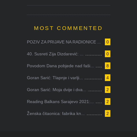
MOST COMMENTED
POZIV ZA PRIJAVE NA RADIONICE ...
0
40. Susreti Zija Dizdarević: ...
0
Povodom Dana pobjede nad faši...
8
Goran Sarić: Tlapnje i varlji...
4
Goran Sarić: Moja dvije i dva...
2
Reading Balkans Sarajevo 2021:...
2
Ženska čitaonica: fabrika kn...
2