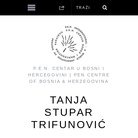
P.E.N. CENTAR U BOSNI I
HERCEGOVINI | PEN CENTRE
OF BOSNIA & HERZEGOVINA
TANJA
STUPAR
TRIFUNOVIĆ