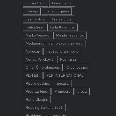
Goran Sarić
Goran Simić
Intervju
Ivana Golijanin
Jasmin Agić
Kratka priča
Kritika/esej
Lejla Kalamujić
Marko Vešović
Melida Travančić
Međunarodni dan pisaca u zatvoru
Natječaji
nedžad ibrahimović
Nenad Veličković
Novi Izraz
Omer Ć. Ibrahimagić
O penovcima
PEN BiH
PEN INTERNATIONAL
Pisci u gostima
poezija
Predrag Finci
Promocije
proza
Rat u Ukrajini
Reading Balkans 2021
Rezidencijalne stipendije