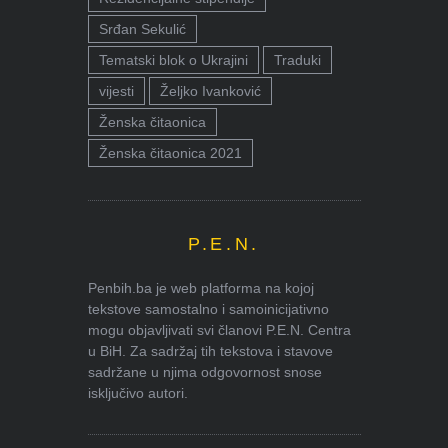
Srđan Sekulić
Tematski blok o Ukrajini
Traduki
vijesti
Željko Ivanković
Ženska čitaonica
Ženska čitaonica 2021
P.E.N.
Penbih.ba je web platforma na kojoj
tekstove samostalno i samoinicijativno
mogu objavljivati svi članovi P.E.N. Centra
u BiH. Za sadržaj tih tekstova i stavove
sadržane u njima odgovornost snose
isključivo autori.