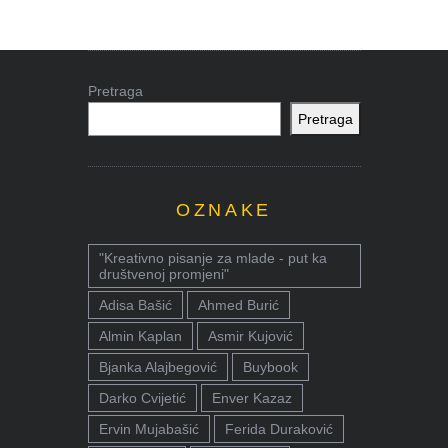
Pretraga
Pretraga
OZNAKE
"Kreativno pisanje za mlade - put ka
društvenoj promjeni"
Adisa Bašić
Ahmed Burić
Almin Kaplan
Asmir Kujović
Bjanka Alajbegović
Buybook
Darko Cvijetić
Enver Kazaz
Ervin Mujabašić
Ferida Duraković