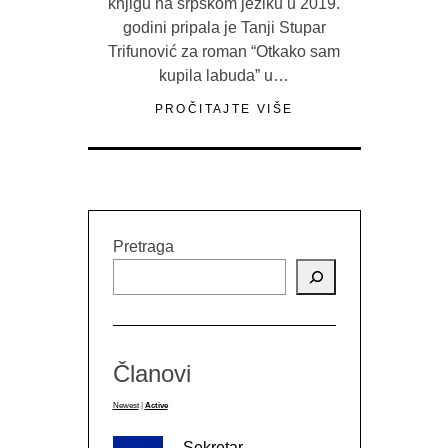
knjigu na srpskom jeziku u 2019.
godini pripala je Tanji Stupar
Trifunović za roman “Otkako sam
kupila labuda” u…
PROČITAJTE VIŠE
Pretraga
Članovi
Newest
|
Active
Sekretar