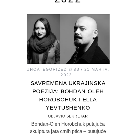
UNCATEGORIZED @BS
21 MARTA,
2022
SAVREMENA UKRAJINSKA
POEZIJA: BOHDAN-OLEH
HOROBCHUK I ELLA
YEVTUSHENKO
OBJAVIO
SEKRETAR
Bohdan-Oleh Horobchuk putujuća
skulptura jata crnih ptica – putujuće