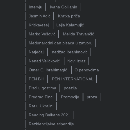
Intervju
Ivana Golijanin
Jasmin Agić
Kratka priča
Kritika/esej
Lejla Kalamujić
Marko Vešović
Melida Travančić
Međunarodni dan pisaca u zatvoru
Natječaji
nedžad ibrahimović
Nenad Veličković
Novi Izraz
Omer Ć. Ibrahimagić
O penovcima
PEN BiH
PEN INTERNATIONAL
Pisci u gostima
poezija
Predrag Finci
Promocije
proza
Rat u Ukrajini
Reading Balkans 2021
Rezidencijalne stipendije