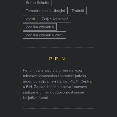
Srđan Sekulić
Tematski blok o Ukrajini
Traduki
vijesti
Željko Ivanković
Ženska čitaonica
Ženska čitaonica 2021
P.E.N.
Penbih.ba je web platforma na kojoj
tekstove samostalno i samoinicijativno
mogu objavljivati svi članovi P.E.N. Centra
u BiH. Za sadržaj tih tekstova i stavove
sadržane u njima odgovornost snose
isključivo autori.