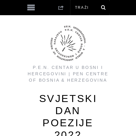
P.E.N. CENTAR U BOSNI I
HERCEGOVINI | PEN CENTRE
OF BOSNIA & HERZEGOVINA
SVJETSKI
DAN
POEZIJE
2022