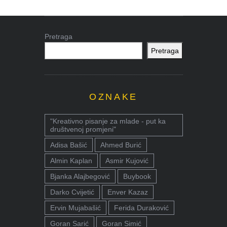
Pretraga
Pretraga
OZNAKE
"Kreativno pisanje za mlade - put ka
društvenoj promjeni"
Adisa Bašić
Ahmed Burić
Almin Kaplan
Asmir Kujović
Bjanka Alajbegović
Buybook
Darko Cvijetić
Enver Kazaz
Ervin Mujabašić
Ferida Duraković
Goran Sarić
Goran Simić