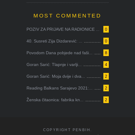
MOST COMMENTED
POZIV ZA PRIJAVE NA RADIONICE ...
0
40. Susreti Zija Dizdarević: ...
0
Povodom Dana pobjede nad faši...
8
Goran Sarić: Tlapnje i varlji...
4
Goran Sarić: Moja dvije i dva...
2
Reading Balkans Sarajevo 2021:...
2
Ženska čitaonica: fabrika kn...
2
COPYRIGHT PENBIH.