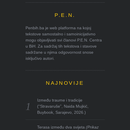
P.E.N.
Penbih.ba je web platforma na kojoj
tekstove samostalno i samoinicijativno
mogu objavljivati svi članovi P.E.N. Centra
u BiH. Za sadržaj tih tekstova i stavove
sadržane u njima odgovornost snose
isključivo autori.
NAJNOVIJE
Između traume i tradicije
(“Stravaruše”, Naida Mujkić,
Buybook, Sarajevo, 2026.)
Terasa između dva svijeta
(Prikaz