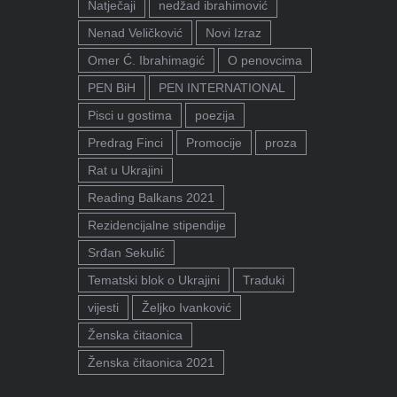
Natječaji
nedžad ibrahimović
Nenad Veličković
Novi Izraz
Omer Ć. Ibrahimagić
O penovcima
PEN BiH
PEN INTERNATIONAL
Pisci u gostima
poezija
Predrag Finci
Promocije
proza
Rat u Ukrajini
Reading Balkans 2021
Rezidencijalne stipendije
Srđan Sekulić
Tematski blok o Ukrajini
Traduki
vijesti
Željko Ivanković
Ženska čitaonica
Ženska čitaonica 2021