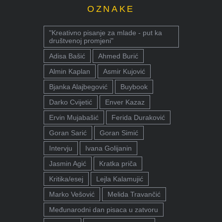
OZNAKE
"Kreativno pisanje za mlade - put ka
društvenoj promjeni"
Adisa Bašić
Ahmed Burić
Almin Kaplan
Asmir Kujović
Bjanka Alajbegović
Buybook
Darko Cvijetić
Enver Kazaz
Ervin Mujabašić
Ferida Duraković
Goran Sarić
Goran Simić
Intervju
Ivana Golijanin
Jasmin Agić
Kratka priča
Kritika/esej
Lejla Kalamujić
Marko Vešović
Melida Travančić
Međunarodni dan pisaca u zatvoru