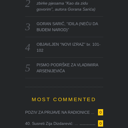
zbirke pjesama “Kao da zidu
govorim”, autora Gorana Sarića)
GORAN SARIĆ, “IDILA (NEĆU DA
BUDEM NAROD)”
OBJAVLJEN “NOVI IZRAZ” br. 101-
102
PISMO PODRŠKE ZA VLADIMIRA
ARSENIJEVIĆA
MOST COMMENTED
POZIV ZA PRIJAVE NA RADIONICE ...
0
40. Susreti Zija Dizdarević: ...
0