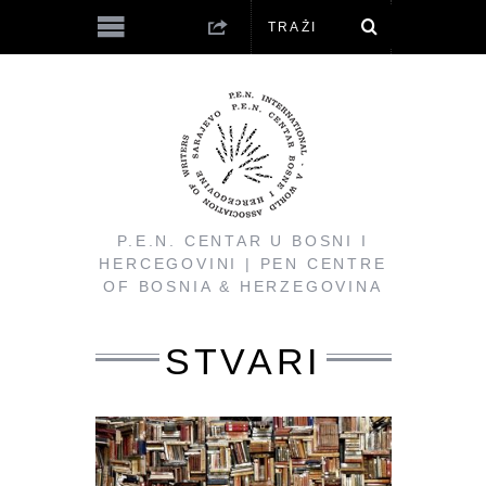
P.E.N. CENTAR U BOSNI I
HERCEGOVINI | PEN CENTRE
OF BOSNIA & HERZEGOVINA
STVARI