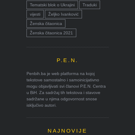
Tematski blok o Ukrajini
Traduki
vijesti
Željko Ivanković
Ženska čitaonica
Ženska čitaonica 2021
P.E.N.
Penbih.ba je web platforma na kojoj
tekstove samostalno i samoinicijativno
mogu objavljivati svi članovi P.E.N. Centra
u BiH. Za sadržaj tih tekstova i stavove
sadržane u njima odgovornost snose
isključivo autori.
NAJNOVIJE