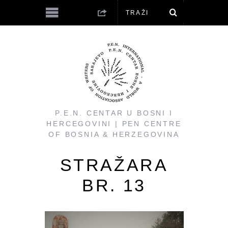
P.E.N. CENTAR U BOSNI I
HERCEGOVINI | PEN CENTRE
OF BOSNIA & HERZEGOVINA
STRAŽARA
BR. 13