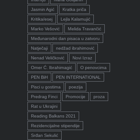
Jasmin Agić
Kratka priča
Kritika/esej
Lejla Kalamujić
Marko Vešović
Melida Travančić
Međunarodni dan pisaca u zatvoru
Natječaji
nedžad ibrahimović
Nenad Veličković
Novi Izraz
Omer Ć. Ibrahimagić
O penovcima
PEN BiH
PEN INTERNATIONAL
Pisci u gostima
poezija
Predrag Finci
Promocije
proza
Rat u Ukrajini
Reading Balkans 2021
Rezidencijalne stipendije
Srđan Sekulić