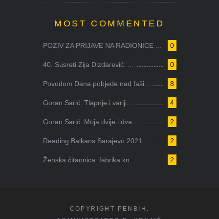
MOST COMMENTED
POZIV ZA PRIJAVE NA RADIONICE ...
0
40. Susreti Zija Dizdarević: ...
0
Povodom Dana pobjede nad faši...
8
Goran Sarić: Tlapnje i varlji...
4
Goran Sarić: Moja dvije i dva...
2
Reading Balkans Sarajevo 2021:...
2
Ženska čitaonica: fabrika kn...
2
COPYRIGHT PENBIH.