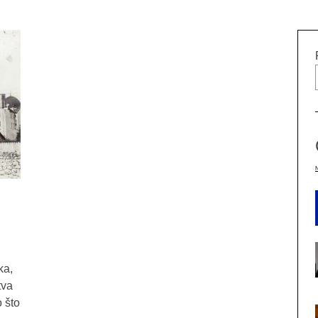
ka,
tva
 što