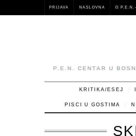
PRIJAVA
NASLOVNA
O P.E.N.
P.E.N. CENTAR U BOS
KRITIKA/ESEJ
PISCI U GOSTIMA
N
SK