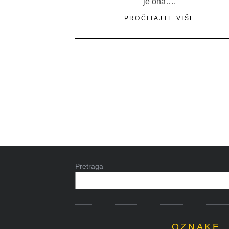
je ona….
PROČITAJTE VIŠE
Pretraga
OZNAKE