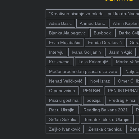
"Kreativno pisanje za mlade - put ka društven
Adisa Bašić
Ahmed Burić
Almin Kaplan
Bjanka Alajbegović
Buybook
Darko Cvij
Ervin Mujabašić
Ferida Duraković
Gora
Intervju
Ivana Golijanin
Jasmin Agić
Kritika/esej
Lejla Kalamujić
Marko Vešo
Međunarodni dan pisaca u zatvoru
Natječa
Nenad Veličković
Novi Izraz
Omer Ć. I
O penovcima
PEN BiH
PEN INTERNA
Pisci u gostima
poezija
Predrag Finci
Rat u Ukrajini
Reading Balkans 2021
R
Srđan Sekulić
Tematski blok o Ukrajini
Željko Ivanković
Ženska čitaonica
Žens