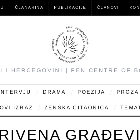
-U
ČLANARINA
PUBLIKACIJE
ČLANOVI
KON
NI I HERCEGOVINI | PEN CENTRE OF 
INTERVJU
DRAMA
POEZIJA
PROZA
OVI IZRAZ
ŽENSKA ČITAONICA
TEMAT
RIVENA GRAĐEV