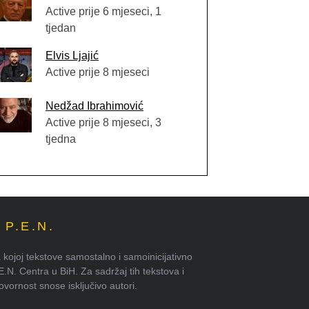
Active prije 6 mjeseci, 1
tjedan
Elvis Ljajić
Active prije 8 mjeseci
Nedžad Ibrahimović
Active prije 8 mjeseci, 3
tjedna
P.E.N.
kojoj tekstove samostalno i samoinicijativno
.E.N. Centra u BiH. Za sadržaj tih tekstova i
ornost snose isključivo autori.