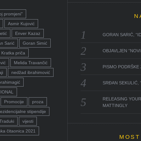
oj promjeni"
N
Asmir Kujović
etić
Enver Kazaz
GORAN SARIĆ, “I
n Sarić
Goran Simić
OBJAVLJEN “NOVI 
Kratka priča
vić
Melida Travančić
PISMO PODRŠKE 
ji
nedžad ibrahimović
brahimagić
SRĐAN SEKULIĆ,
TIONAL
RELEASING YOUR
Promocije
proza
MATTINGLY
ezidencijalne stipendije
Traduki
vijesti
ka čitaonica 2021
MOST