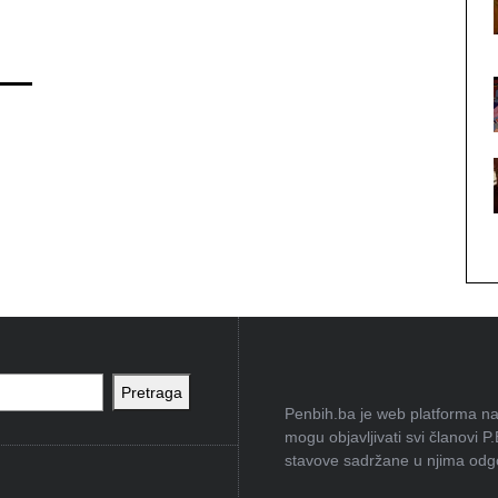
Pretraga
Penbih.ba je web platforma na 
mogu objavljivati svi članovi P
stavove sadržane u njima odgov