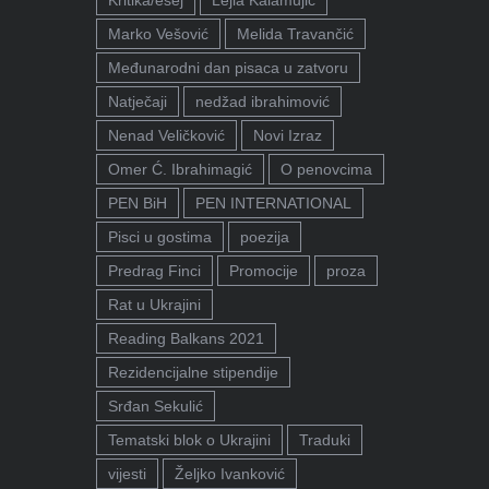
Marko Vešović
Melida Travančić
Međunarodni dan pisaca u zatvoru
Natječaji
nedžad ibrahimović
Nenad Veličković
Novi Izraz
Omer Ć. Ibrahimagić
O penovcima
PEN BiH
PEN INTERNATIONAL
Pisci u gostima
poezija
Predrag Finci
Promocije
proza
Rat u Ukrajini
Reading Balkans 2021
Rezidencijalne stipendije
Srđan Sekulić
Tematski blok o Ukrajini
Traduki
vijesti
Željko Ivanković