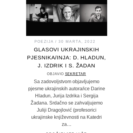
POEZIJA
30 MARTA, 2022
GLASOVI UKRAJINSKIH
PJESNIKA/INJA: D. HLADUN,
J. IZDRIK I S. ŽADAN
OBJAVIO
SEKRETAR
Sa zadovoljstvom objavljujemo
pjesme ukrajinskih autora/ice Darine
Hladun, Jurija Izdrika i Sergija
Žadana. Srdačno se zahvaljujemo
Juliji Dragojlović (profesorici
ukrajinske književnosti na Katedri
za…