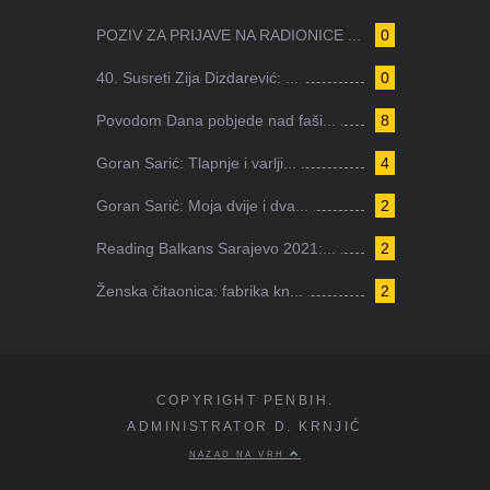
POZIV ZA PRIJAVE NA RADIONICE ...
0
40. Susreti Zija Dizdarević: ...
0
Povodom Dana pobjede nad faši...
8
Goran Sarić: Tlapnje i varlji...
4
Goran Sarić: Moja dvije i dva...
2
Reading Balkans Sarajevo 2021:...
2
Ženska čitaonica: fabrika kn...
2
COPYRIGHT PENBIH.
ADMINISTRATOR D. KRNJIĆ
NAZAD NA VRH