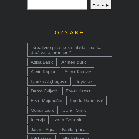
Pretraga
OZNAKE
"Kreativno pisanje za mlade - put ka
društvenoj promjeni"
Adisa Bašić
Ahmed Burić
Almin Kaplan
Asmir Kujović
Bjanka Alajbegović
Buybook
Darko Cvijetić
Enver Kazaz
Ervin Mujabašić
Ferida Duraković
Goran Sarić
Goran Simić
Intervju
Ivana Golijanin
Jasmin Agić
Kratka priča
Kritika/esej
Lejla Kalamujić