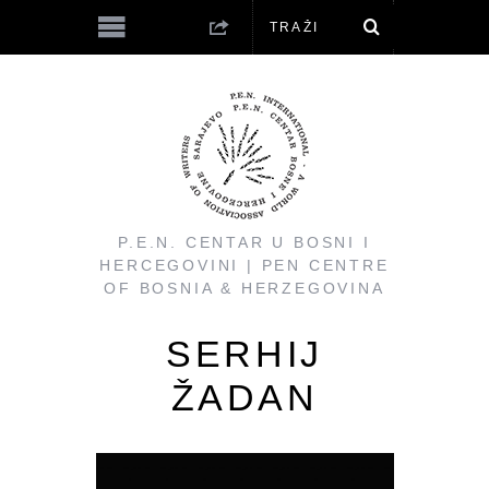
P.E.N. CENTAR U BOSNI I
HERCEGOVINI | PEN CENTRE
OF BOSNIA & HERZEGOVINA
SERHIJ
ŽADAN